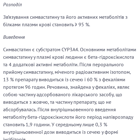
Розподіл
Зв’язування симвастатину та його активних метаболітів з
білками плазми крові становить ≥ 95 %.
Виведення
Симвастатин є субстратом CYP3A4. Основними метаболітами
симвастатину у плазмі крові людини є бета-гідроксікислота
та 4 додаткові активні метаболіти. Після перорального
прийому симвастатину, міченого радіоактивним ізотопом,
13 % препарату виводиться із сечею і 60 % з фекаліями
протягом 96 годин. Речовина, знайдена у фекаліях, являє
собою частину адсорбованого лікарського засобу, що
виводиться з жовчю, та частину препарату, що не
абсорбувалась. Після внутрішньовенного введення
метаболіту бета-гідроксікислоти його період напіврозпаду
становить 1,9 години. У середньому лише 0,3 %
внутрішньовенної дози виводиться із сечею у формі
інгібіторів.