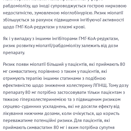
рабдоміолізу, що іноді супроводжується гострою нирковою
недостатністю, зумовленою міоглобінурією. Ризик міопатії
збільшується за рахунок підвищення інгібуючої активності
щодо ГМГ-КоА-редуктази у плазмі крові.
Як і у випадку з іншими інгібіторами ГМГ-КоА-редуктази,
ризик розвитку міопатії/рабдоміолізу залежить від дози
препарату.
Ризик появи міопатії більший у пацієнтів, які приймають 80
мг симвастатину, порівняно з таким у пацієнтів, які
отримують терапію іншими статинами з подібною
ефективністю щодо зниження холестерину ЛПНЩ. Тому дозу
препарату 80 мг потрібно застосовувати тільки пацієнтам з
тяжкою гіперхолестеринемією та з підвищеним ризиком
серцево-судинних ускладнень, які не досягли ефекту від
лікування нижчими дозами, коли очікується, що користь
переважатиме потенційні ризики. Для пацієнтів, які
приймають симвастатин 80 мг і яким потрібна супутня