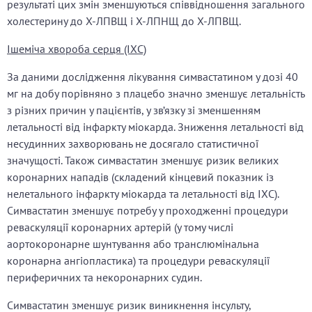
результаті цих змін зменшуються співвідношення загального
холестерину до Х-ЛПВЩ і Х-ЛПНЩ до Х-ЛПВЩ.
Ішеміча хвороба серця (ІХС)
За даними дослідження лікування симвастатином у дозі 40
мг на добу порівняно з плацебо значно зменшує летальність
з різних причин у пацієнтів, у зв’язку зі зменшенням
летальності від інфаркту міокарда. Зниження летальності від
несудинних захворювань не досягало статистичної
значущості. Також симвастатин зменшує ризик великих
коронарних нападів (складений кінцевий показник із
нелетального інфаркту міокарда та летальності від ІХС).
Симвастатин зменшує потребу у проходженні процедури
реваскуляції коронарних артерій (у тому числі
аортокоронарне шунтування або транслюмінальна
коронарна ангіопластика) та процедури реваскуляції
периферичних та некоронарних судин.
Симвастатин зменшує ризик виникнення інсульту,