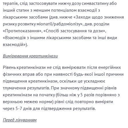
терапія, слід застосовувати нижчу дозу симвастатину або
інший статин з меншим потенціалом взаємодії з
лікарськими засобами (див. нижче «Заходи щодо зниження
ризику розвитку міопатії/рабдоміолізу», див. розділи
«Протипоказання», «Спосіб застосування та дози»,
«Взаємодія з іншими лікарськими засобами та інші види
взаємодій»).
Вимірювання креатинкінази
Рівень креатинкінази не слід вимірювати після енергійних
фізичних вправ або при наявності будь-якої іншої причини
підвищення креатинкінази, оскільки це ускладнює
тлумачення результатів. При значному підвищенні рівнів
креатинкінази на початку (більш ніж у 5 разів порівняно з
верхньою межею норми) рівні слід повторно виміряти
через 5-7 днів для підтвердження результатів.
Перед лікуванням