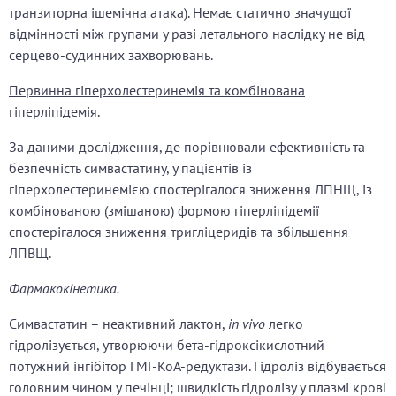
транзиторна ішемічна атака). Немає статично значущої
відмінності між групами у разі летального наслідку не від
серцево-судинних захворювань.
Первинна гіперхолестеринемія та комбінована
гіперліпідемія.
За даними дослідження, де порівнювали ефективність та
безпечність симвастатину, у пацієнтів із
гіперхолестеринемією спостерігалося зниження ЛПНЩ, із
комбінованою (змішаною) формою гіперліпідемії
спостерігалося зниження тригліцеридів та збільшення
ЛПВЩ.
Фармакокінетика.
Симвастатин – неактивний лактон,
in vivo
легко
гідролізується, утворюючи бета-гідроксікислотний
потужний інгібітор ГМГ-КоА-редуктази. Гідроліз відбувається
головним чином у печінці; швидкість гідролізу у плазмі крові