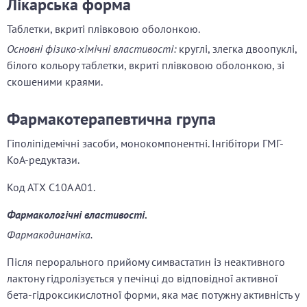
Лікарська форма
Таблетки, вкриті плівковою оболонкою.
Основні фізико-хімічні властивості:
круглі, злегка двоопуклі,
білого кольору таблетки, вкриті плівковою оболонкою, зі
скошеними краями.
Фармакотерапевтична група
Гіполіпідемічні засоби, монокомпонентні. Інгібітори ГМГ-
КоА-редуктази.
Код АТX С10А А01.
Фармакологічні властивості.
Фармакодинаміка.
Після перорального прийому симвастатин із неактивного
лактону гідролізується у печінці до відповідної активної
бета-гідроксикислотної форми, яка має потужну активність у