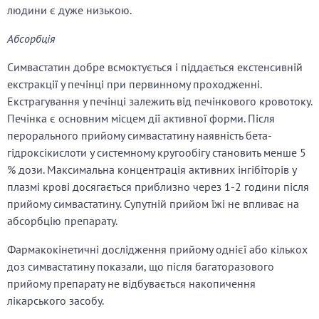
людини є дуже низькою.
Абсорбція
Симвастатин добре всмоктується і піддається екстенсивній
екстракції у печінці при первинному проходженні.
Екстрагування у печінці залежить від печінкового кровотоку.
Печінка є основним місцем дії активної форми. Після
перорального прийому симвастатину наявність бета-
гідроксікислоти у системному кругообігу становить менше 5
% дози. Максимальна концентрація активних інгібіторів у
плазмі крові досягається приблизно через 1-2 години після
прийому симвастатину. Супутній прийом їжі не впливає на
абсорбцію препарату.
Фармакокінетичні дослідження прийому однієї або кількох
доз симвастатину показали, що після багаторазового
прийому препарату не відбувається накопичення
лікарського засобу.