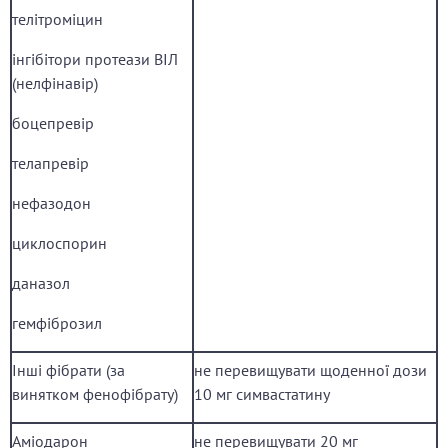
телітроміцин
інгібітори протеази ВІЛ
(нелфінавір)
боцепревір
телапревір
нефазодон
циклоспорин
даназол
гемфіброзил
Інші фібрати (за
не перевищувати щоденної дози
винятком фенофібрату)
10 мг симвастатину
Аміодарон
не перевищувати 20 мг