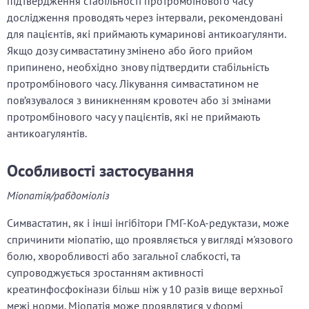
підтвердження стабільності протромбінового часу
дослідження проводять через інтервали, рекомендовані
для пацієнтів, які приймають кумаринові антикоагулянти.
Якщо дозу симвастатину змінено або його прийом
припинено, необхідно знову підтвердити стабільність
протромбінового часу. Лікування симвастатином не
пов’язувалося з виникненням кровотеч або зі змінами
протромбінового часу у пацієнтів, які не приймають
антикоагулянтів.
Особливості застосування
Міопатія/рабдоміоліз
Симвастатин, як і інші інгібітори ГМГ-КоА-редуктази, може
спричинити міопатію, що проявляється у вигляді м'язового
болю, хворобливості або загальної слабкості, та
супроводжується зростанням активності
креатинфосфокінази більш ніж у 10 разів вище верхньої
межі норми. Міопатія може проявлятися у формі