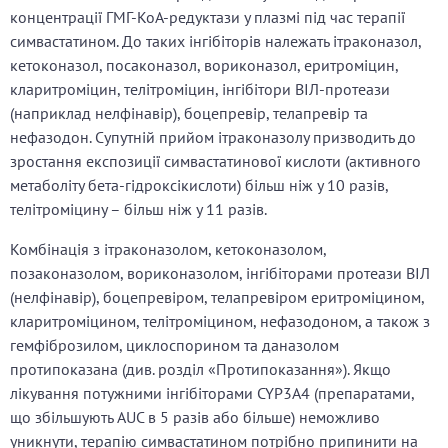
концентрації ГМГ-КоА-редуктази у плазмі під час терапії
симвастатином. До таких інгібіторів належать ітраконазол,
кетоконазол, посаконазол, вориконазол, еритроміцин,
кларитроміцин, телітроміцин, інгібітори ВІЛ-протеази
(наприклад нелфінавір), боцепревір, телапревір та
нефазодон. Супутній прийом ітраконазолу призводить до
зростання експозиції симвастатинової кислоти (активного
метаболіту бета-гідроксікислоти) більш ніж у 10 разів,
телітроміцину – більш ніж у 11 разів.
Комбінація з ітраконазолом, кетоконазолом,
позаконазолом, вориконазолом, інгібіторами протеази ВІЛ
(нелфінавір), боцепревіром, телапревіром еритроміцином,
кларитроміцином, телітроміцином, нефазодоном, а також з
гемфіброзилом, циклоспорином та даназолом
протипоказана (див. розділ «Протипоказання»). Якщо
лікування потужними інгібіторами CYP3A4 (препаратами,
що збільшують AUC в 5 разів або більше) неможливо
уникнути, терапію симвастатином потрібно припинити на