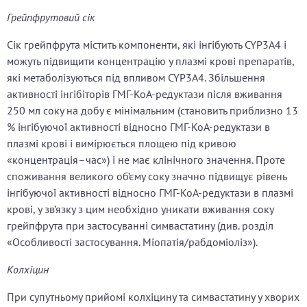
Грейпфрутовий сік
Сік грейпфрута містить компоненти, які інгібують CYP3A4 і
можуть підвищити концентрацію у плазмі крові препаратів,
які метаболізуються під впливом CYP3A4. Збільшення
активності інгібіторів ГМГ-КоА-редуктази після вживання
250 мл соку на добу є мінімальним (становить приблизно 13
% інгібуючої активності відносно ГМГ-КоА-редуктази в
плазмі крові і вимірюється площею під кривою
«концентрація–час») і не має клінічного значення. Проте
споживання великого об’єму соку значно підвищує рівень
інгібуючої активності відносно ГМГ-КоА-редуктази в плазмі
крові, у зв’язку з цим необхідно уникати вживання соку
грейпфрута при застосуванні симвастатину (див. розділ
«Особливості застосування. Міопатія/рабдоміоліз»).
Колхіцин
При супутньому прийомі колхіцину та симвастатину у хворих