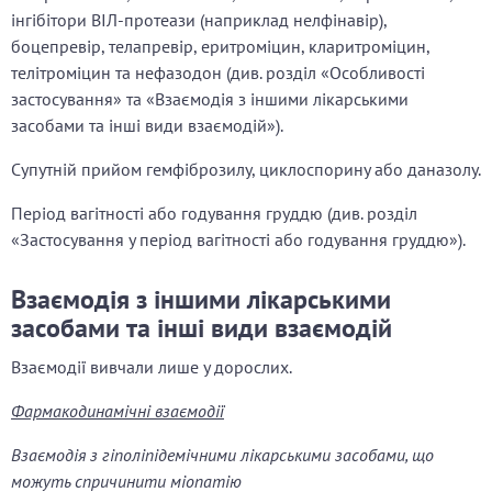
інгібітори ВІЛ-протеази (наприклад нелфінавір),
боцепревір, телапревір, еритроміцин, кларитроміцин,
телітроміцин та нефазодон (див. розділ «Особливості
застосування» та «Взаємодія з іншими лікарськими
засобами та інші види взаємодій»).
Супутній прийом гемфіброзилу, циклоспорину або даназолу.
Період вагітності або годування груддю (див. розділ
«Застосування у період вагітності або годування груддю»).
Взаємодія з іншими лікарськими
засобами та інші види взаємодій
Взаємодії вивчали лише у дорослих.
Фармакодинамічні взаємодії
Взаємодія з гіполіпідемічними лікарськими засобами, що
можуть спричинити міопатію