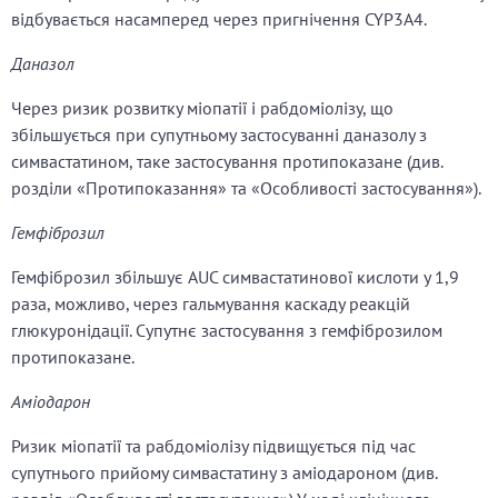
відбувається насамперед через пригнічення CYP3A4.
Даназол
Через ризик розвитку міопатії і рабдоміолізу, що
збільшується при супутньому застосуванні даназолу з
симвастатином, таке застосування протипоказане (див.
розділи «Протипоказання» та «Особливості застосування»).
Гемфіброзил
Гемфіброзил збільшує AUC симвастатинової кислоти у 1,9
раза, можливо, через гальмування каскаду реакцій
глюкуронідації. Супутнє застосування з гемфіброзилом
протипоказане.
Аміодарон
Ризик міопатії та рабдоміолізу підвищується під час
супутнього прийому симвастатину з аміодароном (див.