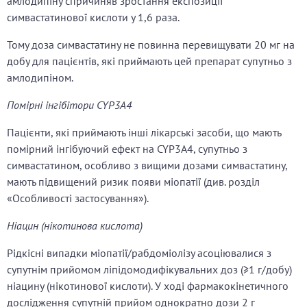
амлодипіну спричиняв зростання експозиції
симвастатинової кислоти у 1,6 раза.
Тому доза симвастатину не повинна перевищувати 20 мг на
добу для пацієнтів, які приймають цей препарат супутньо з
амлодипіном.
Помірні інгібітори CYP3A4
Пацієнти, які приймають інші лікарські засоби, що мають
помірний інгібуючий ефект на CYP3A4, супутньо з
симвастатином, особливо з вищими дозами симвастатину,
мають підвищений ризик появи міопатії (див. розділ
«Особливості застосування»).
Ніацин (нікотинова кислота)
Рідкісні випадки міопатії/рабдоміолізу асоціювалися з
супутнім прийомом ліпідомодифікувальних доз (≥1 г/добу)
ніацину (нікотинової кислоти). У ході фармакокінетичного
дослідження супутній прийом однократно дози 2 г