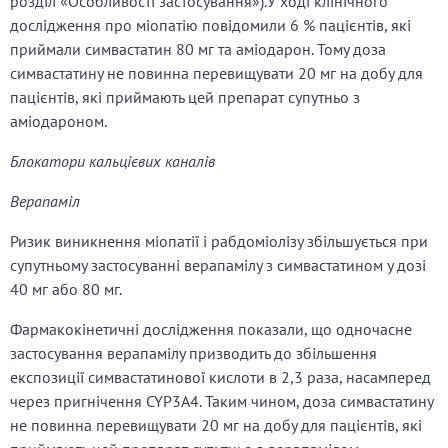
розділ «Особливості застосування»).У ході клінічного
дослідження про міопатію повідомили 6 % пацієнтів, які
приймали симвастатин 80 мг та аміодарон. Тому доза
симвастатину не повинна перевищувати 20 мг на добу для
пацієнтів, які приймають цей препарат супутньо з
аміодароном.
Блокатори кальцієвих каналів
Верапаміл
Ризик виникнення міопатії і рабдоміолізу збільшується при
супутньому застосуванні верапамілу з симвастатином у дозі
40 мг або 80 мг.
Фармакокінетичні дослідження показали, що одночасне
застосування верапамілу призводить до збільшення
експозиції симвастатинової кислоти в 2,3 раза, насамперед
через пригнічення CYP3A4. Таким чином, доза симвастатину
не повинна перевищувати 20 мг на добу для пацієнтів, які