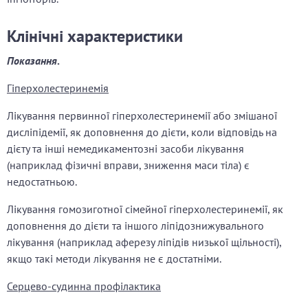
Клінічні характеристики
Показання
.
Гіперхолестеринемія
Лікування первинної гіперхолестеринемії або змішаної
дисліпідемії, як доповнення до дієти, коли відповідь на
дієту та інші немедикаментозні засоби лікування
(наприклад фізичні вправи, зниження маси тіла) є
недостатньою.
Лікування гомозиготної сімейної гіперхолестеринемії, як
доповнення до дієти та іншого ліпідознижувального
лікування (наприклад аферезу ліпідів низької щільності),
якщо такі методи лікування не є достатніми.
Серцево-судинна профілактика