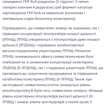
гальмуванні ГМГ-КоА-редуктази (3-гідроксі-3-метил-
глутарил коензим А редуктази). Цей фермент каталізує
перетворення ГМГ-КоА на мевалонат (початкова і
лімітувальна стадія біосинтезу холестерину).
Підтверджено, що симвастатин знижує як нормальні, так і
підвищені концентрації ліпопротеїдів низької щільності
(ЛПНЩ). ЛПНЩ утворюються з ліпопротеїдів дуже низької
щільності (ЛПДНЩ) і переважно катаболізуються
високоспорідненими рецепторами ЛПНЩ. Механізм
ЛПНЩ-знижувального ефекту симвастатину може бути
пов’язаний як зі зниженням концентрації холестерину
ЛПДНЩ (Х-ЛПДНЩ), так і з індукцією рецепторів ЛПНЩ, що
призводить до скорочення продукування та підвищення
катаболізму холестерину ЛПНЩ (Х-ЛПНЩ). Також при
застосуванні симвастатину істотно знижується рівень
аполіпопротеїну B. Крім того, симвастатин помірно збільшує
рівень холестерину ліпопротеїдів високої щільності (Х-
ЛПВЩ) і знижує рівень тригліцеридів у плазмі крові. У