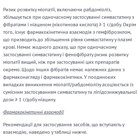
Ризик розвитку міопатії, включаючи рабдоміоліз,
збільшується при одночасному застосуванні симвастатину з
фібратами і ніацином (нікотинова кислота) ≥ 1 г/добу. Окрім
того, існує фармакокінетична взаємодія з гемфіброзилом,
що призводить до збільшення рівня симвастатину у плазмі
крові. Немає жодного доказу, що при одночасному
застосуванні симвастатину і фенофібрату ризик розвитку
міопатії вищий, ніж при застосуванні цих препаратів
окремо. Щодо інших фібратів немає належних даних з
фармаконагляду і фармакокінетики. У поодиноких
випадках виникнення міопатії/рабдоміолізу асоціюється із
сумісним застосуванням симвастатину та ліпідознижувальної
дози ≥ 1 г/добу ніацину.
Фармакокінетичні взаємодії
Рекомендації для застосування засобів, що вступають у
взаємодію, наведено у таблиці нижче.