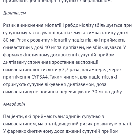
приймають цей препарат супутньо з верапамілом.
Дилтіазем
Ризик виникнення міопатії і рабдоміолізу збільшується при
супутньому застосуванні дилтіазему та симвастатину у дозі
80 мг. Ризик розвитку міопатії у пацієнтів, які приймають
симвастатин у дозі 40 мг та дилтіазем, не збільшувався. У
фармакокінетичному дослідженні супутній прийом
дилтіазему спричиняв зростання експозиції
симвастатинової кислоти у 2,7 раза, насамперед через
пригнічення CYP3A4. Таким чином, для пацієнтів, які
отримують супутнє лікування дилтіаземом, доза
симвастатину не повинна перевищувати 20 мг на добу.
Амлодипін
Пацієнти, які приймають амлодипін супутньо з
симвастатином, мають підвищений ризик розвитку міопатії.
У фармакокінетичному дослідженні супутній прийом