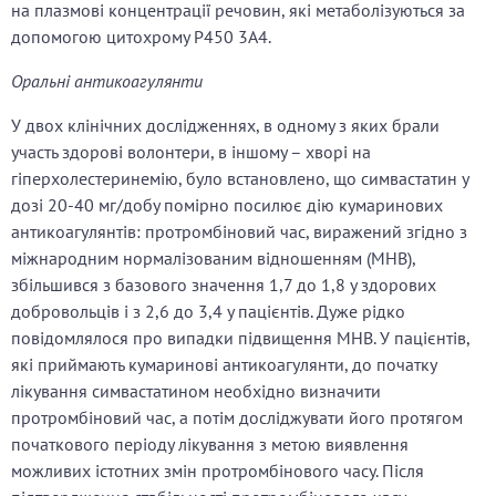
на плазмові концентрації речовин, які метаболізуються за
допомогою цитохрому P450 3A4.
Оральні антикоагулянти
У двох клінічних дослідженнях, в одному з яких брали
участь здорові волонтери, в іншому – хворі на
гіперхолестеринемію, було встановлено, що симвастатин у
дозі 20-40 мг/добу помірно посилює дію кумаринових
антикоагулянтів: протромбіновий час, виражений згідно з
міжнародним нормалізованим відношенням (МНВ),
збільшився з базового значення 1,7 до 1,8 у здорових
добровольців і з 2,6 до 3,4 у пацієнтів. Дуже рідко
повідомлялося про випадки підвищення МНВ. У пацієнтів,
які приймають кумаринові антикоагулянти, до початку
лікування симвастатином необхідно визначити
протромбіновий час, а потім досліджувати його протягом
початкового періоду лікування з метою виявлення
можливих істотних змін протромбінового часу. Після