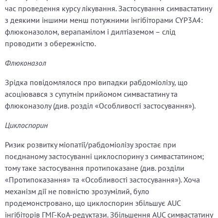
час проведення курсу лікування. Застосування симвастатину
з деякими іншими менш потужними інгібіторами CYP3A4:
флюконазолом, верапамілом і дилтіаземом – слід
проводити з обережністю.
Флюконазол
Зрідка повідомлялося про випадки рабдоміолізу, що
асоціювався з супутнім прийомом симвастатину та
флюконазолу (див. розділ «Особливості застосування»).
Циклоспорин
Ризик розвитку міопатії/рабдоміолізу зростає при
поєднаному застосуванні циклоспорину з симвастатином;
тому таке застосування протипоказане (див. розділи
«Протипоказання» та «Особливості застосування»). Хоча
механізм дії не повністю зрозумілий, було
продемонстровано, що циклоспорин збільшує AUC
інгібіторів ГМГ-КоА-редуктази. Збільшення AUC симвастатину