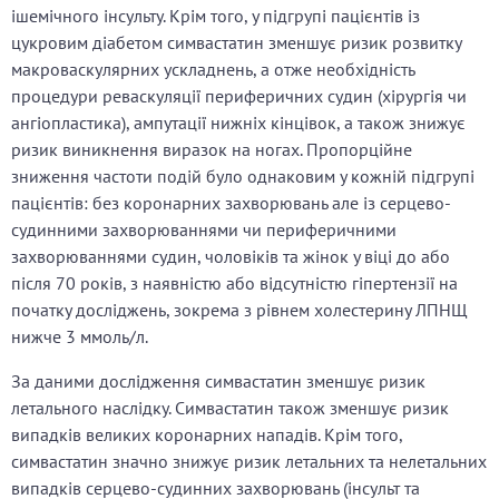
ішемічного інсульту. Крім того, у підгрупі пацієнтів із
цукровим діабетом симвастатин зменшує ризик розвитку
макроваскулярних ускладнень, а отже необхідність
процедури реваскуляції периферичних судин (хірургія чи
ангіопластика), ампутації нижніх кінцівок, а також знижує
ризик виникнення виразок на ногах. Пропорційне
зниження частоти подій було однаковим у кожній підгрупі
пацієнтів: без коронарних захворювань але із серцево-
судинними захворюваннями чи периферичними
захворюваннями судин, чоловіків та жінок у віці до або
після 70 років, з наявністю або відсутністю гіпертензії на
початку досліджень, зокрема з рівнем холестерину ЛПНЩ
нижче 3 ммоль/л.
За даними дослідження симвастатин зменшує ризик
летального наслідку. Симвастатин також зменшує ризик
випадків великих коронарних нападів. Крім того,
симвастатин значно знижує ризик летальних та нелетальних
випадків серцево-судинних захворювань (інсульт та