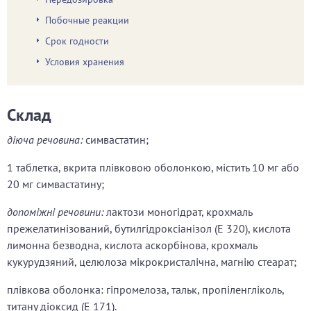
Побочные реакции
Срок годности
Условия хранения
Склад
діюча речовина:
симвастатин;
1 таблетка, вкрита плівковою оболонкою, містить 10 мг або
20 мг симвастатину;
допоміжні речовини:
лактози моногідрат, крохмаль
прежелатинізований, бутилгідроксіанізол (Е 320), кислота
лимонна безводна, кислота аскорбінова, крохмаль
кукурудзяний, целюлоза мікрокристалічна, магнію стеарат;
плівкова оболонка: гіпромелоза, тальк, пропіленгліколь,
титану діоксид (Е 171).