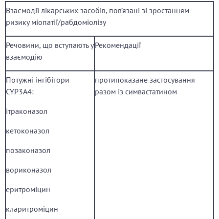
Взаємодії лікарських засобів, пов’язані зі зростанням
ризику міопатії/рабдоміолізу
Речовини, що вступають у
Рекомендації
взаємодію
Потужні інгібітори
протипоказане застосування
CYP3A4:
разом із симвастатином
ітраконазол
кетоконазол
позаконазол
вориконазол
еритроміцин
кларитроміцин