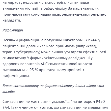
на ниркову недостатність спостерігалися випадки
виникнення міопатії та рабдоміолізу. За пацієнтами, які
приймають таку комбінацію ліків, рекомендується ретельно
наглядати.
Рифампіцин
Оскільки рифампіцин є потужним індуктором CYP3A4, у
пацієнтів, які довгий час його приймають (наприклад,
терапія туберкульозу) може виникнути втрата ефективності
симвастатину. У фармакокінетичному дослідженні у
здорових волонтерів AUC симвастатинової кислоти
зменшилась на 93 % при супутньому прийомі з
рифампіцином.
Вплив симвастатину на фармакокінетику інших лікарських
засобів
Симвастатин не має пригнічувальної дії на цитохром P450
3A4. Таким чином очікується, що симвастатин не впливатиме