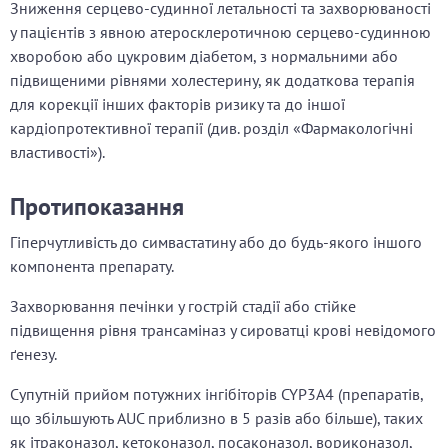
Зниження серцево-судинної летальності та захворюваності
у пацієнтів з явною атеросклеротичною серцево-судинною
хворобою або цукровим діабетом, з нормальними або
підвищеними рівнями холестерину, як додаткова терапія
для корекції інших факторів ризику та до іншої
кардіопротективної терапії (див. розділ «Фармакологічні
властивості»).
Протипоказання
Гіперчутливість до симвастатину або до будь-якого іншого
компонента препарату.
Захворювання печінки у гострій стадії або стійке
підвищення рівня трансаміназ у сироватці крові невідомого
ґенезу.
Супутній прийом потужних інгібіторів CYP3A4 (препаратів,
що збільшують AUC приблизно в 5 разів або більше), таких
як ітраконазол, кетоконазол, посаконазол, вориконазол,