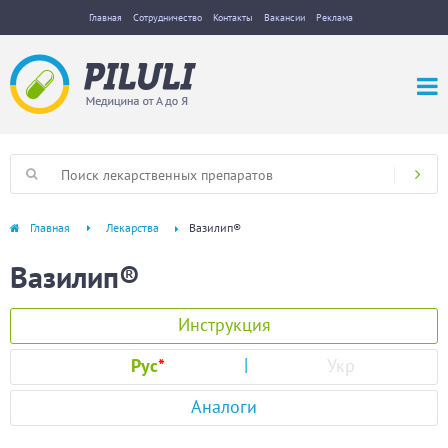
Главная
Сотрудничество
Контакты
Вакансии
Реклама
Главная
Лекарства
Вазилип®
Вазилип®
Инструкция
Рус
*
Укр
Аналоги