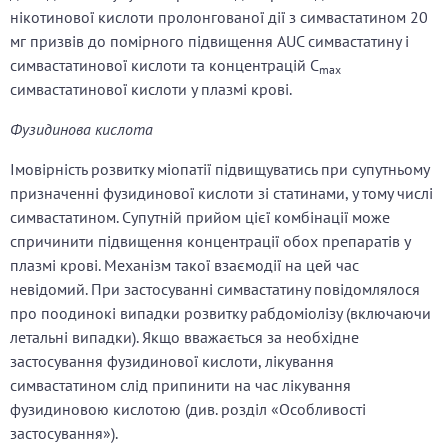
нікотинової кислоти пролонгованої дії з симвастатином 20
мг призвів до помірного підвищення AUC симвастатину і
симвастатинової кислоти та концентрацій C
max
симвастатинової кислоти у плазмі крові.
Фузидинова кислота
Імовірність розвитку міопатії підвищуватись при супутньому
призначенні фузидинової кислоти зі статинами, у тому числі
симвастатином. Супутній прийом цієї комбінації може
спричинити підвищення концентрації обох препаратів у
плазмі крові. Механізм такої взаємодії на цей час
невідомий. При застосуванні симвастатину повідомлялося
про поодинокі випадки розвитку рабдоміолізу (включаючи
летальні випадки). Якщо вважається за необхідне
застосування фузидинової кислоти, лікування
симвастатином слід припинити на час лікування
фузидиновою кислотою (див. розділ «Особливості
застосування»).