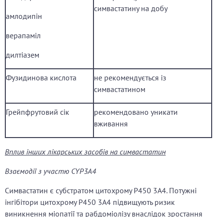
симвастатину на добу
амлодипін
верапаміл
дилтіазем
Фузидинова кислота
не рекомендується із
симвастатином
Грейпфрутовий сік
рекомендовано уникати
вживання
Вплив інших лікарських засобів на симвастатин
Взаємодії з участю CYP3A4
Симвастатин є субстратом цитохрому P450 3A4. Потужні
інгібітори цитохрому P450 3A4 підвищують ризик
виникнення міопатії та рабдоміолізу внаслідок зростання