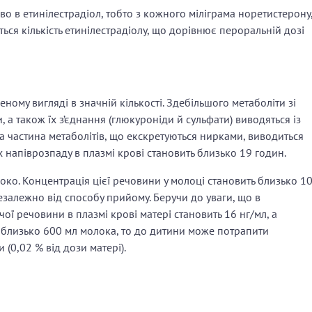
о в етинілестрадіол, тобто з кожного міліграма норетистерону
ся кількість етинілестрадіолу, що дорівнює пероральній дозі
ному вигляді в значній кількості. Здебільшого метаболіти зі
, а також їх з’єднання (глюкуроніди й сульфати) виводяться із
ша частина метаболітів, що екскретуються нирками, виводиться
 напіврозпаду в плазмі крові становить близько 19 годин.
ко. Концентрація цієї речовини у молоці становить близько 1
езалежно від способу прийому. Беручи до уваги, що в
ї речовини в плазмі крові матері становить 16 нг/мл, а
 близько 600 мл молока, то до дитини може потрапити
 (0,02 % від дози матері).