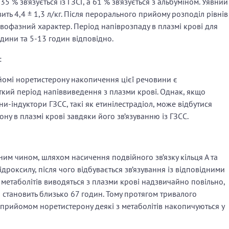
5 % зв’язується із ГЗСГ, а 61 % зв’язується з альбуміном. Уявний
ить 4,4 ± 1,3 л/кг. Після перорального прийому розподіл рівнів
двофазний характер. Період напіврозпаду в плазмі крові для
одини та 5-13 годин відповідно.
:
омі норетистерону накопичення цієї речовини є
кий період напіввиведення з плазми крові. Однак, якщо
індуктори ГЗСС, такі як етинілестрадіол, може відбутися
у в плазмі крові завдяки його зв’язуванню із ГЗСС.
ним чином, шляхом насичення подвійного зв’язку кільця А та
дроксилу, після чого відбувається зв’язування із відповідними
 метаболітів виводяться з плазми крові надзвичайно повільно,
і становить близько 67 годин. Тому протягом тривалого
прийомом норетистерону деякі з метаболітів накопичуються у