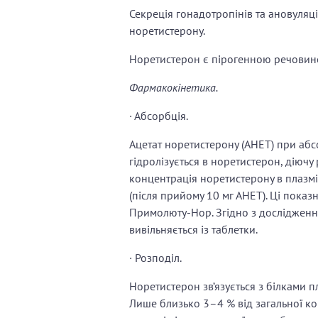
Секреція гонадотропінів та ановуляц
норетистерону.
Норетистерон є пірогенною речовиною
Фармакокінетика.
· Абсорбція.
Ацетат норетистерону (АНЕТ) при абс
гідролізується в норетистерон, діючу
концентрація норетистерону в плазмі 
(після прийому 10 мг АНЕТ). Ці показ
Примолюту-Нор. Згідно з дослідження
вивільняється із таблетки.
· Розподіл.
Норетистерон зв’язується з білками пла
Лише близько 3–4 % від загальної ко