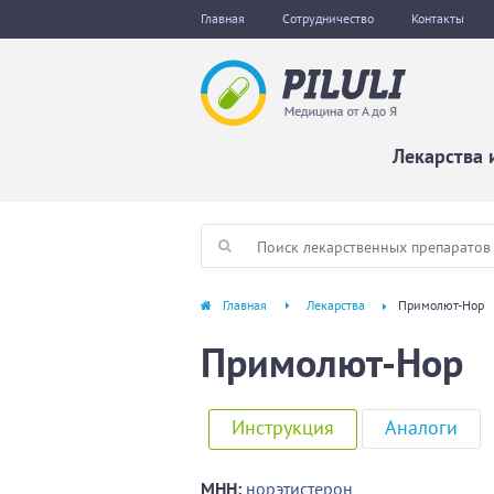
Главная
Сотрудничество
Контакты
Лекарства 
Главная
Лекарства
Примолют-Нор
Примолют-Нор
Инструкция
Аналоги
МНН:
норэтистерон