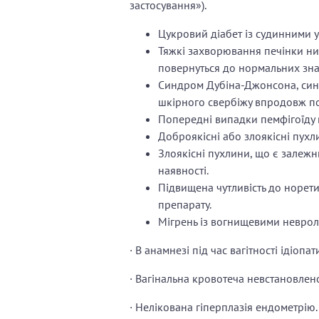
застосування»).
Цукровий діабет із судинними 
Тяжкі захворювання печінки ни
повернуться до нормальних зна
Синдром Дубіна-Джонсона, син
шкірного свербіжу впродовж по
Попередні випадки пемфігоїду в
Доброякісні або злоякісні пухл
Злоякісні пухлини, що є залежн
наявності.
Підвищена чутливість до норет
препарату.
Мігрень із вогнищевими неврол
· В анамнезі під час вагітності ідіоп
· Вагінальна кровотеча невстановленої
· Нелікована гіперплазія ендометрію.