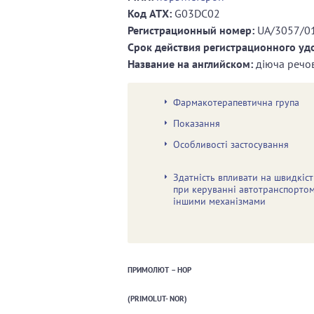
Код ATХ:
G03DC02
Регистрационный номер:
UA/3057/0
Срок действия регистрационного уд
Название на английском:
діюча речов
Фармакотерапевтична група
Показання
Особливості застосування
Здатність впливати на швидкіст
при керуванні автотранспорто
іншими механізмами
ПРИМОЛЮТ – НОР
(PRIMOLUT- NOR)