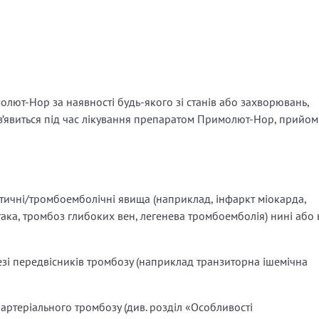
олют-Нор за наявності будь-якого зі станів або захворювань,
з’явиться під час лікування препаратом Примолют-Нор, прийом
отичні/тромбоемболічні явища (наприклад, інфаркт міокарда,
атака, тромбоз глибоких вен, легенева тромбоемболія) нині або 
незі передвісників тромбозу (наприклад транзиторна ішемічна
 артеріального тромбозу (див. розділ «Особливості