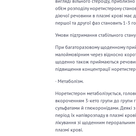
вигляді вільного стероїду, приблизно 3
об’єм розподілу норетистерону станов
діючої речовини в плазмі крові має 
першої та другої фаз становить 1-3 г
Умови підтримання стабільного стану
При багаторазовому щоденному прий
малоймовірним через відносно корот
щоденно також приймаються речовини-
підвищення концентрації норетистерон
· Метаболізм.
Норетистерон метаболізується, голов
вкороченням 3-кето групи до групи гі
сульфатами й глюкоронідами. Деякі з
період їх напіврозпаду в плазмі кров
лікування зі щоденним пероральним 
плазмі крові.