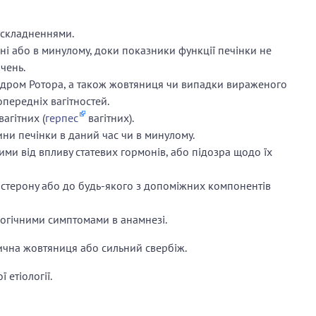
ускладненнями.
ні або в минулому, доки показники функції печінки не
чень.
дром Ротора, а також жовтяниця чи випадки вираженого
передніх вагітностей.
агітних (
герпес
вагітних).
ини печінки в даний час чи в минулому.
ими від впливу статевих гормонів, або підозра щодо їх
истерону або до будь-якого з допоміжних компонентів
огічними симптомами в анамнезі.
атична жовтяниця або сильний свербіж.
 етіології.