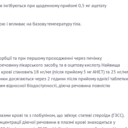
ія інгібуються при щоденному прийомі 0,5 мг ацетату
 і впливає на базову температуру тіла.
орбції та при першому проходженні через печінку
 речовину лікарського засобу, та в оцетову кислоту. Найвища
крові становить 18 нг/мл (після прийому 5 мг АНЕТ) та 25 нг/м
ники досягаються через 2 години після прийому однієї таблетки
м відносної біодоступності, діюча речовина повністю
зми крові та з глобуліном, що зв’язує статеві стероїди (ГЗСС).
нцентрації діючої речовини в плазмі крові знаходиться у