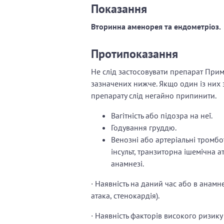
Показання
Вторинна аменорея та ендометріоз.
Протипоказання
Не слід застосовувати препарат Прим
зазначених нижче. Якщо один із них 
препарату слід негайно припинити.
Вагітність або підозра на неї.
Годування груддю.
Венозні або артеріальні тромб
інсульт, транзиторна ішемічна 
анамнезі.
· Наявність на даний час або в анам
атака, стенокардія).
· Наявність факторів високого ризику