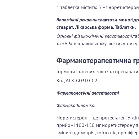
1 таблетка містить: 5 мг норетистерон
допоміжні речовини
:лактози моногідр
стеарат.
Лікарська форма. Таблетки.
Основні фізико-хімічні властивості:
та
та «АР» в правильному шестикутнику з
Фармакотерапевтична г
Гормони статевих залоз та препарати,
Код АТХ. G03D C02.
Фармакологічні властивості
Фармакодинаміка.
Норетистерон – це прогестаген. У жін
прийомі 100-150 мг норетистерону п
зміни ендометрія, тобто від проліфер