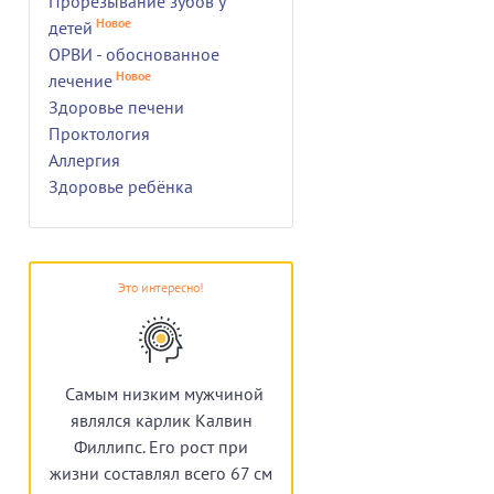
Прорезывание зубов у
Новое
детей
ОРВИ - обоснованное
Новое
лечение
Здоровье печени
Проктология
Аллергия
Здоровье ребёнка
л
Это интересно!
Самым низким мужчиной
являлся карлик Калвин
Филлипс. Его рост при
жизни составлял всего 67 см