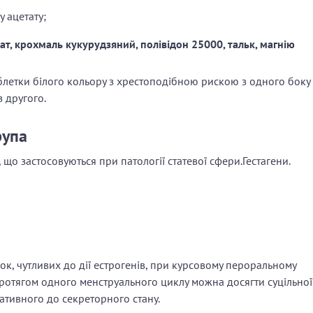
у ацетату;
ат, крохмаль кукурудзяний, полівідон 25000, тальк, магнію
блетки білого кольору з хрестоподібною рискою з одного боку
 другого.
рупа
 що застосовуються при патології статевої сфери.Гестагени.
ок, чутливих до дії естрогенів, при курсовому пероральному
ротягом одного менструального циклу можна досягти суцільної
ативного до секреторного стану.