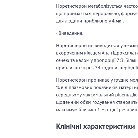
Норетистерон метаболізується частков
що приймається перорально, формуєть
для людини приблизно у 4 мкг.
· Виведення.
Норетистерон не виводиться у незміне
вкороченим кільцем А та гідроксилати
сечею та калом у пропорції 7:3. Біль
приблизно через 24 години, період їх
Норетистерон проникає у грудне моло
% від плазмових показників матері н
середньому максимальний рівень діючо
щоденний об’єм годування становить
максимум близько 1 мкг цієї речовини
Клінічні характеристики