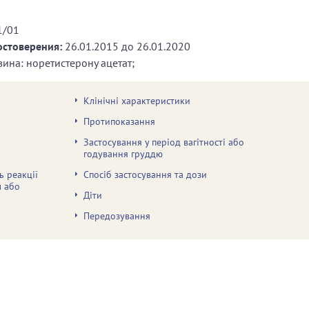
1/01
остоверения:
26.01.2015
до
26.01.2020
ина: норетистерону ацетат;
Клінічні характеристики
Протипоказання
Застосування у період вагітності або
годування груддю
ь реакції
Спосіб застосування та дози
м або
Діти
Передозування