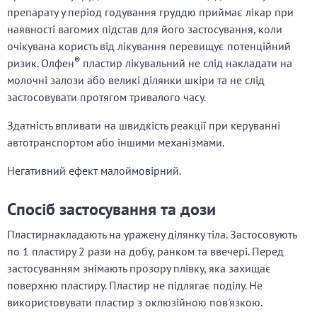
препарату у період годування груддю приймає лікар при
наявності вагомих підстав для його застосування, коли
очікувана користь від лікування перевищує потенційний
®
ризик. Олфен
пластир лікувальний не слід накладати на
молочні залози або великі ділянки шкіри та не слід
застосовувати протягом тривалого часу.
Здатність впливати на швидкість реакції при керуванні
автотранспортом або іншими механізмами.
Негативний ефект малоймовірний.
Спосіб застосування та дози
Пластирнакладають на уражену ділянку тіла. Застосовують
по 1 пластиру 2 рази на добу, ранком та ввечері. Перед
застосуванням знімають прозору плівку, яка захищає
поверхню пластиру. Пластир не підлягає поділу. Не
використовувати пластир з оклюзійною пов'язкою.