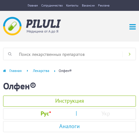
Главная
Сотрудничество
Контакты
Вакансии
Реклама
Главная
Лекарства
Олфен®
Олфен®
Инструкция
Рус
*
Укр
Аналоги