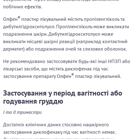
побічних ефектів.
®
Олфен
пластир лікувальний містить пропіленгліколь та
дибутилгідрокситолуол. Пропіленгліколь може викликати
подразнення шкіри. Дибутилгідрокситолуол може
викликати місцеві шкірні реакції (наприклад контактний
дерматит) або подразнення очей та слизових оболонок.
Не рекомендовано застосовувати будь-які інші НПЗП або
лікарські засоби, що містять диклофенак під час
®
застосування препарату Олфен
пластир лікувальний.
Застосування у період вагітності або
годування груддю
I та II триместри
Достатніх клінічних даних стосовно нашкірного
застосування диклофенаку під час вагітності немає.