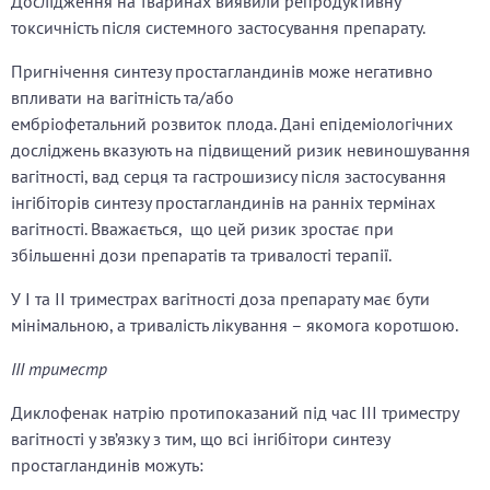
Дослідження на тваринах виявили репродуктивну
токсичність після системного застосування препарату.
Пригнічення синтезу простагландинів може негативно
впливати на вагітність та/або
ембріофетальний розвиток плода. Дані епідеміологічних
досліджень вказують на підвищений ризик невиношування
вагітності, вад серця та гастрошизису після застосування
інгібіторів синтезу простагландинів на ранніх термінах
вагітності. Вважається, що цей ризик зростає при
збільшенні дози препаратів та тривалості терапії.
У І та ІІ триместрах вагітності доза препарату має бути
мінімальною, а тривалість лікування – якомога коротшою.
III триместр
Диклофенак натрію протипоказаний під час ІІІ триместру
вагітності у зв’язку з тим, що всі інгібітори синтезу
простагландинів можуть: