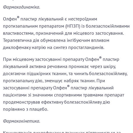
Фармакодинаміка.
®
Олфен
пластир лікувальний є нестероїдним
протизапальним препаратом (НПЗП) із болезаспокійливими
властивостями, призначений для місцевого застосування.
Терапевтична дія обумовлена інгібуючим впливом
диклофенаку натрію на синтез простагландинів.
®
При місцевому застосуванні препарату Олфен
пластир
лікувальний активна речовина проникає через шкіру,
досягаючи підшкірних тканин, та чинить болезаспокійливу,
протизапальну дію, зменшує набряк тканин. При
®
застосуванні препарату Олфен
пластир лікувальний
пацієнтами зі значними спортивними травмами препарат
продемонстрував ефективну болезаспокійливу дію
порівняно з плацебо.
Фармакокінетика.
Концентрація диклофенаку в тканинах підтримується за