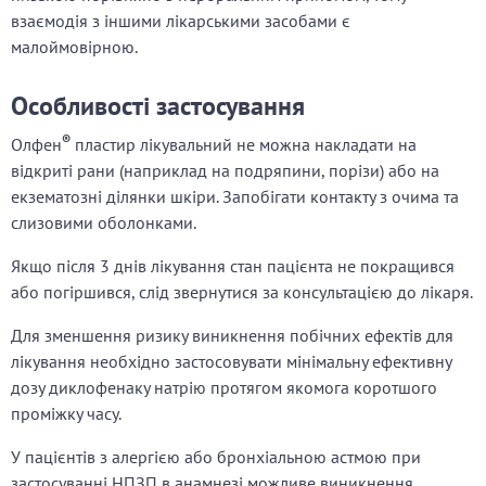
взаємодія з іншими лікарськими засобами є
малоймовірною.
Особливості застосування
®
Олфен
пластир лікувальний не можна накладати на
відкриті рани (наприклад на подряпини, порізи) або на
екзематозні ділянки шкіри. Запобігати контакту з очима та
слизовими оболонками.
Якщо після 3 днів лікування стан пацієнта не покращився
або погіршився, слід звернутися за консультацією до лікаря.
Для зменшення ризику виникнення побічних ефектів для
лікування необхідно застосовувати мінімальну ефективну
дозу диклофенаку натрію протягом якомога коротшого
проміжку часу.
У пацієнтів з алергією або бронхіальною астмою при
застосуванні НПЗП в анамнезі можливе виникнення