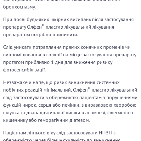
бронхоспазму.
При появі будь-яких шкірних висипань після застосування
®
препарату Олфен
пластир лікувальний лікування
препаратом потрібно припинити.
Слід уникати потрапляння прямих сонячних променів чи
випромінювання в солярії на місце застосування препарату
протягом приблизно 1 дня для зниження ризику
фотосенсибілізації.
Незважаючи на те, що ризик виникнення системних
®
побічних реакцій мінімальний, Олфен
пластир лікувальний
слід застосовувати з обережністю пацієнтам з порушеннями
функцій нирок, серця або печінки, з виразковою хворобою
шлунка та дванадцятипалої кишки в анамнезі, флегмоною
кишечнику або геморагічним діатезом.
Пацієнтам літнього віку слід застосовувати НПЗП з
обережністю через більшу схильність до виникнення