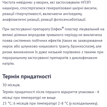
Частота невідома: у хворих, які застосовували НПЗП
нашкірно, спостерігалися генералізовані шкірні висипи,
реакції гіперчутливості, включаючи ангіоедему,
анафілактичні реакції, реакції фотосенсибілізації.
®
При застосуванні препарату Олфен
пластир лікувальний на
великі ділянки впродовж тривалого періоду не виключена
поява системних побічних ефектів (таких як захворювання
нирок або шлунково-кишкового тракту, бронхоспазм), але
ризик виникнення їх дуже низький порівняно з такими при
пероральному застосуванні препаратів з диклофенаком
натрію.
Термін придатності
30 місяців.
Термін придатності після першого відкриття упаковки - 4
місяці при температурі не вище
25 °С; 6 місяців при температурі 2-8 °С (у холодильнику).