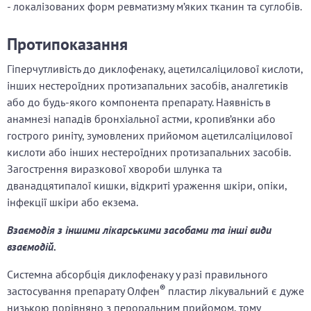
- локалізованих форм ревматизму м’яких тканин та суглобів.
Протипоказання
Гіперчутливість до диклофенаку, ацетилсаліцилової кислоти,
інших нестероїдних протизапальних засобів, аналгетиків
або до будь-якого компонента препарату. Наявність в
анамнезі нападів бронхіальної астми, кропив’янки або
гострого риніту, зумовлених прийомом ацетилсаліцилової
кислоти або інших нестероїдних протизапальних засобів.
Загострення виразкової хвороби шлунка та
дванадцятипалої кишки, відкриті ураження шкіри, опіки,
інфекції шкіри або екзема.
Взаємодія з іншими лікарськими засобами та інші види
взаємодій.
Системна абсорбція диклофенаку у разі правильного
®
застосування препарату Олфен
пластир лікувальний є дуже
низькою порівняно з пероральним прийомом, тому