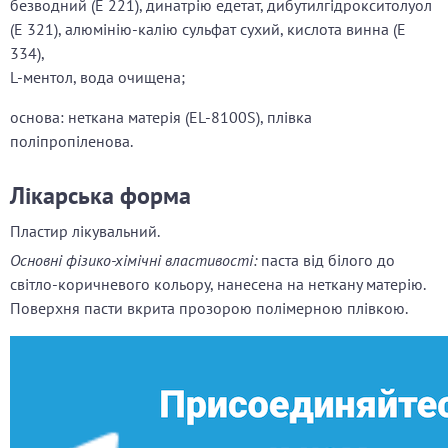
безводний (Е 221), динатрію едетат, дибутилгідрокситолуол
(Е 321), алюмінію-калію сульфат сухий, кислота винна (Е
334),
L-ментол, вода очищена;
основа: неткана матерія (EL-8100S), плівка
поліпропіленова.
Лікарська форма
Пластир лікувальний.
Основні фізико-хімічні властивості:
паста від білого до
світло-коричневого кольору, нанесена на неткану матерію.
Поверхня пасти вкрита прозорою полімерною плівкою.