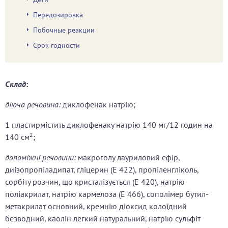
Передозировка
Побочные реакции
Срок годности
Склад
:
діюча речовина:
диклофенак натрію;
1 пластирмістить диклофенаку натрію 140 мг/12 годин на
2
140 см
;
допоміжні речовини:
макроголу лауриловий ефір,
диізопропіладипат, гліцерин (Е 422), пропіленгліколь,
сорбіту розчин, що кристалізується (Е 420), натрію
поліакрилат, натрію кармелоза (Е 466), сополімер бутил-
метакрилат основний, кремнію діоксид колоїдний
безводний, каолін легкий натуральний, натрію сульфіт