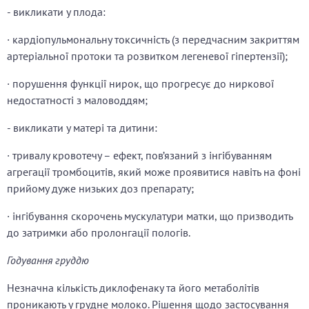
- викликати у плода:
· кардіопульмональну токсичність (з передчасним закриттям
артеріальної протоки та розвитком легеневої гіпертензії);
· порушення функції нирок, що прогресує до ниркової
недостатності з маловоддям;
- викликати у матері та дитини:
· тривалу кровотечу – ефект, пов’язаний з інгібуванням
агрегації тромбоцитів, який може проявитися навіть на фоні
прийому дуже низьких доз препарату;
· інгібування скорочень мускулатури матки, що призводить
до затримки або пролонгації пологів.
Годування груддю
Незначна кількість диклофенаку та його метаболітів
проникають у грудне молоко. Рішення щодо застосування