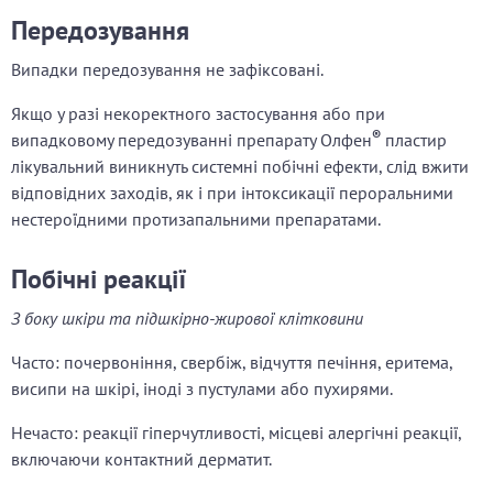
Передозування
Випадки передозування не зафіксовані.
Якщо у разі некоректного застосування або при
®
випадковому передозуванні препарату Олфен
пластир
лікувальний виникнуть системні побічні ефекти, слід вжити
відповідних заходів, як і при інтоксикації пероральними
нестероїдними протизапальними препаратами.
Побічні реакції
З боку шкіри та підшкірно-жирової клітковини
Часто: почервоніння, свербіж, відчуття печіння, еритема,
висипи на шкірі, іноді з пустулами або пухирями.
Нечасто: реакції гіперчутливості, місцеві алергічні реакції,
включаючи контактний дерматит.