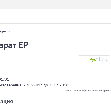
арат ЕР
арат ЕР
Рус
*
Укр
01/01
остоверения:
29.03.2013
до
29.03.2018
Конец текста официальной инструкц
мация