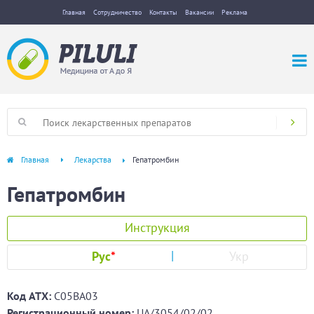
Главная
Сотрудничество
Контакты
Вакансии
Реклама
Главная
Лекарства
Гепатромбин
Гепатромбин
Инструкция
Рус
*
Укр
Код ATХ:
C05BA03
Регистрационный номер:
UA/3054/02/02