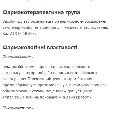
Фармакотерапевтична група
Засоби, що застосовуються при варикозному розширенні
вен. Гепарин або гепариноїди для місцевого застосування.
Код АТХ C05B A03.
Фармакологічні властивості
Фармакодинаміка.
Гепатромбін крем – препарат високодозованого
антикоагулянту прямої дії гепарину для зовнішнього
застосування. Проявляє місцеву антитромботичну,
протинабрякову та протизапальну дію, стимулює процеси
обміну речовин у тканинах, а також грануляцію та
епітелізацію тканин, покращує місцевий кровотік.
Фармакокінетика.