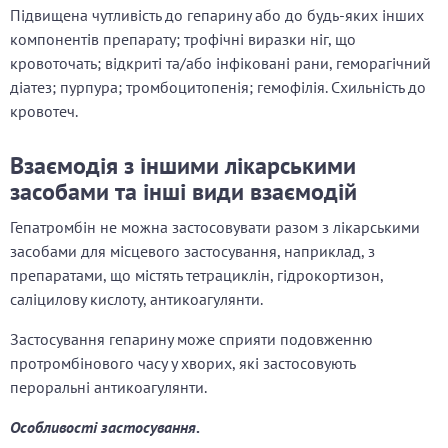
Підвищена чутливість до гепарину або до будь-яких інших
компонентів препарату; трофічні виразки ніг, що
кровоточать; відкриті та/або інфіковані рани, геморагічний
діатез; пурпура; тромбоцитопенія; гемофілія. Схильність до
кровотеч.
Взаємодія з іншими лікарськими
засобами та інші види взаємодій
Гепатромбін не можна застосовувати разом з лікарськими
засобами для місцевого застосування, наприклад, з
препаратами, що містять тетрациклін, гідрокортизон,
саліцилову кислоту, антикоагулянти.
Застосування гепарину може сприяти подовженню
протромбінового часу у хворих, які застосовують
пероральні антикоагулянти.
Особливості застосування
.