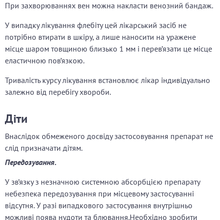
При захворюваннях вен можна накласти венозний бандаж.
У випадку лікування флебіту цей лікарський засіб не
потрібно втирати в шкіру, а лише наносити на уражене
місце шаром товщиною близько
1 мм і перев’язати це місце
еластичною пов’язкою.
Тривалість курсу лікування встановлює лікар індивідуально
залежно від перебігу хвороби.
Діти
Внаслідок обмеженого досвіду застосовування препарат не
слід призначати дітям.
Передозування
.
У зв’язку з незначною системною абсорбцією препарату
небезпека передозування при місцевому застосуванні
відсутня. У разі випадкового застосування внутрішньо
можливі поява нудоти та блювання.Необхідно зробити