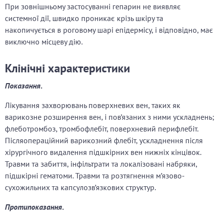
При зовнішньому застосуванні гепарин не виявляє
системної дії, швидко проникає крізь шкіру та
накопичується в роговому шарі епідермісу, і відповідно, має
виключно місцеву дію.
Клінічні характеристики
Показання
.
Лікування захворювань поверхневих вен, таких як
варикозне розширення вен, і пов’язаних з ними ускладнень;
флеботромбоз, тромбофлебіт, поверхневий перифлебіт.
Післяопераційний варикозний флебіт, ускладнення після
хірургічного видалення підшкірних вен нижніх кінцівок.
Травми та забиття, інфільтрати та локалізовані набряки,
підшкірні гематоми. Травми та розтягнення м’язово-
сухожильних та капсулозв’язкових структур.
Протипоказання
.