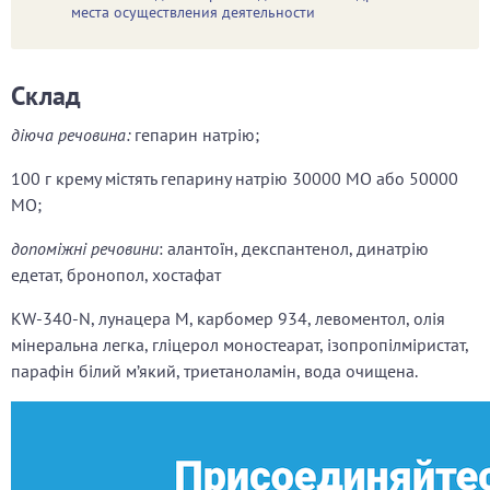
места осуществления деятельности
Склад
діюча речовина:
гепарин натрію;
100 г крему містять гепарину натрію 30000 МО або 50000
МО;
допоміжні речовини
: алантоїн, декспантенол, динатрію
едетат, бронопол, хостафат
KW-340-N, лунацера М, карбомер 934, левоментол, олія
мінеральна легка, гліцерол моностеарат, ізопропілміристат,
парафін білий м’який, триетаноламін, вода очищена.