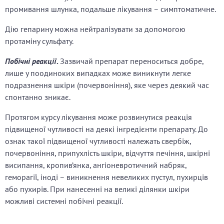
промивання шлунка, подальше лікування – симптоматичне.
Дію гепарину можна нейтралізувати за допомогою
протаміну сульфату.
Побічні реакції
.
Зазвичай препарат переноситься добре,
лише у поодиноких випадках може виникнути легке
подразнення шкіри (почервоніння), яке через деякий час
спонтанно зникає.
Протягом курсу лікування може розвинутися реакція
підвищеної чутливості на деякі інгредієнти препарату. До
ознак такої підвищеної чутливості належать свербіж,
почервоніння, припухлість шкіри, відчуття печіння, шкірні
висипання, кропив’янка, ангіоневротичний набряк,
геморагії, іноді – виникнення невеликих пустул, пухирців
або пухирів. При нанесенні на великі ділянки шкіри
можливі системні побічні реакції.