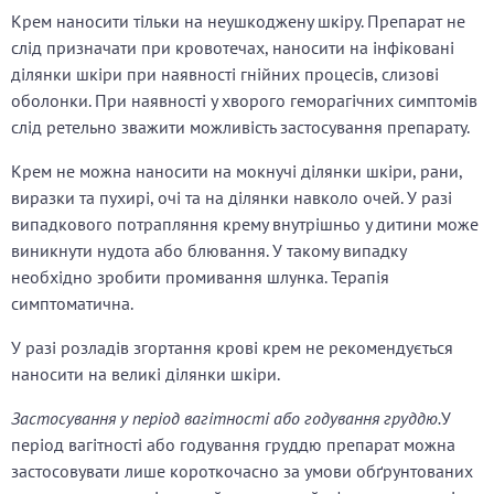
Крем наносити тільки на неушкоджену шкіру. Препарат не
слід призначати при кровотечах, наносити на інфіковані
ділянки шкіри при наявності гнійних процесів, слизові
оболонки. При наявності у хворого геморагічних симптомів
слід ретельно зважити можливість застосування препарату.
Крем не можна наносити на мокнучі ділянки шкіри, рани,
виразки та пухирі, очі та на ділянки навколо очей. У разі
випадкового потрапляння крему внутрішньо у дитини може
виникнути нудота або блювання. У такому випадку
необхідно зробити промивання шлунка. Терапія
симптоматична.
У разі розладів згортання крові крем не рекомендується
наносити на великі ділянки шкіри.
Застосування у період вагітності або годування груддю.
У
період вагітності або годування груддю препарат можна
застосовувати лише короткочасно за умови обґрунтованих