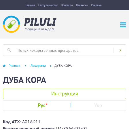
Главная
Сотрудничество
Контакты
Вакансии
Реклама
Главная
Лекарства
ДУБА КОРА
ДУБА КОРА
Инструкция
Рус
*
Укр
Код ATХ:
A01AD11
Регистрационный номер:
UA/8866/01/01