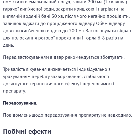
помістити в емальований посуд, залити 200 мл (1 склянка)
гарячої кип’яченої води, закрити кришкою і нагрівати на
киплячій водяній бані 30 хв, після чого негайно процідити,
залишок віджати до процідженого відвару. Об’єм відвару
довести кип’яченою водою до 200 мл. Застосовувати відвар
для полоскання ротової порожнини і горла 6-8 разів на
день.
Перед застосуванням відвар рекомендується збовтувати.
Тривалість лікування визначається індивідуально з
урахуванням перебігу захворювання, стабільності
досягнутого терапевтичного ефекту і переносимості
препарату.
Передозування.
Повідомлень щодо передозування препарату не надходило.
Побічні ефекти