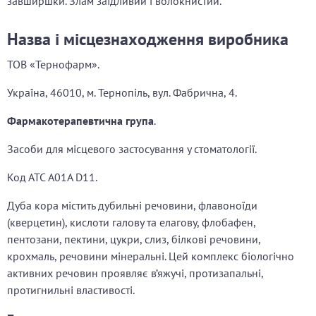
завширшки. Злам заїдливий і волокнистий.
Назва і місцезнаходження виробника
ТОВ «Тернофарм».
Україна,
46010, м. Тернопіль, вул. Фабрична, 4.
Фармакотерапевтична група
.
Засоби для місцевого застосування у стоматології.
Код АТС A01A D11.
Дуба кора містить дубильні речовини, флавоноїди
(кверцетин), кислоти галову та елагову, флобафен,
пентозани, пектини, цукри, слиз, білкові речовини,
крохмаль, речовини мінеральні. Цей комплекс біологічно
активних речовин проявляє в’яжучі, протизапальні,
протигнильні властивості.