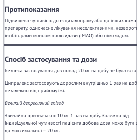
Протипоказання
Підвищена чутливість до есциталопраму або до інших компо
препарату, одночасне лікування неселективними, незворот
інгібіторами моноамінооксидази (ІМАО) або пімозидом.
Спосіб застосування та дози
Безпека застосування доз понад 20 мг на добу не була встан
Ципралекс застосовують дорослим внутрішньо 1 раз на добу
незалежно від прийому їжі.
Великий депресивний епізод
Звичайно призначають 10 мг 1 раз на добу. Залежно від
індивідуальної чутливості пацієнта добова доза може бути з
до максимальної – 20 мг.