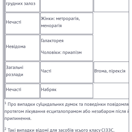
грудних залоз
Жінки: метрорагія,
Нечасті
менорагія
Галакторея
Невідома
Чоловіки: приапізм
Загальні
Часті
Втома, пірексія
розлади
Нечасті
Набряк
1
Про випадки суїцидальних думок та поведінки повідомлял
протягом лікування есциталопрамом або незабаром після й
припинення.
2
Такі випадки відомі для засобів усього класу СІЗЗС.