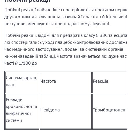
Побічні реакції найчастіше спостерігаються протягом першо
другого тижня лікування та зазвичай їх частота й інтенсивніс
поступово зменшуються при подальшому лікуванні.
Побічні реакції, відомі для препаратів класу СІЗЗС та есцита
які спостерігались у ході плацебо-контрольованих досліджен
час медичного застосування, подані за системами органів і ч
нижченаведеній таблиці. Частота визначається як: дуже часті 
часті (≥1/100 до
Система, орган,
Частота
Реакція
клас
Розлади
кровоносної та
Невідома
Тромбоцитопенія
лімфатичної
системи