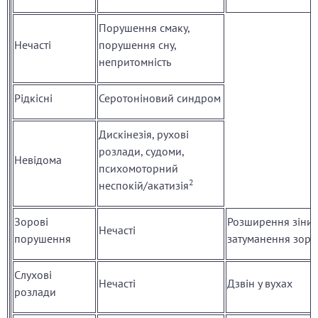
Порушення смаку,
Нечасті
порушення сну,
непритомність
Рідкісні
Серотоніновий синдром
Дискінезія, рухові
розлади, судоми,
Невідома
психомоторний
2
неспокій/акатизія
Зорові
Розширення зіниц
Нечасті
порушення
затуманення зору
Слухові
Нечасті
Дзвін у вухах
розлади