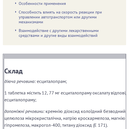
Особенности применения
Способность влиять на скорость реакции при
управлении автотранспортом или другими
механизмами
Взаимодействие с другими лекарственными
средствами и другие виды взаимодействий
Склад
діюча речовина:
есциталопрам;
1 таблетка містить 12, 77 мг есциталопраму оксалату відповід
есциталопраму;
допоміжні речовини:
кремнію діоксид колоїдний безводний, т
целюлоза мікрокристалічна, натрію кроскармелоза, магнію с
гіпромелоза, макрогол-400, титану діоксид (E 171).