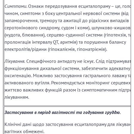
Симптоми
. Ознаки передозування есциталопраму – це, голо
чином, симптоми з боку центральної нервової системи (від
запаморочення, тремору та ажитації до рідкісних випадків
серотонінового синдрому, судом і коми), шлунково-кишково
(нудота, блювання), серцево-судинної системи (гіпотензія, тах
пролонгація інтервалу QT, аритмія) та порушення балансу
електролітів/рідини (гіпокаліємія, гіпонатріємія).
Лікування.
Специфічного антидоту не існує. Слід підтримуват
функціонування дихальної системи, забезпечити адекватну
оксигенацію. Можливо застосування гастрального лаважу та
активованого вугілля. Рекомендується моніторинг серцевих т
життєво важливих функцій разом із симптоматичним підтр
лікуванням.
Застосування в період вагітності та годування груддю.
Клінічні дані щодо застосування есциталопраму для лікуван
вагітних обмежені.