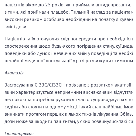
пацієнтів віком до 25 років, які приймали антидепресанти, 
з тими, які приймали плацебо. Пильний нагляд за пацієнтами
високим ризиком особливо необхідний на початку лікування
зміні дози.
Пацієнтів та їх оточуючих слід попередити про необхідність
спостереження щодо будь-якого погіршення стану, суїцидал
поведінки або думок і незвичних змін у поведінці та необхід
негайної медичної консультації у разі розвитку цих симптомів
Акатизія
Застосування СІЗЗС/СІЗЗСН пов’язане з розвитком акатизії – 
який характеризується неприємним виснажливим відчуттям
неспокою та потребою рухатися і часто супроводжується не
сидіти або стояти на одному місці. Такий стан найбільш імов
виникати протягом перших кількох тижнів лікування. Збіль
дози може зашкодити пацієнтам, у яких розвинулись такі си
Гіпонатріємія