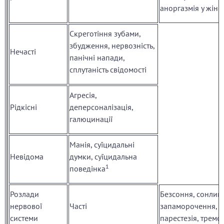
аноргазмія у жіно
Скреготіння зубами,
збудження, нервозність,
Нечасті
панічні напади,
сплутаність свідомості
Агресія,
Рідкісні
деперсоналізація,
галюцинації
Манія, суїцидальні
Невідома
думки, суїцидальна
1
поведінка
Розлади
Безсоння, сонливі
нервової
Часті
запаморочення,
системи
парестезія, тремо