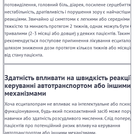
потовиділення, головний біль, діарея, посилене серцебиття,
нестабільність, дратівливість і порушення зору є найчастішим
реакціями. Звичайно ці симптоми є легкими або середніми з
тяжкістю та минають протягом 2 тижнів, однак можуть бути б
тривалими (2-3 місяці або довше) у деяких пацієнтів. Таким 
рекомендується поступове припинення лікування есцитало
шляхом зниження дози протягом кількох тижнів або місяців
від стану пацієнта.
Здатність впливати на швидкість реакції
керуванні автотранспортом або іншими
механізмами
Хоча есциталопрам не впливає на інтелектуальне або психо
функціонування, будь-який психоактивний засіб може пору
навички або здатність розсудливого мислення. Слід поперед
пацієнтів про потенційний ризик впливу на керування
автотранспортом або іншими механізмами.