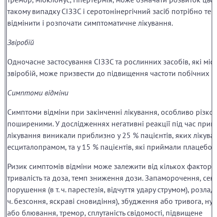
такому випадку СІЗЗС і серотонінергічний засіб потрібно те
відмінити і розпочати симптоматичне лікування.
Звіробій
Одночасне застосування СІЗЗС та рослинних засобів, які міст
звіробій, може призвести до підвищення частоти побічних р
Симптоми відміни
Симптоми відміни при закінченні лікування, особливо різком
поширеними. У дослідженнях негативні реакції під час при
лікування виникали приблизно у 25 % пацієнтів, яких лікува
есциталопрамом, та у 15 % пацієнтів, які приймали плацебо.
Ризик симптомів відміни може залежити від кількох факторів, в
тривалість та доза, темп зниження дози. Запаморочення, сен
порушення (в т. ч. парестезія, відчуття удару струмом), розлади 
ч. безсоння, яскраві сновидіння), збудження або тривога, нуд
або блювання, тремор, сплутаність свідомості, підвищене