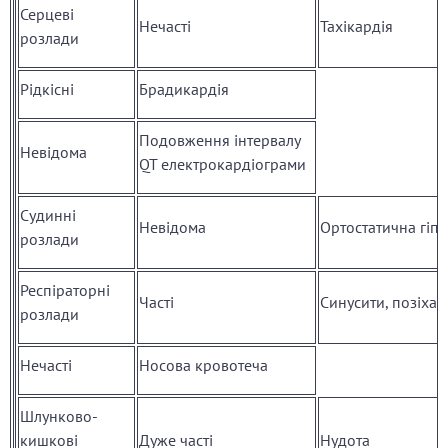
Серцеві
Нечасті
Тахікардія
розлади
Рідкісні
Брадикардія
Подовження інтервалу
Невідома
QT електрокардіограми
Судинні
Невідома
Ортостатична гіпо
розлади
Респіраторні
Часті
Синусити, позіхан
розлади
Нечасті
Носова кровотеча
Шлунково-
кишкові
Дуже часті
Нудота