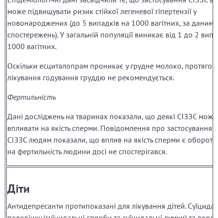
може підвищувати ризик стійкої легеневої гіпертензії у
новонароджених (до 5 випадків на 1000 вагітних, за даними
спостережень). У загальній популяції виникає від 1 до 2 випа
1000 вагітних.
Оскільки есциталопрам проникає у грудне молоко, протягом
лікування годування груддю не рекомендується.
Фертильність
Дані досліджень на тваринах показали, що деякі СІЗЗС можу
впливати на якість сперми. Повідомлення про застосування 
СІЗЗС людям показали, що вплив на якість сперми є оборотн
на фертильність людини досі не спостерігався.
Діти
Антидепресанти протипоказані для лікування дітей. Суїцида
поведінку (суїцидальні спроби та суїцидальні думки) та ворож