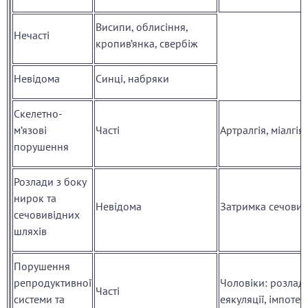
Висипи, облисіння,
Нечасті
кропив’янка, свербіж
Невідома
Синці, набряки
Скелетно-
м’язові
Часті
Артралгія, міалгія
порушення
Розлади з боку
нирок та
Невідома
Затримка сечови
сечовивідних
шляхів
Порушення
репродуктивної
Чоловіки: розлад
Часті
системи та
еякуляції, імпотен