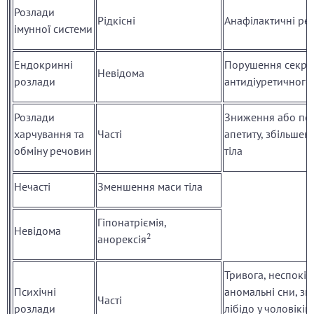
Розлади
Рідкісні
Анафілактичні реа
імунної системи
Ендокринні
Порушення секрец
Невідома
розлади
антидіуретичного
Розлади
Зниження або по
харчування та
Часті
апетиту, збільшен
обміну речовин
тіла
Нечасті
Зменшення маси тіла
Гіпонатріємія,
Невідома
2
анорексія
Тривога, неспокій
Психічні
аномальні сни, з
Часті
розлади
лібідо у чоловіків 