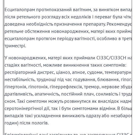
Есциталопрам протипоказаний вагітним, за винятком випадк
після ретельного розгляду всіх недоліків і переваг була чітко
доведена необхідність призначення препарату. Рекомендуєт
ретельне обстеження новонароджених, матері яких прийма
есциталопрам протягом періоду вагітності, особливо в треть
триместрі.
У новонароджених, матері яких приймали СІЗЗС/СІЗЗСН на п
стадіях вагітності, можливе виникнення таких симптомів:
респіраторний дистрес, ціаноз, апное, судоми, температурна
нестабільність, труднощі під час годування, блювання, гіпоглі
гіпертонія, гіпотонія, гіперрефлексія, тремор, нервове збудж
дратівливість, апатичність, постійний плач, сонливість і трудн
сном. Такі симптоми можуть розвинутися як внаслідок надмір
серотонінергічної дії, так і бути симптомами відміни. В більшо
випадків такі ускладнення виникають одразу або незабаром 
годин) після пологів.
Епідеміологічні дані засвідчили те, що застосування СІЗЗС ва