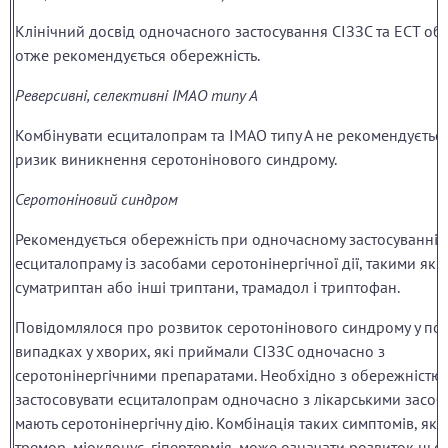
Клінічний досвід одночасного застосування СІЗЗС та ЕСТ о
отже рекомендується обережність.
Реверсивні, селективні ІМАО типу А
Комбінувати есциталопрам та ІМАО типу А не рекомендуєтьс
ризик виникнення серотонінового синдрому.
Серотоніновий синдром
Рекомендується обережність при одночасному застосуванні
есциталопраму із засобами серотонінергічної дії, такими як
суматриптан або інші триптани, трамадол і триптофан.
Повідомлялося про розвиток серотонінового синдрому у п
випадках у хворих, які приймали СІЗЗС одночасно з
серотонінергічними препаратами. Необхідно з обережністю
застосовувати есциталопрам одночасно з лікарськими засоб
мають серотонінергічну дію. Комбінація таких симптомів, як 
тремор, міоклонус, гіпертермія, може означати розвиток цьог