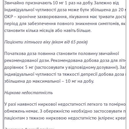
Звичайно призначають 10 мг 1 раз на добу. Залежно від
індивідуальної чутливості доза може бути збільшена до 20 мг
ОКР – хронічне захворювання, лікування має тривати достат
період для забезпечення повного зникнення симптомів, як
становити кілька місяців або навіть більше.
Пацієнти літнього віку (віком від 65 років)
Початкова доза повинна становити половину звичайної
рекомендованої дози. Рекомендована добова доза для літні
дорівнює 5 мг (застосовувати у відповідному дозуванні). Зал
індивідуальної чутливості та тяжкості депресії добова доза 
збільшена до максимальної – 10 мг на добу.
Ниркова недостатність
У разі наявності ниркової недостатності легкого та помірног
обмежень немає. З обережністю необхідно застосовувати пр
пацієнтам з тяжкою нирковою недостатністю (кліренс креати