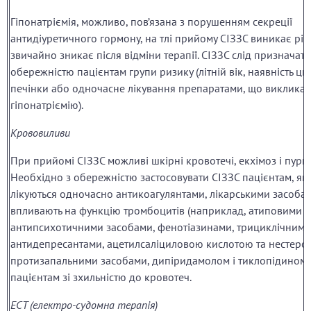
Гіпонатріємія, можливо, пов’язана з порушенням секреції
антидіуретичного гормону, на тлі прийому СІЗЗС виникає рід
звичайно зникає після відміни терапії. СІЗЗС слід призначати
обережністю пацієнтам групи ризику (літній вік, наявність ци
печінки або одночасне лікування препаратами, що виклика
гіпонатріємію).
Крововиливи
При прийомі СІЗЗС можливі шкірні кровотечі, екхімоз і пурпу
Необхідно з обережністю застосовувати СІЗЗС пацієнтам, які
лікуються одночасно антикоагулянтами, лікарськими засоба
впливають на функцію тромбоцитів (наприклад, атиповими
антипсихотичними засобами, фенотіазинами, трициклічними
антидепресантами, ацетилсаліциловою кислотою та нестеро
протизапальними засобами, дипіридамолом і тиклопідином),
пацієнтам зі зхильністю до кровотеч.
ЕСТ (електро-судомна терапія)