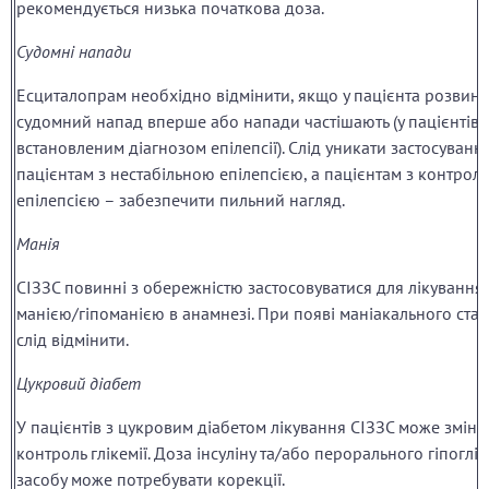
рекомендується низька початкова доза.
Судомні напади
Есциталопрам необхідно відмінити, якщо у пацієнта розвину
судомний напад вперше або напади частішають (у пацієнтів і
встановленим діагнозом епілепсії). Слід уникати застосуванн
пацієнтам з нестабільною епілепсією, а пацієнтам з контро
епілепсією – забезпечити пильний нагляд.
Манія
СІЗЗС повинні з обережністю застосовуватися для лікування
манією/гіпоманією в анамнезі. При появі маніакального стан
слід відмінити.
Цукровий діабет
У пацієнтів з цукровим діабетом лікування СІЗЗС може змін
контроль глікемії. Доза інсуліну та/або перорального гіпоглі
засобу може потребувати корекції.