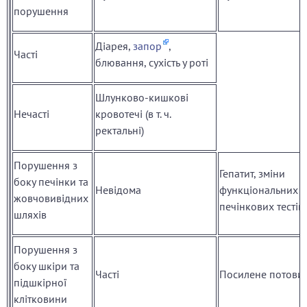
порушення
Діарея,
запор
,
Часті
блювання, сухість у роті
Шлунково-кишкові
Нечасті
кровотечі (в т. ч.
ректальні)
Порушення з
Гепатит, зміни
боку печінки та
Невідома
функціональних
жовчовивідних
печінкових тестів
шляхів
Порушення з
боку шкіри та
Часті
Посилене потови
підшкірної
клітковини