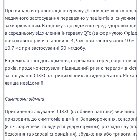
Про випадки пролонгації інтервалу QT повідомлялося під ча
медичного застосування переважно у пацієнтів з існуючим 
захворюванням. В одному з досліджень серед здорових доб
в середньому відхилення інтервалу QTc (за формулою Фрідері
початкового рівня становило 4,3 мс при застосуванні 10 мг н
10,7 мс при застосуванні 30 мг/добу.
Епідеміологічні дослідження, переважно серед пацієнтів вік
років, продемонстрували підвищений ризик переломів кісто
застосуванні СІЗЗС та трициклічних антидепресантів. Механі
явища невідомий.
Симптоми відміни
Припинення лікування СІЗЗС (особливо раптове) звичайно
призводить до симптомів відміни. Запаморочення, сенсорні
(в т. ч. парестезія та відчуття удару струмом), розлади сну (в т. ч
безсоння та яскраві сновидіння), збудження або тривога, нуд