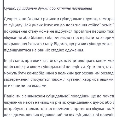
Суїцид, суїцидальні думки або клінічне погіршення
Депресія пов’язана з ризиком суїцидальних думок, самотра
та суїциду. Цей ризик існує аж до досягнення стійкої ремісії. 
покращення стану може не відбутися протягом перших тижн
лікування або більше, слід ретельно спостерігати за хворими
покращення їхнього стану. Відомо, що ризик суїциду може
підвищуватися на ранніх стадіях одужання.
Інші стани, при яких застосовують есциталопрам, також можу
пов’язані з ризиком суїцидальної поведінки. Крім того, такі с
можуть бути коморбідними з великим депресивним розладом
застереження стосуються також лікування хворих з іншими
психічними розладами.
Пацієнти з анамнезом суїцидальної поведінки ще до початку
лікування мають найвищий ризик суїцидальних думок або сп
потребують пильного спостереження протягом лікування. Ме
досліджень виявив підвищений ризик суїцидальної поведінк