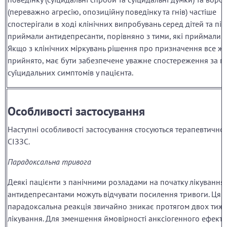
(переважно агресію, опозиційну поведінку та гнів) частіше
спостерігали в ході клінічних випробувань серед дітей та підл
приймали антидепресанти, порівняно з тими, які приймали 
Якщо з клінічних міркувань рішення про призначення все ж 
прийнято, має бути забезпечене уважне спостереження за 
суїцидальних симптомів у пацієнта.
Особливості застосування
Наступні особливості застосування стосуються терапевтичног
СІЗЗС.
Парадоксальна тривога
Деякі пацієнти з панічними розладами на початку лікування
антидепресантами можуть відчувати посилення тривоги. Ця
парадоксальна реакція звичайно зникає протягом двох тижн
лікування. Для зменшення ймовірності анксіогенного ефекту