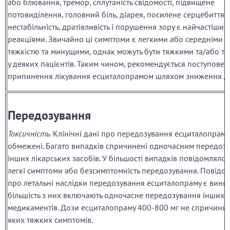
або блювання, тремор, сплутаність свідомості, підвищене
потовиділення, головний біль, діарея, посилене серцебиття,
нестабільність, дратівливість і порушення зору є найчастішим
реакціями. Звичайно ці симптоми є легкими або середніми з
тяжкістю та минущими, однак можуть бути тяжкими та/або т
у деяких пацієнтів. Таким чином, рекомендується поступове
припинення лікування есциталопрамом шляхом зниження д
Передозування
Токсичність.
Клінічні дані про передозування есциталопраму
обмежені. Багато випадків спричинені одночасним передоз
інших лікарських засобів. У більшості випадків повідомляло
легкі симптоми або безсимптомність передозування. Повідо
про летальні наслідки передозування есциталопраму є виня
більшість з них включають одночасне передозування інших
медикаментів. Дози есциталопраму 400-800 мг не спричинял
яких тяжких симптомів.