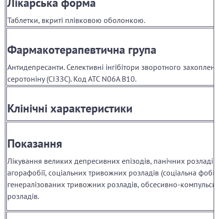
Лікарська форма
Таблетки, вкриті плівковою оболонкою.
Фармакотерапевтична група
Антидепресанти. Селективні інгібітори зворотного захоплен
серотоніну (СІЗЗС). Код АТС N06A B10.
Клінічні характеристики
Показання
Лікування великих депресивних епізодів, панічних розладів 
агорафобії, соціальних тривожних розладів (соціальна фобія)
генералізованих тривожних розладів, обсесивно-компульси
розладів.