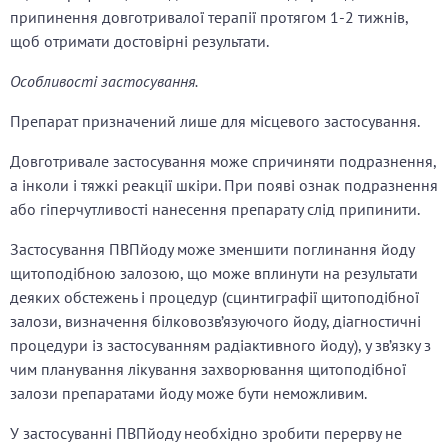
припинення довготривалої терапії протягом 1-2 тижнів,
щоб отримати достовірні результати.
Особливості застосування.
Препарат призначений лише для місцевого застосування.
Довготривале застосування може спричиняти подразнення,
а інколи і тяжкі реакції шкіри. При появі ознак подразнення
або гіперчутливості нанесення препарату слід припинити.
Застосування ПВПйоду може зменшити поглинання йоду
щитоподібною залозою, що може вплинути на результати
деяких обстежень і процедур (сцинтиграфії щитоподібної
залози, визначення білковозв’язуючого йоду, діагностичні
процедури із застосуванням радіактивного йоду), у зв’язку з
чим планування лікування захворювання щитоподібної
залози препаратами йоду може бути неможливим.
У застосуванні ПВПйоду необхідно зробити перерву не