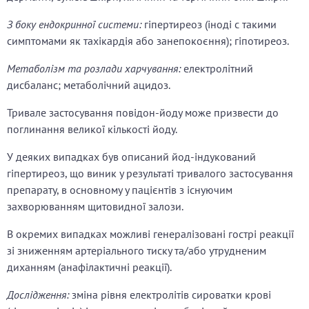
З боку ендокринної системи:
гіпертиреоз (іноді с такими
симптомами як тахікардія або занепокоєння); гіпотиреоз.
Метаболізм та розлади харчування:
електролітний
дисбаланс; метаболічний ацидоз.
Тривале застосування повідон-йоду може призвести до
поглинання великої кількості йоду.
У деяких випадках був описаний йод-індукований
гіпертиреоз, що виник у результаті тривалого застосування
препарату, в основному у пацієнтів з існуючим
захворюванням щитовидної залози.
В окремих випадках можливі генералізовані гострі реакції
зі зниженням артеріального тиску та/або утрудненим
диханням (анафілактичні реакції).
Дослідження:
зміна рівня електролітів сироватки крові