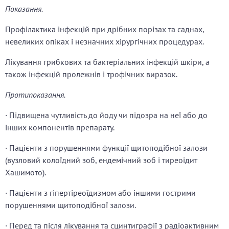
Показання.
Профілактика інфекцій при дрібних порізах та саднах,
невеликих опіках і незначних хірургічних процедурах.
Лікування грибкових та бактеріальних інфекцій шкіри, а
також інфекцій пролежнів і трофічних виразок.
Протипоказання.
· Підвищена чутливість до йоду чи підозра на неї або до
інших компонентів препарату.
· Пацієнти з порушеннями функції щитоподібної залози
(вузловий колоїдний зоб, ендемічний зоб і тиреоідит
Хашимото).
· Пацієнти з гіпертіреоїдизмом або іншими гострими
порушеннями щитоподібної залози.
· Перед та після лікування та сцинтиграфії з радіоактивним