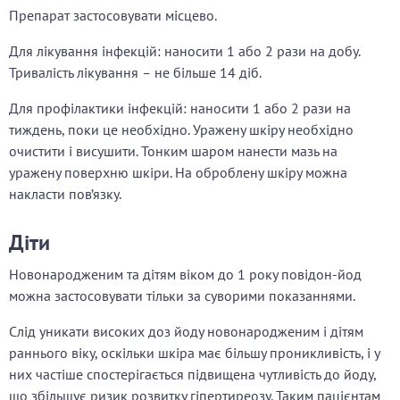
Препарат застосовувати місцево.
Для лікування інфекцій: наносити 1 або 2 рази на добу.
Тривалість лікування
–
не більше 14 діб.
Для профілактики інфекцій: наносити 1 або 2 рази на
тиждень, поки це необхідно. Уражену шкіру необхідно
очистити і висушити. Тонким шаром нанести мазь на
уражену поверхню шкіри. На оброблену шкіру можна
накласти пов’язку.
Діти
Новонародженим та дітям віком до 1 року повідон-йод
можна застосовувати тільки за суворими показаннями.
Слід уникати високих доз йоду новонародженим і дітям
раннього віку, оскільки шкіра має більшу проникливість, і у
них частіше спостерігається підвищена чутливість до йоду,
що збільшує ризик розвитку гіпертиреозу. Таким пацієнтам