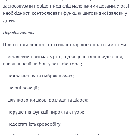
застосовувати повідон-йод слід маленькими дозами. У разі
необхідності контролювати функцію щитовидної залози у
дітей.
Передозування.
При гострій йодній інтоксикації характерні такі симптоми:
–
металевий присмак у роті, підвищене слиновиділення,
відчуття печії чи біль у роті або горлі;
–
подразнення та набряк в очах;
–
шкірні реакції;
–
шлунково-кишкові розлади та діарея;
–
порушення функції нирок та анурія;
–
недостатність кровообігу;