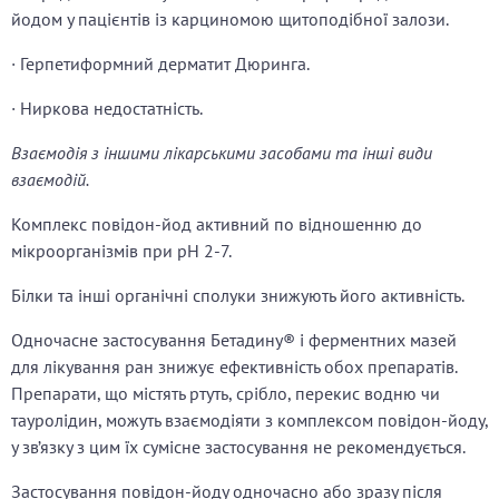
йодом у пацієнтів із карциномою щитоподібної залози.
· Герпетиформний дерматит Дюринга.
· Ниркова недостатність.
Взаємодія з іншими лікарськими засобами та інші види
взаємодій.
Комплекс повідон-йод активний по відношенню до
мікроорганізмів при рН 2-7.
Білки та інші органічні сполуки знижують його активність.
Одночасне застосування Бетадину® і ферментних мазей
для лікування ран знижує ефективність обох препаратів.
Препарати, що містять ртуть, срібло, перекис водню чи
тауролідин, можуть взаємодіяти з комплексом повідон-йоду,
у зв’язку з цим їх сумісне застосування не рекомендується.
Застосування повідон-йоду одночасно або зразу після