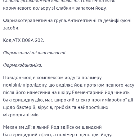
Основні фізико-хімічні властивості:
гомогенна мазь
коричневого кольору зі слабким запахом йоду.
Фармакотерапевтична група. Антисептичні та дезінфікуючі
засоби.
Код АТХ D08A G02.
Фармакологічні властивості.
Фармакодинаміка.
Повідон-йод є комплексом йоду та полімеру
полівінілпіролідону, що виділяє йод протягом певного часу
після його нанесення на шкіру. Елементарний йод чинить
бактерицидну дію, має широкий спектр протимікробної дії
щодо бактерій, вірусів, грибків та найпростіших
мікроорганізмів.
Механізм дії: вільний йод здійснює швидкий
бактерицидний ефект, а полімер є депо для йоду.