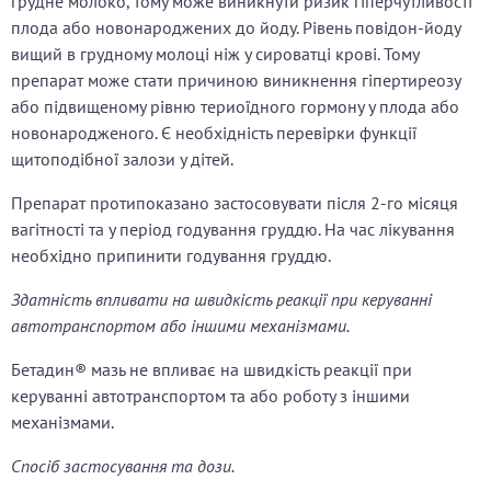
грудне молоко, тому може виникнути ризик гіперчутливості
плода або новонароджених до йоду. Рівень повідон-йоду
вищий в грудному молоці ніж у сироватці крові. Тому
препарат може стати причиною виникнення гіпертиреозу
або підвищеному рівню териоїдного гормону у плода або
новонародженого. Є необхідність перевірки функції
щитоподібної залози у дітей.
Препарат протипоказано застосовувати після 2-го місяця
вагітності та у період годування груддю. На час лікування
необхідно припинити годування груддю.
Здатність впливати на швидкість реакції при керуванні
автотранспортом або іншими механізмами.
Бетадин® мазь не впливає на швидкість реакції при
керуванні автотранспортом та або роботу з іншими
механізмами.
Спосіб застосування та дози.