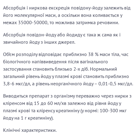
Абсорбція і ниркова екскреція повідону-йоду залежить від
його молекулярної маси, а оскільки вона коливається у
межах 35000-50000, то можлива затримка речовини.
Абсорбція повідон-йоду або йодиду є така ж сама як і
звичайного йоду з інших джерел.
Об’єм розподілу відповідає приблизно 38 % маси тіла, час
біологічного напіввиведення після вагінального
застосування становить близько 2-х діб. Нормальний
загальний рівень йоду у плазмі крові становить приблизно
3,8-6 мкг/дл, а рівень неорганічного йоду – 0,01-0,5 мкг/дл.
Виводиться препарат з організму переважно через нирки з
кліренсом від 15 до 60 мл/хв залежно від рівня йоду у
плазмі крові та кліренсу креатиніну (у нормі: 100-300 мкг
йоду на 1 г креатиніну).
Клінічні характеристики.