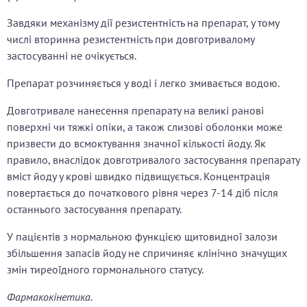
Завдяки механізму дії резистентність на препарат, у тому
числі вторинна резистентність при довготривалому
застосуванні не очікується.
Препарат розчиняється у воді і легко змивається водою.
Довготривале нанесення препарату на великі ранові
поверхні чи тяжкі опіки, а також слизові оболонки може
призвести до всмоктування значної кількості йоду. Як
правило, внаслідок довготривалого застосування препарату
вміст йоду у крові швидко підвищується. Концентрація
повертається до початкового рівня через 7-14 діб після
останнього застосування препарату.
У пацієнтів з нормальною функцією щитовидної залози
збільшення запасів йоду не спричиняє клінічно значущих
змін тиреоїдного гормонального статусу.
Фармакокінетика.