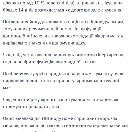
ділянка понад 10 % поверхні тіла); а тривалість лікування
більше 14 днів розглядається як довготривале лікування.
Поглинання йоду для кожного пацієнта є індивідуальним,
тому точних рекомендацій немає. Тести функції
щитоподібної залози а також рекомендації лікарів мають
вирішальне значення у даному випадку.
Якщо під час лікування виникнуть симптоми гіпертиреозу,
слід перевірити функцію щитовидної залози.
Особливу увагу треба приділяти пацієнтам з уже існуючою
нирковою недостатністю при регулярному застосуванні
мазі.
Слід уникати регулярного застосування мазі хворим, які
отримують препарати літію.
Окислювальна дія ПВПйоду може спричинити корозію
металів, тоді як пластмасові і синтетичні матеріали зазвичай