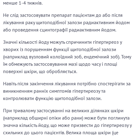
менше 1-4 тижнів.
Не слід застосовувати препарат пацієнтам до або після
лікування раку щитоподібної залози радиактивним йодом
або проведення сцинтографії радиактивним йодом.
Значні кількості йоду можуть спричинити гіпертиреоз у
хворих із порушенням функції щитоподібної залози
(наприклад вузловий колоїдний зоб, ендемічний зоб). Тому
їм обмежують застосовування мазі щодо часу і площі
поверхні шкіри, що обробляється.
Навіть після закінчення лікування потрібно спостерігати за
виникненням ранніх симптомів гіпертиреозу та
контролювати функцію щитоподібної залози.
При тривалому застосуванні на великих ділянках шкіри
(наприклад обширні опіки або рани) може бути поглинута
значна кількість йоду, що може призвести до гіпертиреозу у
схильних до цього пацієнтів. Велика площа шкіри (це