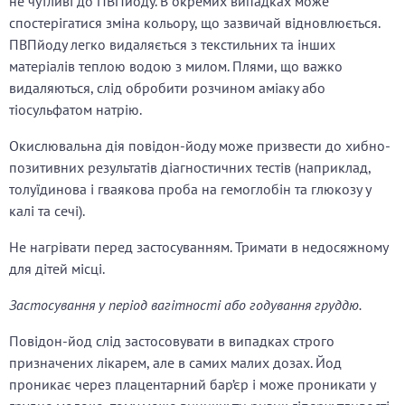
не чутливі до ПВПйоду. В окремих випадках може
спостерігатися зміна кольору, що зазвичай відновлюється.
ПВПйоду легко видаляється з текстильних та інших
матеріалів теплою водою з милом. Плями, що важко
видаляються, слід обробити розчином аміаку або
тіосульфатом натрію.
Окислювальна дія повідон-йоду може призвести до хибно-
позитивних результатів діагностичних тестів (наприклад,
толуїдинова і гваякова проба на гемоглобін та глюкозу у
калі та сечі).
Не нагрівати перед застосуванням. Тримати в недосяжному
для дітей місці.
Застосування у період вагітності або годування груддю.
Повідон-йод слід застосовувати в випадках строго
призначених лікарем, але в самих малих дозах. Йод
проникає через плацентарний бар’єр і може проникати у