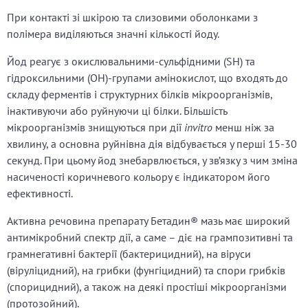
При контакті зі шкірою та слизовими оболонками з
полімера виділяються значні кількості йоду.
Йод реагує з окислювальними-сульфідними (SH) та
гідроксильними (ОН)-групами амінокислот, що входять до
складу ферментів і структурних білків мікроорганізмів,
інактивуючи або руйнуючи ці білки. Більшість
мікроорганізмів знищуються при дії
invitro
менш ніж за
хвилину, а основна руйнівна дія відбувається у перші 15-30
секунд. При цьому йод знебарвлюється, у зв’язку з чим зміна
насиченості коричневого кольору є індикатором його
ефективності.
Активна речовина препарату Бетадин® мазь має широкий
антимікробний спектр дії, а саме – діє на грампозитивні та
грамнегативні бактерії (бактерицидний), на віруси
(віруліцидний), на грибки (фунгіцидний) та спори грибків
(спорицидний), а також на деякі простіші мікроорганізми
(протозойний).