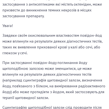
застосування з антисептиками які містять октенідин, може
призвести до виникнення темних некрозів в місцях
застосування препарату.
Увага!
Завдяки своїм окислювальним властивостям повідон-йод
може вплинути на результати деяких діагностичних тестів,
таких як виявлення прихованої крові у калі або сечі, або
глюкози у сечі.
При застосуванні повідон-йоду поглинання йоду
щитоподібною залозою може зменшитися, це може
вплинути на результати деяких діагностичних тестів
(наприклад сцинтиграфія щитовидної залози, визначення
йоду, пов’язаного з білком, на вимірювання радіоактивного
йоду) або може протидіяти з йодом, який застосовують для
терапії щитовидної залози.
Сцинтиграфію щитоподібної залози слід проводити після