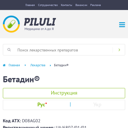
Главная
Сотрудничество
Контакты
Вакансии
Реклама
Главная
Лекарства
Бетадин®
Бетадин®
Инструкция
Рус
*
Укр
Код ATХ:
D08AG02
Регистрационный номер:
UA/6807/01/01