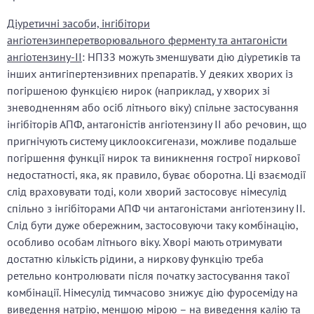
Діуретичні засоби, інгібітори
ангіотензинперетворювального ферменту та антагоністи
ангіотензину-ІІ
: НПЗЗ можуть зменшувати дію діуретиків та
інших антигіпертензивних препаратів. У деяких хворих із
погіршеною функцією нирок (наприклад, у хворих зі
зневодненням або осіб літнього віку) спільне застосування
інгібіторів АПФ, антагоністів ангіотензину ІІ або речовин, що
пригнічують систему циклооксигенази, можливе подальше
погіршення функції нирок та виникнення гострої ниркової
недостатності, яка, як правило, буває оборотна. Ці взаємодії
слід враховувати тоді, коли хворий застосовує німесулід
спільно з інгібіторами АПФ чи антагоністами ангіотензину ІІ.
Слід бути дуже обережним, застосовуючи таку комбінацію,
особливо особам літнього віку. Хворі мають отримувати
достатню кількість рідини, а ниркову функцію треба
ретельно контролювати після початку застосування такої
комбінації. Німесулід тимчасово знижує дію фуросеміду на
виведення натрію, меншою мірою – на виведення калію та