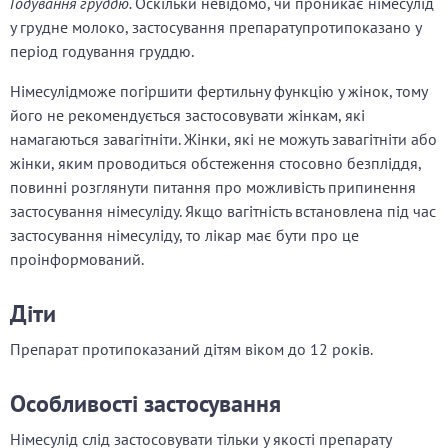
Годування груддю.
Оскільки невідомо, чи проникає німесулід
у грудне молоко, застосування препарату
протипоказано у
період годування груддю.
Німесулід
може погіршити фертильну функцію у жінок, тому
його не рекомендується застосовувати жінкам, які
намагаються завагітніти. Жінки, які не можуть завагітніти або
жінки, яким проводиться обстеження стосовно безпліддя,
повинні розглянути питання про можливість припинення
застосування німесуліду. Якщо вагітність встановлена під час
застосування німесуліду, то лікар має бути про це
проінформований.
Діти
Препарат протипоказаний дітям віком до 12 років.
Особливості застосування
Німесулід слід застосовувати тільки у якості препарату