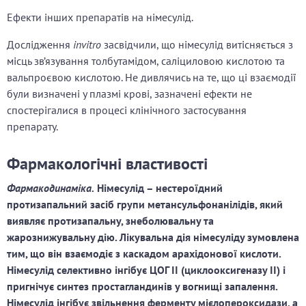
Ефекти інших препаратів на німесулід.
Дослідження
invitro
засвідчили, що німесулід витісняється з
місць зв’язування толбутамідом, саліциловою кислотою та
вальпроєвою кислотою. Не дивлячись на те, що ці взаємодії
були визначені у плазмі крові, зазначені ефекти не
спостерігалися в процесі клінічного застосування
препарату.
Фармакологічні властивості
Фармакодинаміка.
Німесулід – нестероїдний
протизапальний засіб групи метансульфонанілідів, який
виявляє протизапальну, знеболювальну та
жарознижувальну дію. Лікувальна дія німесуліду зумовлена
тим, що він взаємодіє з каскадом арахідонової кислоти.
Німесулід селективно інгібує ЦОГ II (циклооксигеназу II) і
пригнічує синтез простагландинів у вогнищі запалення.
Німесулід інгібує звільнення ферменту мієлопероксидази, а