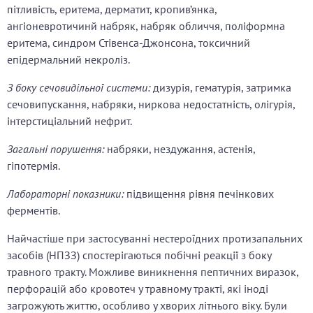
пітливість, еритема, дерматит, кропив’янка,
ангіоневротичинй набряк, набряк обличчя, поліформна
еритема, синдром Стівенса-Джонсона, токсичний
епідермальний некроліз.
З боку сечовидільної системи:
дизурія, гематурія, затримка
сечовипускання, набряки, ниркова недостатність, олігурія,
інтерстиціальний нефрит.
Загальні порушення:
набряки, нездужання, астенія,
гіпотермія.
Лабораторні показники:
підвищення рівня печінкових
ферментів.
Найчастіше при застосуванні нестероїдних протизапальних
засобів (НПЗЗ) спостерігаються побічні реакції з боку
травного тракту. Можливе виникнення пептичних виразок,
перфорацій або кровотеч у травному тракті, які іноді
загрожують життю, особливо у хворих літнього віку. Були