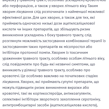
або перфорацією, а також у хворих літнього віку. Таким
хворим лікування слід розпочинати з найменшої можливої
ефективної дози. Для цих хворих, а також для тих, які
приймають одночасно низькі дози ацетилсаліцилової
кислоти чи інших препаратів, що збільшують ризик
виникнення ускладнень з боку травного тракту, слід
розглянути можливість застосування комбінованої терапії із
застосуванням таких препаратів як місопростол або
інгібітори протонної помпи. Хворим із токсичним
ураженням травного тракту, особливо особам літнього віку,
слід повідомляти про будь-які незвичні симптоми, що
виникають у ділянці травного тракту, особливо про
кровотечі. Це особливо важливо на початкових стадіях
лікування. Хворих, які приймають супутні препарати, що
можуть підвищити ризик виникнення виразки або
кровотечі, такі як кортикостероїди, антикоагулянти,
селективні інгібітори зворотного захоплення серотоніну,
антитромбоцитарні засоби (ацетилсаліцилова кислота),