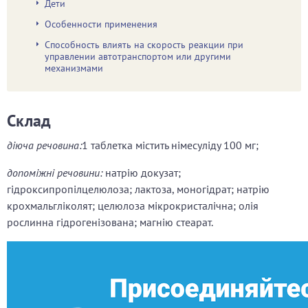
Дети
Особенности применения
Способность влиять на скорость реакции при
управлении автотранспортом или другими
механизмами
Склад
діюча речовина:
1 таблетка містить німесуліду 100 мг;
допоміжні речовини:
натрію докузат;
гідроксипропілцелюлоза; лактоза, моногідрат; натрію
крохмальгліколят; целюлоза мікрокристалічна; олія
рослинна гідрогенізована; магнію стеарат.