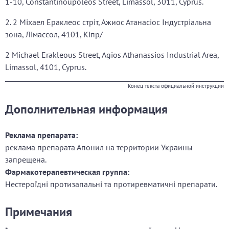
1-10, Constantinoupoleos Street, Limassol, 3011, Cyprus.
2. 2 Міхаел Ераклеос стріт, Ажиос Атанасіос Індустріальна
зона, Лімассол, 4101, Кіпр/
2 Michael Erakleous Street, Agios Athanassios Industrial Area,
Limassol, 4101, Cyprus.
Конец текста официальной инструкции
Дополнительная информация
Реклама препарата:
реклама препарата Апонил на территории Украины
запрещена.
Фармакотерапевтическая группа:
Нестероїдні протизапальні та протиревматичні препарати.
Примечания