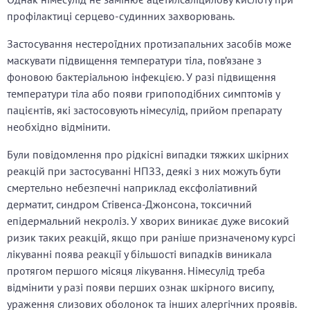
профілактиці серцево-судинних захворювань.
Застосування нестероїдних протизапальних засобів може
маскувати підвищення температури тіла, пов’язане з
фоновою бактеріальною інфекцією. У разі підвищення
температури тіла або появи грипоподібних симптомів у
пацієнтів, які застосовують німесулід, прийом препарату
необхідно відмінити.
Були повідомлення про рідкісні випадки тяжких шкірних
реакцій при застосуванні НПЗЗ, деякі з них можуть бути
смертельно небезпечні наприклад ексфоліативний
дерматит, синдром Стівенса-Джонсона, токсичний
епідермальний некроліз. У хворих виникає дуже високий
ризик таких реакцій, якщо при раніше призначеному курсі
лікуванні поява реакції у більшості випадків виникала
протягом першого місяця лікування. Німесулід треба
відмінити у разі появи перших ознак шкірного висипу,
ураження слизових оболонок та інших алергічних проявів.