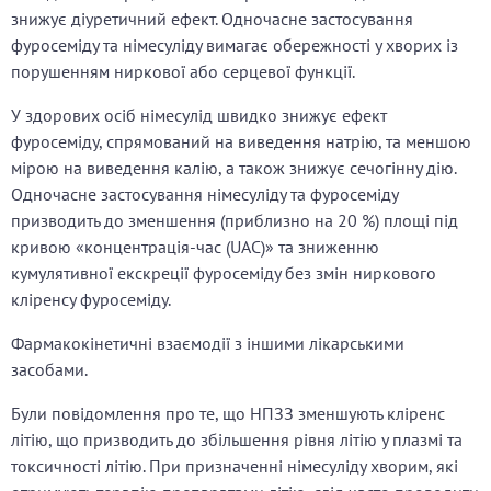
знижує діуретичний ефект. Одночасне застосування
фуросеміду та німесуліду вимагає обережності у хворих із
порушенням ниркової або серцевої функції.
У здорових осіб німесулід швидко знижує ефект
фуросеміду, спрямований на виведення натрію, та меншою
мірою на виведення калію, а також знижує сечогінну дію.
Одночасне застосування німесуліду та фуросеміду
призводить до зменшення (приблизно на 20 %) площі під
кривою «концентрація-час (UAC)» та зниженню
кумулятивної екскреції фуросеміду без змін ниркового
кліренсу фуросеміду.
Фармакокінетичні взаємодії з іншими лікарськими
засобами.
Були повідомлення про те, що НПЗЗ зменшують кліренс
літію, що призводить до збільшення рівня літію у плазмі та
токсичності літію. При призначенні німесуліду хворим, які