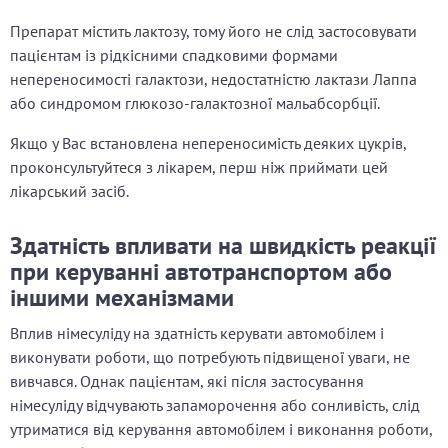
Препарат містить лактозу, тому його не слід застосовувати
пацієнтам із рідкісними спадковими формами
непереносимості галактози, недостатністю лактази Лаппа
або синдромом глюкозо-галактозної мальабсорбції.
Якщо у Вас встановлена непереносимість деяких цукрів,
проконсультуйтеся з лікарем, перш ніж приймати цей
лікарський засіб.
Здатність впливати на швидкість реакції
при керуванні автотранспортом або
іншими механізмами
Вплив німесуліду на здатність керувати автомобілем і
виконувати роботи, що потребують підвищеної уваги, не
вивчався. Однак пацієнтам, які після застосування
німесуліду відчувають запаморочення або сонливість, слід
утриматися від керування автомобілем і виконання роботи,