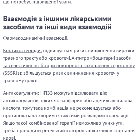
що потребує підвищеної уваги.
Взаємодія з іншими лікарськими
засобами та інші види взаємодій
Фармакодинамічні взаємодії.
Кортикостероїди:
підвищується ризик виникнення виразки
травного тракту або кровотечі.
Антитромбоцитарні засоби
та селективні інгібітори повторного захоплення серотоніну
(SSSRIs):
збільшується ризик виникнення кровотеч у
травному тракті.
Антикоагулянти:
НПЗЗ можуть підсилювати дію
антикоагулянтів, таких як варфарин або ацетилсаліцилова
кислота, тому така комбінація не рекомендується або
протипоказана хворим із тяжкими розладами коагуляції.
Якщо такої комбінованої терапії неможливо уникнути,
треба проводити ретельний контроль показників згортання
крові.