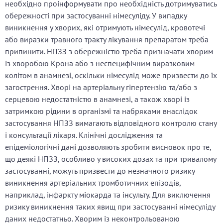
необхідно проінформувати про необхідність дотримуватись
обережності при застосуванні німесуліду. У випадку
виникнення у хворих, які отримують німесулід, кровотечі
або виразки травного тракту лікування препаратом треба
припинити. НПЗЗ з обережністю треба призначати хворим
із хворобою Крона або з неспецифічним виразковим
колітом в анамнезі, оскільки німесулід може призвести до їх
загострення. Хворі на артеріальну гіпертензію та/або з
серцевою недостатністю в анамнезі, а також хворі із
затримкою рідини в організмі та набряками внаслідок
застосування НПЗЗ вимагають відповідного контролю стану
і консультації лікаря. Клінічні дослідження та
епідеміологічні дані дозволяють зробити висновок про те,
що деякі НПЗЗ, особливо у високих дозах та при тривалому
застосуванні, можуть призвести до незначного ризику
виникнення артеріальних тромботичних епізодів,
наприклад, інфаркту міокарда та інсульту. Для виключення
ризику виникнення таких явищ при застосуванні німесуліду
даних недостатньо. Хворим із неконтрольованою