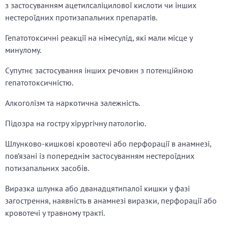
з застосуванням ацетилсаліцилової кислоти чи інших
нестероїдних протизапальних препаратів.
Гепатотоксичні реакції на німесулід, які мали місце у
минулому.
Супутнє застосування інших речовин з потенційною
гепатотоксичністю.
Алкоголізм та наркотична залежність.
Підозра на гостру хірургічну патологію.
Шлунково-кишкові кровотечі або перфорації в анамнезі,
пов’язані із попереднім застосуванням нестероїдних
потизапальних засобів.
Виразка шлунка або дванадцятипалої кишки у фазі
загострення, наявність в анамнезі виразки, перфорації або
кровотечі у травному тракті.