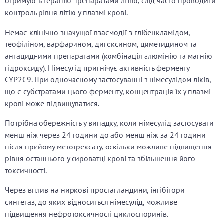
отримують терапію препаратами літію, слід часто проводити
контроль рівня літію у плазмі крові.
Немає клінічно значущої взаємодії з глібенкламідом,
теофіліном, варфарином, дигоксином, циметидином та
антацидними препаратами (комбінація алюмінію та магнію
гідроксиду). Німесулід пригнічує активність ферменту
CYP2С9. При одночасному застосуванні з німесулідом ліків,
що є субстратами цього ферменту, концентрація їх у плазмі
крові може підвищуватися.
Потрібна обережність у випадку, коли німесулід застосувати
менш ніж через 24 години до або менш ніж за 24 години
після прийому метотрексату, оскільки можливе підвищення
рівня останнього у сироватці крові та збільшення його
токсичності.
Через вплив на ниркові простагландини, інгібітори
синтетаз, до яких відноситься німесулід, можливе
підвищення нефротоксичності циклоспоринів.