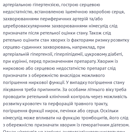
артеріальною гіпертензією, гострою серцевою
недостатністю, встановленою ішемічною хворобою серця,
захворюваннями периферичних артерій та/або
цереброваскулярними захворюваннями німесулід слід
призначати після ретельної оцінки стану. Також слід
ретельно оцінити стан хворих із факторами ризику розвитку
серцево-судинних захворювань, наприклад, при
артеріальній гіпертензії, гіперліпідемії, цукровому діабеті,
при курінні, перед призначенням препарату. Хворим із
нирковою або серцевою недостатністю препарат слід
призначати з обережністю внаслідок можливого
погіршення ниркової функції. У випадку погіршення стану
лікування треба припинити. За особами літнього віку треба
проводити ретельний клінічний контроль через можливість
розвитку кровотеч та перфорацій травного тракту,
погіршення функції нирок, печінки або серця. Оскільки
німесулід може впливати на функцію тромбоцитів, його слід
з обережністю призначати хворим із геморагічним діатезом.
Однак німесулід не замінює ацетилсаліцилову кислоту при