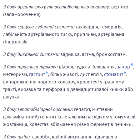
З боку органів слуху та вестибулярного апарату:
вертиго
(запаморочення).
З боку серцево-судинної системи:
тахікардія, геморагія,
лабільність артеріального тиску, припливи, артеріальна
гіпертензія.
З боку дихальної системи:
задишка, астма, бронхоспазм.
З боку травного тракту:
діарея, нудота, блювання,
запор
,
метеоризм,
гастрит
, біль у животі, диспепсія,
стоматит
,
випорожнення чорного кольору, кровотечі у травному
тракті, виразка та перфорація дванадцятипалої кишки або
шлунка.
З боку гепатобіліарної системи:
гепатит, миттєвий
(фульмінантний) гепатит із летальним наслідком у тому числі,
жовтяниця, холестаз, збільшення рівня ферментів печінки.
З боку шкіри:
свербіж, шкірні висипання, підвищена