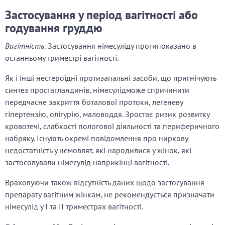
Застосування у період вагітності або
годування груддю
Вагітність.
Застосування німесуліду протипоказано в
останньому триместрі вагітності.
Як і інші нестероїдні протизапальні засоби, що пригнічують
синтез простагландинів, німесулід
може спричинити
передчасне закриття боталової протоки, легеневу
гіпертензію, олігурію, маловоддя. Зростає ризик розвитку
кровотечі, слабкості пологової діяльності та периферичного
набряку. Існують окремі повідомлення про ниркову
недостатність у немовлят, які народилися у жінок, які
застосовували німесулід наприкінці вагітності.
Враховуючи також відсутність даних щодо застосування
препарату вагітним жінкам, не рекомендується призначати
німесулід у І та ІІ триместрах вагітності.