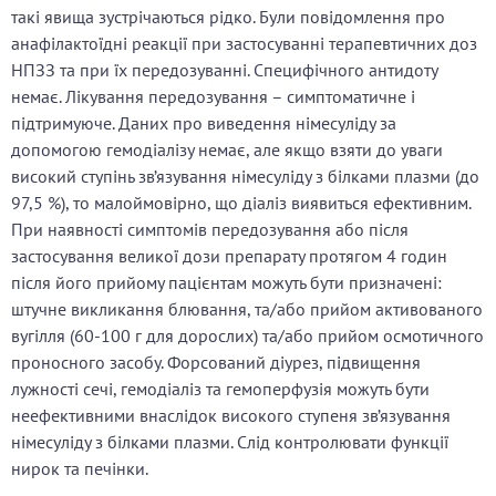
такі явища зустрічаються рідко. Були повідомлення про
анафілактоїдні реакції при застосуванні терапевтичних доз
НПЗЗ та при їх передозуванні. Специфічного антидоту
немає. Лікування передозування – симптоматичне і
підтримуюче. Даних про виведення німесуліду за
допомогою гемодіалізу немає, але якщо взяти до уваги
високий ступінь зв’язування німесуліду з білками плазми (до
97,5 %), то малоймовірно, що діаліз виявиться ефективним.
При наявності симптомів передозування або після
застосування великої дози препарату протягом 4 годин
після його прийому пацієнтам можуть бути призначені:
штучне викликання блювання, та/або прийом активованого
вугілля (60-
100 г для дорослих) та/або прийом осмотичного
проносного засобу. Форсований діурез, підвищення
лужності сечі, гемодіаліз та гемоперфузія можуть бути
неефективними внаслідок високого ступеня зв’язування
німесуліду з білками плазми. Слід контролювати функції
нирок та печінки.