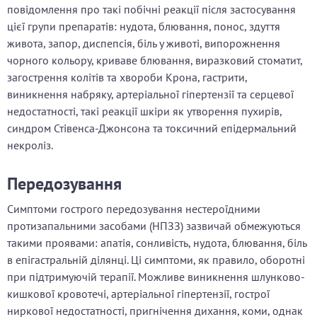
повідомлення про такі побічні реакції після застосування
цієї групи препаратів: нудота, блювання, понос, здуття
живота, запор, диспепсія, біль у животі, випорожнення
чорного кольору, криваве блювання, виразковий стоматит,
загострення колітів та хвороби Крона, гастрити,
виникнення набряку, артеріальної гіпертензії та серцевої
недостатності, такі реакції шкіри як утворення пухирів,
синдром Стівенса-Джонсона та токсичний епідермальний
некроліз.
Передозування
Симптоми гострого передозування нестероїдними
протизапальними засобами (НПЗЗ) зазвичай обмежуються
такими проявами: апатія, сонливість, нудота, блювання, біль
в епігастральній ділянці. Ці симптоми, як правило, оборотні
при підтримуючій терапії. Можливе виникнення шлунково-
кишкової кровотечі, артеріальної гіпертензії, гострої
ниркової недостатності, пригнічення дихання, коми, однак