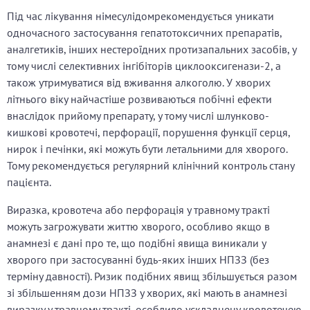
Під час лікування німесулідом
рекомендується уникати
одночасного застосування гепатотоксичних препаратів,
аналгетиків, інших нестероїдних протизапальних засобів, у
тому числі селективних інгібіторів циклооксигенази-2, а
також утримуватися від вживання алкоголю. У хворих
літнього віку найчастіше розвиваються побічні ефекти
внаслідок прийому препарату, у тому числі шлунково-
кишкові кровотечі, перфорації, порушення функції серця,
нирок і печінки, які можуть бути летальними для хворого.
Тому рекомендується регулярний клінічний контроль стану
пацієнта.
Виразка, кровотеча або перфорація у травному тракті
можуть загрожувати життю хворого, особливо якщо в
анамнезі є дані про те, що подібні явища виникали у
хворого при застосуванні будь-яких інших НПЗЗ (без
терміну давності). Ризик подібних явищ збільшується разом
зі збільшенням дози НПЗЗ у хворих, які мають в анамнезі
виразку у травному тракті, особливо ускладнену кровотечею