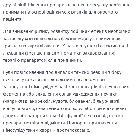
другої лінії. Рішення про призначення німесуліду необхідно
приймати на основі оцінки усіх ризиків для окремого
пацієнта.
Для зниження ризику розвитку побічних ефектів необхідно
застосовувати мінімально ефективну дозу з найменшою
тривалістю курсу лікування. У разі відсутності ефективності
лікування (зменшення симптоматики захворювання)
терапію препаратом слід припинити.
Були повідомлення про випадки тяжких реакцій з боку
печінки, у тому числі з летальним наслідком при
застосуванні німесуліду. У разі зростання рівнів печінкових
ферментів або виявлення ознак ушкодження печінки
(наприклад, анорексія, нудота, блювання, біль у животі,
відчуття втоми, сеча темного кольору) або при відхиленні
даних лабораторних аналізів функції печінки від норми
препарат потрібно відмінити. Повторне призначення
німесуліду таким хворим протипоказане.