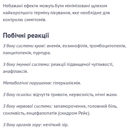
Небажані ефекти можуть бути мінімізовані щляхом
найкоротшого терміну лікування, яке необхідне для
контролю симптомів.
Побічні реакції
З боку системи крові:
анемія, еозинофілія, тромбоцитопенія,
панцитопенія, пурпура.
З боку імунної системи:
реакції підвищеної чутливості,
анафілаксія.
Метаболічні порушення:
гіперкаліємія.
З боку психіки:
відчуття тривоги, нервозність, нічні жахи.
З боку нервової системи:
запаморочення, головний біль,
сонливість, енцефалопатія (синдром Рейє).
З боку органів зору:
нечіткий зір.