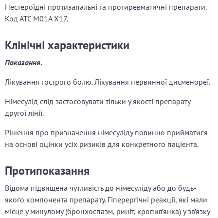
Нестероїдні протизапальні та протиревматичні препарати.
Код АТС М01А Х17.
Клінічні характеристики
Показання
.
Лікування гострого болю. Лікування первинної дисменореї.
Німесулід слід застосовувати тільки у якості препарату
другої лінії.
Рішення про призначення німесуліду повинно прийматися
на основі оцінки усіх ризиків для конкретного пацієнта.
Протипоказання
Відома підвищена чутливість до німесуліду або до будь-
якого компонента препарату. Гіперергічні реакції, які мали
місце у минулому (бронхоспазм, риніт, кропив’янка) у зв’язку