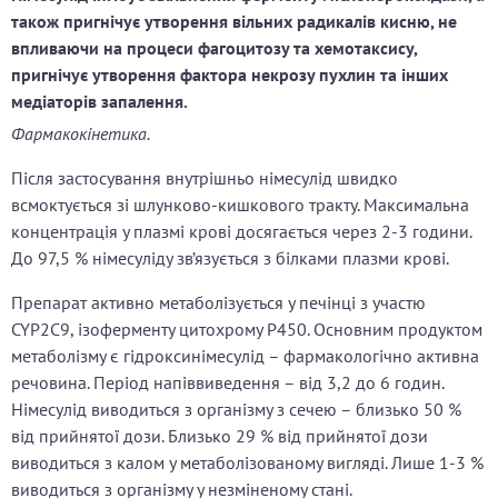
також пригнічує утворення вільних радикалів кисню, не
впливаючи на процеси фагоцитозу та хемотаксису,
пригнічує утворення фактора некрозу пухлин та інших
медіаторів запалення.
Фармакокінетика.
Після застосування внутрішньо німесулід швидко
всмоктується зі шлунково-кишкового тракту. Максимальна
концентрація у плазмі крові досягається через 2-3 години.
До 97,5 % німесуліду зв’язується з білками плазми крові.
Препарат активно метаболізується у печінці з участю
CYP2C9, ізоферменту цитохрому Р450. Основним продуктом
метаболізму є гідроксинімесулід – фармакологічно активна
речовина. Період напіввиведення – від 3,2 до 6 годин.
Німесулід виводиться з організму з сечею – близько 50 %
від прийнятої дози. Близько 29 % від прийнятої дози
виводиться з калом у метаболізованому вигляді. Лише 1-3 %
виводиться з організму у незміненому стані.