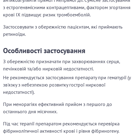
антикоагулянти прямої і непрямої дії. Сумісне застосування
з естрогенвмісними контрацептивами, фактором згортання
крові IX підвищує ризик тромбоемболій.
Застосовувати з обережністю пацієнтам, які приймають
ретиноїди.
Особливості застосування
З обережністю призначати при захворюваннях серця,
печінковій та/або нирковій недостатності.
Не рекомендується застосування препарату при гематурії (у
зв'язку з небезпекою розвитку гострої ниркової
недостатності).
При менорагіях ефективний прийом з першого до
останнього дня місячних.
Під час терапії препаратом рекомендується перевірка
фібринолітичної активності крові і рівня фібриногену.