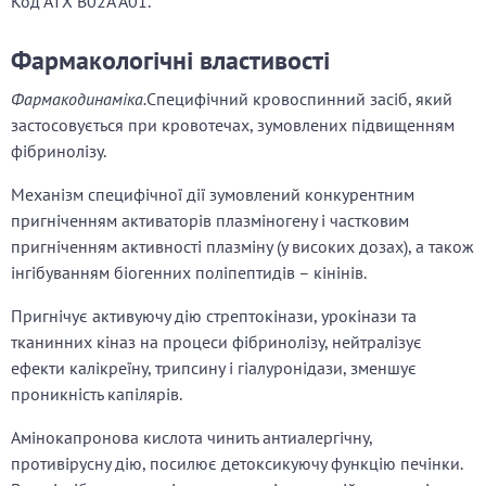
Код АТХ В02А А01.
Фармакологічні властивості
Фармакодинаміка.
Специфічний кровоспинний засіб, який
застосовується при кровотечах, зумовлених підвищенням
фібринолізу.
Механізм специфічної дії зумовлений конкурентним
пригніченням активаторів плазміногену і частковим
пригніченням активності плазміну (у високих дозах), а також
інгібуванням біогенних поліпептидів – кінінів.
Пригнічує активуючу дію стрептокінази, урокінази та
тканинних кіназ на процеси фібринолізу, нейтралізує
ефекти калікреїну, трипсину і гіалуронідази, зменшує
проникність капілярів.
Амінокапронова кислота чинить антиалергічну,
противірусну дію, посилює детоксикуючу функцію печінки.