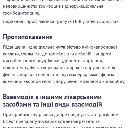
неповноцінністю тромбоцитів (дисфункціональна
тромбоцитопенія).
Лікування і профілактика грипу та ГРВІ у дітей і дорослих.
Протипоказання
Підвищена індивідуальна чутливістьдо амінокапронової
кислоти, схильність до тромбозів та емболій, синдром
дисемінованого внутрішньосудинного згортання,
макрогематурія, захворювання нирок із порушенням їх
функції, ниркова недостатність, гематурія, тяжка форма
ішемічної хвороби серця, порушення мозкового кровообігу.
Взаємодія з іншими лікарськими
засобами та інші види взаємодій
При прийомі внутрішньо добре поєднується з тромбіном.
Ефект препарату послаблюють антиагреганти та