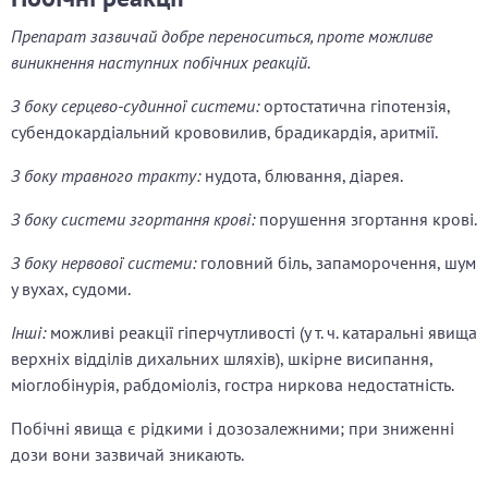
Препарат зазвичай добре переноситься, проте можливе
виникнення наступних побічних реакцій.
З боку серцево-судинної системи:
ортостатична гіпотензія,
субендокардіальний крововилив, брадикардія, аритмії.
З боку травного тракту:
нудота, блювання, діарея.
З боку системи згортання крові:
порушення згортання крові.
З боку нервової системи:
головний біль, запаморочення, шум
у вухах, судоми.
Інші:
можливі реакції гіперчутливості (у т. ч. катаральні явища
верхніх відділів дихальних шляхів), шкірне висипання,
міоглобінурія, рабдоміоліз, гостра ниркова недостатність.
Побічні явища є рідкими і дозозалежними; при зниженні
дози вони зазвичай зникають.