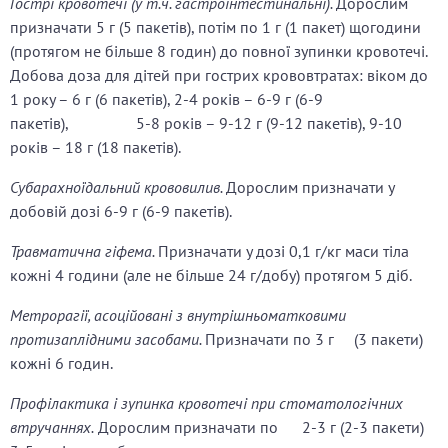
Гострі кровотечі (у т.ч. гастроінтестинальні).
Дорослим
призначати 5 г (5 пакетів), потім по 1 г (1 пакет) щогодини
(протягом не більше 8 годин) до повної зупинки кровотечі.
Добова доза для дітей при гострих крововтратах: віком до
1 року – 6 г (6 пакетів), 2-4 років – 6-9 г (6-9
пакетів), 5-8 років – 9-12 г (9-12 пакетів), 9-10
років – 18 г (18 пакетів).
Субарахноїдальний крововилив.
Дорослим призначати у
добовій дозі 6-9 г (6-9 пакетів).
Травматична гіфема.
Призначати у дозі 0,1 г/кг маси тіла
кожні 4 години (але не більше 24 г/добу) протягом 5 діб.
Метрорагії, асоційовані з внутрішньоматковими
протизаплідними засобами.
Призначати по 3 г (3 пакети)
кожні 6 годин.
Профілактика і зупинка кровотечі при стоматологічних
втручаннях.
Дорослим призначати по 2-3 г (2-3 пакети)