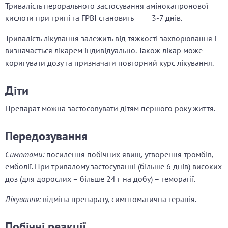
Тривалість перорального застосування амінокапронової
кислоти при грипі та ГРВІ становить 3-7 днів.
Тривалість лікування залежить від тяжкості захворювання і
визначається лікарем індивідуально. Також лікар може
коригувати дозу та призначати повторний курс лікування.
Діти
Препарат можна застосовувати дітям першого року життя.
Передозування
Симптоми:
посилення побічних явищ, утворення тромбів,
емболії. При тривалому застосуванні (більше 6 днів) високих
доз (для дорослих – більше 24 г на добу) – геморагії.
Лікування:
відміна препарату, симптоматична терапія.
Побічні реакції