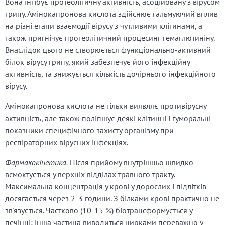
Вона інгібує протеолітичну активність, асоційовану з вірусом
грипу. Амінокапронова кислота здійснює гальмуючий вплив
на різні етапи взаємодії вірусу з чутливими клітинами, а
також пригнічує протеолітичний процесинг гемаглютиніну.
Внаслідок цього не створюється функціонально-активний
білок вірусу грипу, який забезпечує його інфекційну
активність, та знижується кількість дочірнього інфекційного
вірусу.
Амінокапронова кислота не тільки виявляє противірусну
активність, але також поліпшує деякі клітинні і гуморальні
показники специфічного захисту організму при
респіраторних вірусних інфекціях.
Фармакокінетика.
Після прийому внутрішньо швидко
всмоктується у верхніх відділах травного тракту.
Максимальна концентрація у крові у дорослих і підлітків
досягається через 2-3 години. З білками крові практично не
зв'язується. Частково (10-15 %) біотрансформується у
печінці; інша частина виводиться нирками переважно у