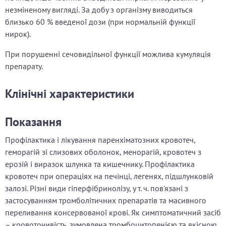
незміненому вигляді. За добу з організму виводиться
близько 60 % введеної дози (при нормальній функції
нирок).
При порушенні сечовидільної функції можлива кумуляція
препарату.
Клінічні характеристики
Показання
Профілактика і лікування паренхіматозних кровотеч,
геморагій зі слизових оболонок, менорагій, кровотеч з
ерозій і виразок шлунка та кишечнику. Профілактика
кровотеч при операціях на печінці, легенях, підшлунковій
залозі. Різні види гіперфібринолізу, у т. ч. пов'язані з
застосуванням тромболітичних препаратів та масивного
переливання консервованої крові. Як симптоматичний засіб
– кровоточивість, зумовлена тромбоцитопенією та якісною