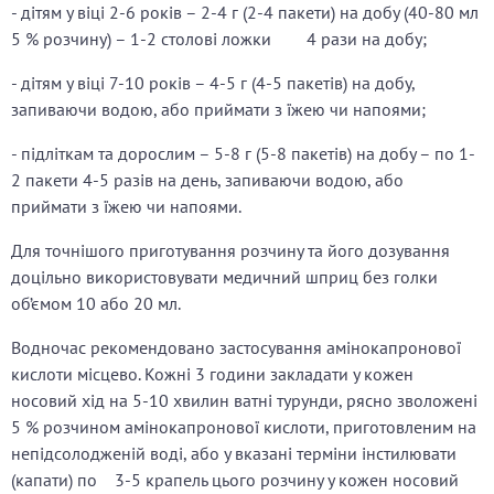
- дітям у віці 2-6 років – 2-4 г (2-4 пакети) на добу (40-80 мл
5 % розчину) – 1-2 столові ложки 4 рази на добу;
- дітям у віці 7-10 років – 4-5 г (4-5 пакетів) на добу,
запиваючи водою, або приймати з їжею чи напоями;
- підліткам та дорослим – 5-8 г (5-8 пакетів) на добу – по 1-
2 пакети 4-5 разів на день, запиваючи водою, або
приймати з їжею чи напоями.
Для точнішого приготування розчину та його дозування
доцільно використовувати медичний шприц без голки
об’ємом 10 або 20 мл.
Водночас рекомендовано застосування амінокапронової
кислоти місцево. Кожні 3 години закладати у кожен
носовий хід на 5-10 хвилин ватні турунди, рясно зволожені
5 % розчином амінокапронової кислоти, приготовленим на
непідсолодженій воді, або у вказані терміни інстилювати
(капати) по 3-5 крапель цього розчину у кожен носовий