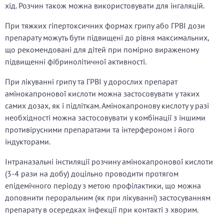
хід. Розчин також можна використовувати для інгаляцій.
При тяжких гіпертоксичних формах грипу або ГРВІ дози
препарату можуть бути підвищені до рівня максимальних,
що рекомендовані для дітей при помірно вираженому
підвищенні фібринолітичної активності.
При лікуванні грипу та ГРВІ у дорослих препарат
амінокапронової кислоти можна застосовувати у таких
самих дозах, як і підліткам. Амінокапронову кислоту у разі
необхідності можна застосовувати у комбінації з іншими
противірусними препаратами та інтерфероном і його
індукторами.
Інтраназальні інстиляції розчину амінокапронової кислоти
(3-4 рази на добу) доцільно проводити протягом
епідемічного періоду з метою профілактики, що можна
доповнити пероральним (як при лікуванні) застосуванням
препарату в осередках інфекції при контакті з хворим.