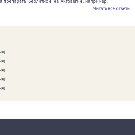
 препарата "Берлитион" на "Актовегин", например.
Читать все ответы
ия)
ия)
ия)
ия)
ия)