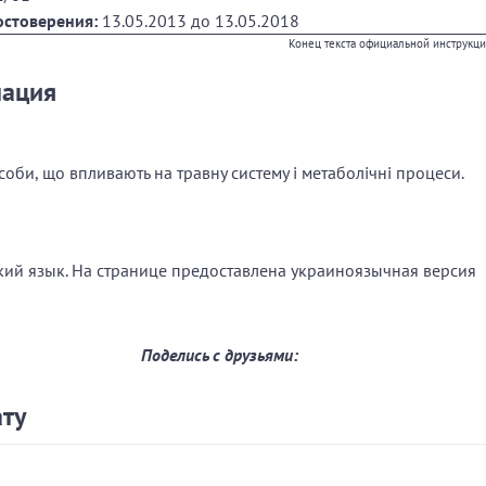
остоверения:
13.05.2013
до
13.05.2018
Конец текста официальной инструкц
мация
соби, що впливають на травну систему і метаболічні процеси.
ский язык. На странице предоставлена украиноязычная версия
Поделись с друзьями:
ату