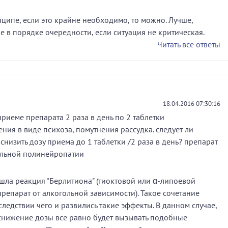
нципе, если это крайне необходимо, то можно. Лучше,
е в порядке очередности, если ситуация не критическая.
Читать все ответы
18.04.2016 07:30:16
 приеме препарата 2 раза в день по 2 таблетки
ия в виде психоза, помутнения рассудка. следует ли
снизить дозу приема до 1 таблетки /2 раза в день? препарат
ольной полинейропатии
ошла реакция "Берлитиона" (тиоктовой или α-липоевой
препарат от алкогольной зависимости). Такое сочетание
ледствии чего и развились такие эффекты. В данном случае,
 снижение дозы все равно будет вызывать подобные