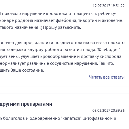
12.07.2017 19:31:22
И показало нарушение кровотока от плаценты к ребенку-
ионаре роддома назначает флебодиа, тивортин и актовегин.
акого назначения :( Прошу разъяснить.
назначен для профилактики позднего токсикоза из-за плохого
ия задержки внутриутробного развития плода. "Флебодия"
рует вены, улучшает кровообращение и доставку кислорода
е нормализует различные сосудистые нарушения. Так что,
шить Ваше состояние.
Читать все ответы
 другими препаратами
03.02.2017 20:39:36
ь болиголов и одновременно "капаться" цитофлавином и