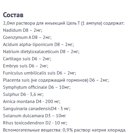
Состав
2,0мл раствора для инъекций Цель Т (1 ампула) содержат:
Nadidum D8 – 2мг;
Coenzymum A D8 – 2мг;
Acidum alpha-liponicum D8 – 2мг;
Natrium dietyloxalaceticum D8 – 2мг;
Cartilago suis D6 – 2мг;
Embryo suis D6 – 2мг;
Funiculus umbilicalis suis D6 – 2мг;
Placenta suis (не содержащий гормонов) D6 – 2мг;
Symphytum officinale D6 – 10мг;
Sulphur D6 - 3,6 мг;
Arnica montana D4 - 200 мг;
Sanguinaria canadensisD4 - 3 мг;
Solanum dulcamara D3 – 10мг
Rhus toxicodendron D2 - 10 мг;
Вспомогательные вещества: 0,9% раствор натрия хлорида.