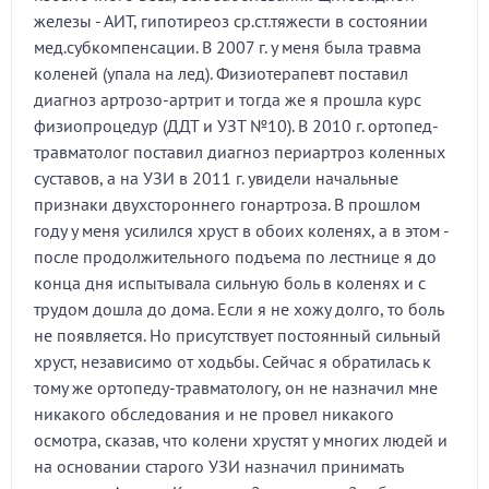
железы - АИТ, гипотиреоз ср.ст.тяжести в состоянии
мед.субкомпенсации. В 2007 г. у меня была травма
коленей (упала на лед). Физиотерапевт поставил
диагноз артрозо-артрит и тогда же я прошла курс
физиопроцедур (ДДТ и УЗТ №10). В 2010 г. ортопед-
травматолог поставил диагноз периартроз коленных
суставов, а на УЗИ в 2011 г. увидели начальные
признаки двухстороннего гонартроза. В прошлом
году у меня усилился хруст в обоих коленях, а в этом -
после продолжительного подъема по лестнице я до
конца дня испытывала сильную боль в коленях и с
трудом дошла до дома. Если я не хожу долго, то боль
не появляется. Но присутствует постоянный сильный
хруст, независимо от ходьбы. Сейчас я обратилась к
тому же ортопеду-травматологу, он не назначил мне
никакого обследования и не провел никакого
осмотра, сказав, что колени хрустят у многих людей и
на основании старого УЗИ назначил принимать