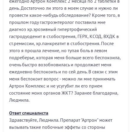
ежегодно Артрон Комплекс 2 месяца по 2 таблетки в
день. Достаточно ли этого в моем случае и нужно ли
провести какое-нибудь обследование? Кроме того, в
прошлом году гастроэнтеролог поставила мне
диагноз хр.эрозивный гипертрофический
гастродуоденит в ст.обострения, ГЕРХ, КСОД, ВХДК в
ст.ремиссии, хр.панкреатит в ст.обострения. После
этого я прошла лечение, но тупая боль в левом
подреберье, которая меня больше всего беспокоила,
очень быстро возобновилась и продолжает меня
ежедневно беспокоить и по сей день. В связи с этим
меня беспокоит вопрос - можно ли мне принимать
Артрон Комплекс и не усугубит ли его прием
состояние моих органов ЖКТ? Заранее благодарна,
Людмила.
Ответ специалиста
Здравствуйте, Людмила. Препарат "Артрон" может
вызывать такие побочные эффеты со стороны