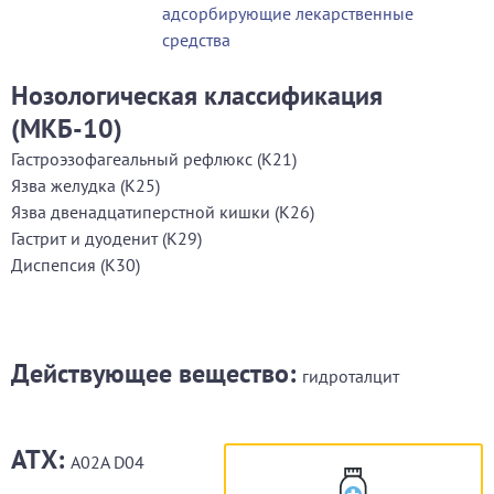
адсорбирующие лекарственные
средства
Нозологическая классификация
(МКБ-10)
Гастроэзофагеальный рефлюкс (K21)
Язва желудка (K25)
Язва двенадцатиперстной кишки (K26)
Гастрит и дуоденит (K29)
Диспепсия (K30)
Действующее вещество:
гидроталцит
АТХ:
А02А D04