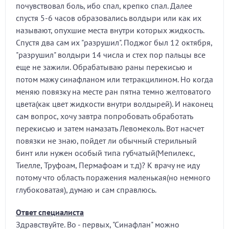
почувствовал боль, ибо спал, крепко спал. Далее
спустя 5-6 часов образовались волдыри или как их
называют, опухшие места внутри которых жидкость.
Спустя два сам их "разрушил". Поджог был 12 октября,
"разрушил" волдыри 14 числа и стех пор пальцы все
еще не зажили. Обрабатываю раны перекисью и
потом мажу синафланом или тетракцилином. Но когда
меняю повязку на месте ран пятна темно желтоватого
цвета(как цвет жидкости внутри волдырей). И наконец
сам вопрос, хочу завтра попробовать обработать
перекисью и затем намазать Левомеколь. Вот насчет
повязки не знаю, пойдет ли обычный стерильный
бинт или нужен особый типа губчатый(Мепилекс,
Тиелле, Труфоам, Пермафоам и т.д)? К врачу не иду
потому что область поражения маленькая(но немного
глубоковатая), думаю и сам справлюсь.
Ответ специалиста
Здравствуйте. Во - первых, "Синафлан" можно