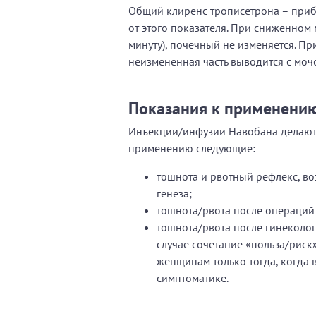
Общий клиренс трописетрона – прибл
от этого показателя. При сниженном
минуту), почечный не изменяется. П
неизмененная часть выводится с моч
Показания к применени
Инъекции/инфузии Навобана делают,
применению следующие:
тошнота и рвотный рефлекс, в
генеза;
тошнота/рвота после операций
тошнота/рвота после гинеколо
случае сочетание «польза/рис
женщинам только тогда, когда
симптоматике.