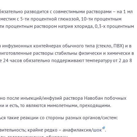
язательно разводится с совместимыми растворами – на 1 мл
вместим с 5-ти процентной глюкозой, 10-ти процентным
-ти процентным раствором натрия хлорида, 0,3-х процентным
в инфузионных контейнерах обычного типа (стекло, ПВХ) и в
риготовленные растворы стабильны физически и химически в
е 24 часов обязательно поддерживают температуру от 2 до 8
чно после инъекций/инфузий раствора Навобан побочных
ни и есть, то являются мимолетными, преходящими.
ься такие реакции со стороны разных органов/систем:
вительность; крайне редко – анафилаксия/
шок
.