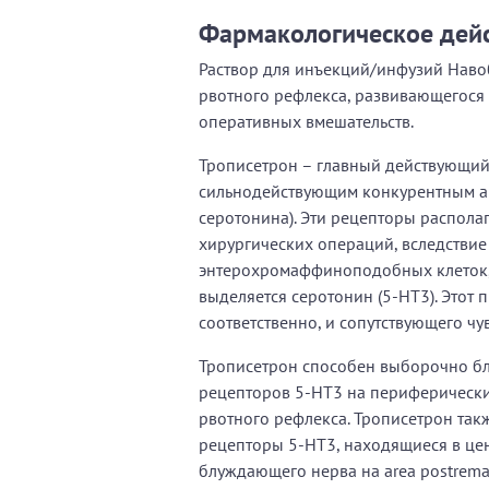
Фармакологическое дей
Раствор для инъекций/инфузий Наво
рвотного рефлекса, развивающегося
оперативных вмешательств.
Трописетрон – главный действующий
сильнодействующим конкурентным ан
серотонина). Эти рецепторы распола
хирургических операций, вследстви
энтерохромаффиноподобных клеток, 
выделяется серотонин (5-НТ3). Этот 
соответственно, и сопутствующего чу
Трописетрон способен выборочно б
рецепторов 5-НТ3 на периферически
рвотного рефлекса. Трописетрон так
рецепторы 5-НТ3, находящиеся в це
блуждающего нерва на area postrema