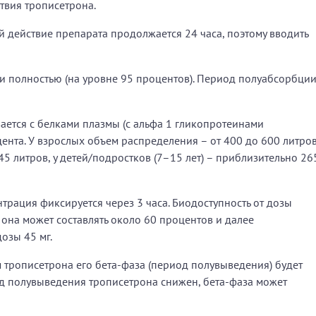
твия трописетрона.
действие препарата продолжается 24 часа, поэтому вводить
и полностью (на уровне 95 процентов). Период полуабсорбци
ется с белками плазмы (с альфа 1 гликопротеинами
ента. У взрослых объем распределения – от 400 до 600 литров
145 литров, у детей/подростков (7–15 лет) – приблизительно 26
трация фиксируется через 3 часа. Биодоступность от дозы
 она может составлять около 60 процентов и далее
озы 45 мг.
трописетрона его бета-фаза (период полувыведения) будет
иод полувыведения трописетрона снижен, бета-фаза может