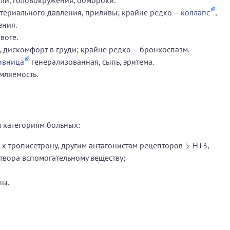
ли, головокружения, обмороки.
териального давления, приливы; крайне редко –
коллапс
,
ения.
воте.
 дискомфорт в груди; крайне редко – бронхоспазм.
ивница
генерализованная, сыпь, эритема.
мляемость.
 категориям больных:
 к трописетрону, другим антагонистам рецепторов 5-НТ3,
твора вспомогательному веществу;
ны.