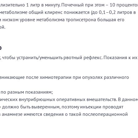
изительно 1 литр в минуту. Почечный при этом – 10 проценто
 метаболизме общий клиренс понижается (до 0,1–0,2 литров в
ри низком уровне метаболизма трописетрона большая его
ой.
ю
 чтобы устранить/уменьшить рвотный рефлекс. Показания к их
озникающие после химиотерапии при опухолях различного
 по разным показаниям;
гических внутрибрюшных оперативных вмешательств. В данно
к» должно быть выверенным, поэтому инъекции проводят
 в анамнезе имеются сведения о такой послеоперационной