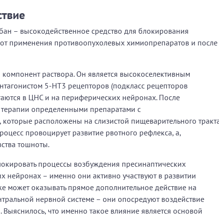
ствие
бан – высокодейственное средство для блокирования
 от применения противоопухолевых химиопрепаратов и после
 компонент раствора. Он является высокоселективным
тагонистом 5-НТ3 рецепторов (подкласс рецепторов
гаются в ЦНС и на периферических нейронах. После
е терапии определенными препаратами с
которые расположены на слизистой пищеварительного тракта
процесс провоцирует развитие рвотного рефлекса, а,
вства тошноты.
локировать процессы возбуждения пресинаптических
х нейронах – именно они активно участвуют в развитии
же может оказывать прямое дополнительное действие на
нтральной нервной системе – они опосредуют воздействие
. Выяснилось, что именно такое влияние является основой