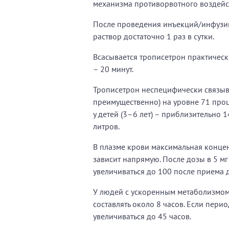
механизма противорвотного воздейс
После проведения инъекций/инфузий 
раствор достаточно 1 раз в сутки.
Всасывается трописетрон практическ
– 20 минут.
Трописетрон неспецифически связыва
преимущественно) на уровне 71 проц
у детей (3–6 лет) – приблизительно 
литров.
В плазме крови максимальная концен
зависит напрямую. После дозы в 5 мг
увеличиваться до 100 после приема д
У людей с ускоренным метаболизмом 
составлять около 8 часов. Если пер
увеличиваться до 45 часов.