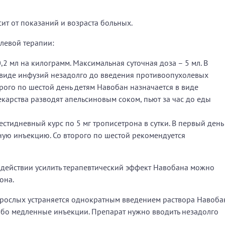
т от показаний и возраста больных.
левой терапии:
0,2 мл на килограмм. Максимальная суточная доза – 5 мл. В
 виде инфузий незадолго до введения противоопухолевых
рого по шестой день детям Навобан назначается в виде
екарства разводят апельсиновым соком, пьют за час до еды
стидневный курс по 5 мг трописетрона в сутки. В первый день
ую инъекцию. Со второго по шестой рекомендуется
действии усилить терапевтический эффект Навобана можно
она.
взрослых устраняется однократным введением раствора Навоба
либо медленные инъекции. Препарат нужно вводить незадолго