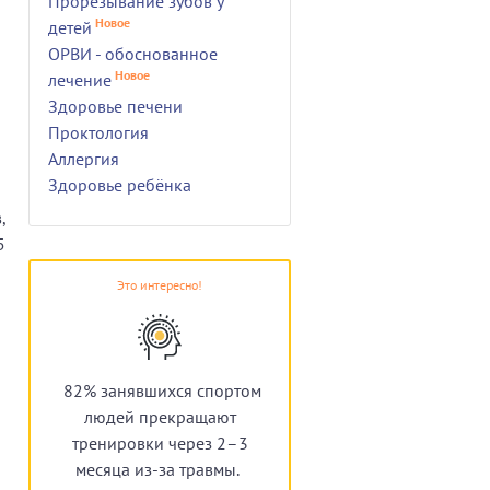
Прорезывание зубов у
Новое
детей
ОРВИ - обоснованное
Новое
лечение
Здоровье печени
и
Проктология
Аллергия
Здоровье ребёнка
,
5
Это интересно!
82% занявшихся спортом
людей прекращают
тренировки через 2–3
месяца из-за травмы.