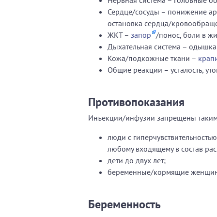
Нервная система – головные бо
Сердце/сосуды – понижение ар
остановка сердца/кровообращ
ЖКТ –
запор
/понос, боли в жи
Дыхательная система – одышка,
Кожа/подкожные ткани –
крап
Общие реакции – усталость, уто
Противопоказания
Инъекции/инфузии запрещены таким
люди с гиперчувствительностью
любому входящему в состав рас
дети до двух лет;
беременные/кормящие женщи
Беременность