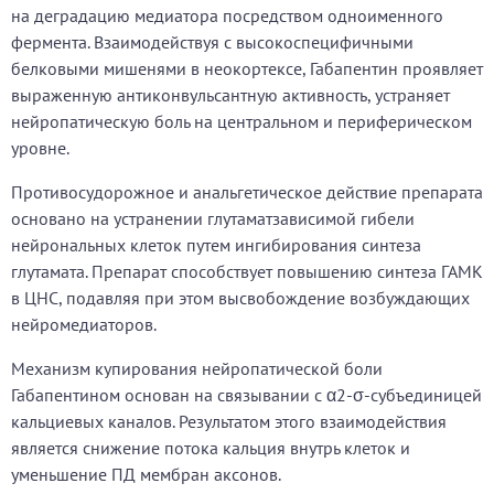
на деградацию медиатора посредством одноименного
фермента. Взаимодействуя с высокоспецифичными
белковыми мишенями в неокортексе, Габапентин проявляет
выраженную антиконвульсантную активность, устраняет
нейропатическую боль на центральном и периферическом
уровне.
Противосудорожное и анальгетическое действие препарата
основано на устранении глутаматзависимой гибели
нейрональных клеток путем ингибирования синтеза
глутамата. Препарат способствует повышению синтеза ГАМК
в ЦНС, подавляя при этом высвобождение возбуждающих
нейромедиаторов.
Механизм купирования нейропатической боли
Габапентином основан на связывании с α2-σ-субъединицей
кальциевых каналов. Результатом этого взаимодействия
является снижение потока кальция внутрь клеток и
уменьшение ПД мембран аксонов.