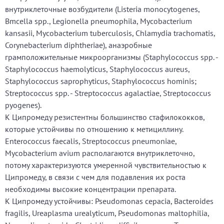
внутриклеточные возбудители (Listeria monocytogenes,
Bmcella spp., Legionella pneumophila, Mycobacterium
kansasii, Mycobacterium tuberculosis, Chlamydia trachomatis,
Corynebacterium diphtheriae), анаэробные
грамположительные микроорганизмы (Staphylococcus spp. -
Staphylococcus haemolyticus, Staphylococcus aureus,
Staphylococcus saprophyticus, Staphylococcus hominis;
Streptococcus spp. - Streptococcus agalactiae, Streptococcus
pyogenes).
К Ципромеду резистентны большинство стафилококков,
которые устойчивы по отношению к метициллину.
Enterococcus faecalis, Streptococcus pneumoniae,
Mycobacterium avium располагаются внутриклеточно,
потому характеризуются умеренной чувствительностью к
Ципромеду, в связи с чем для подавления их роста
необходимы высокие концентрации препарата.
К Ципромеду устойчивы: Pseudomonas cepacia, Bacteroides
fragilis, Ureaplasma urealyticum, Pseudomonas maltophilia,