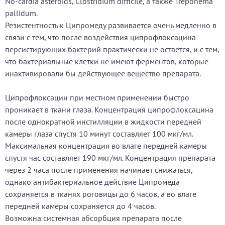
No-cardia asteroids, Clostridium difficile, а также Treponema
pallidum.
Резистентность к Ципромеду развивается очень медленно в
связи с тем, что после воздействия ципрофлоксацина
персистирующих бактерий практически не остается, и с тем,
что бактериальные клетки не имеют ферментов, которые
инактивировали бы действующее вещество препарата.
Ципрофлоксацин при местном применении быстро
проникает в ткани глаза. Концентрация ципрофлоксацина
после однократной инстилляции в жидкости передней
камеры глаза спустя 10 минут составляет 100 мкг/мл.
Максимальная концентрация во влаге передней камеры
спустя час составляет 190 мкг/мл. Концентрация препарата
через 2 часа после применения начинает снижаться,
однако антибактериальное действие Ципромеда
сохраняется в тканях роговицы до 6 часов, а во влаге
передней камеры сохраняется до 4 часов.
Возможна системная абсорбция препарата после