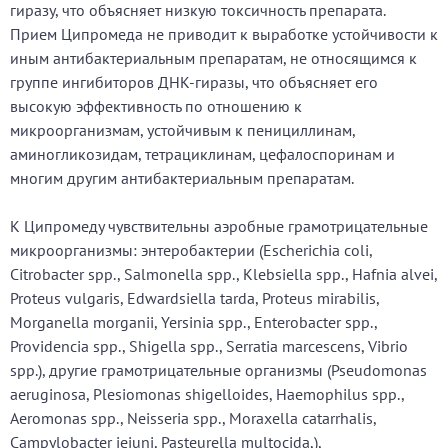
гиразу, что объясняет низкую токсичность препарата.
Прием Ципромеда не приводит к выработке устойчивости к
иным антибактериальным препаратам, не относящимся к
группе ингибиторов ДНК-гиразы, что объясняет его
высокую эффективность по отношению к
микроорганизмам, устойчивым к пенициллинам,
аминогликозидам, тетрациклинам, цефалоспоринам и
многим другим антибактериальным препаратам.
К Ципромеду чувствительны аэробные грамотрицательные
микроорганизмы: энтеробактерии (Escherichia coli,
Citrobacter spp., Salmonella spp., Klebsiella spp., Hafnia alvei,
Proteus vulgaris, Edwardsiella tarda, Proteus mirabilis,
Morganella morganii, Yersinia spp., Enterobacter spp.,
Providencia spp., Shigella spp., Serratia marcescens, Vibrio
spp.), другие грамотрицательные организмы (Pseudomonas
aeruginosa, Plesiomonas shigelloides, Haemophilus spp.,
Aeromonas spp., Neisseria spp., Moraxella catarrhalis,
Campylobacter jejuni, Pasteurella multocida,),