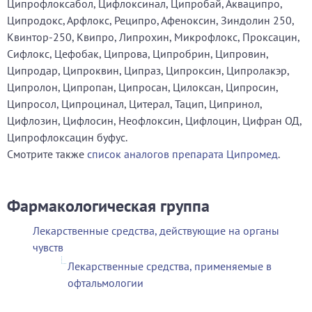
Ципрофлоксабол, Цифлоксинал, Ципробай, Акваципро,
Ципродокс, Арфлокс, Реципро, Афеноксин, Зиндолин 250,
Квинтор-250, Квипро, Липрохин, Микрофлокс, Проксацин,
Сифлокс, Цефобак, Ципрова, Ципробрин, Ципровин,
Ципродар, Ципроквин, Ципраз, Ципроксин, Ципролакэр,
Ципролон, Ципропан, Ципросан, Цилоксан, Ципросин,
Ципросол, Ципроцинал, Цитерал, Тацип, Ципринол,
Цифлозин, Цифлосин, Неофлоксин, Цифлоцин, Цифран ОД,
Ципрофлоксацин буфус.
Смотрите также
список аналогов препарата Ципромед
.
Фармакологическая группа
Лекарственные средства, действующие на органы
чувств
Лекарственные средства, применяемые в
офтальмологии