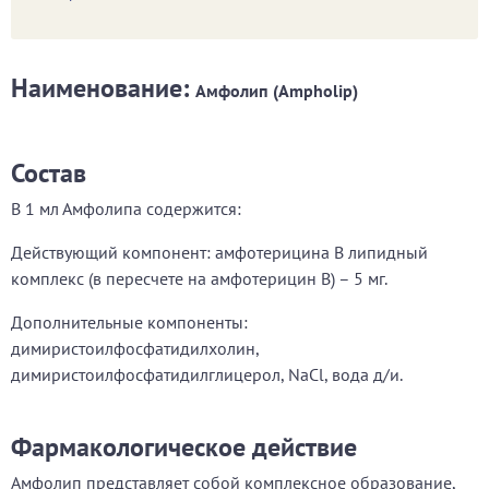
Наименование:
Амфолип (Ampholip)
Состав
В 1 мл Амфолипа содержится:
Действующий компонент: амфотерицина В липидный
комплекс (в пересчете на амфотерицин В) – 5 мг.
Дополнительные компоненты:
димиристоилфосфатидилхолин,
димиристоилфосфатидилглицерол, NaCl, вода д/и.
Фармакологическое действие
Амфолип представляет собой комплексное образование,