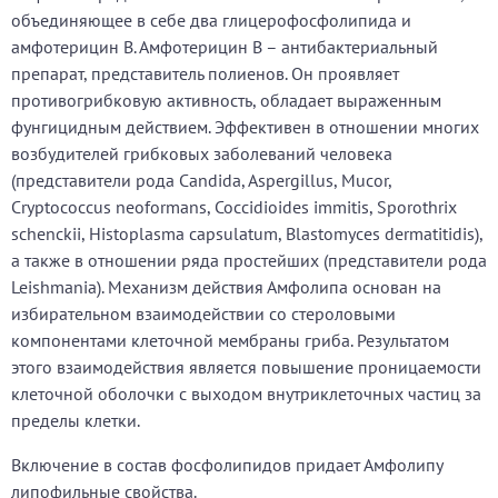
объединяющее в себе два глицерофосфолипида и
амфотерицин В. Амфотерицин В – антибактериальный
препарат, представитель полиенов. Он проявляет
противогрибковую активность, обладает выраженным
фунгицидным действием. Эффективен в отношении многих
возбудителей грибковых заболеваний человека
(представители рода Candida, Aspergillus, Mucor,
Cryptococcus neoformans, Coccidioides immitis, Sporothrix
schenckii, Histoplasma capsulatum, Blastomyces dermatitidis),
а также в отношении ряда простейших (представители рода
Leishmania). Механизм действия Амфолипа основан на
избирательном взаимодействии со стероловыми
компонентами клеточной мембраны гриба. Результатом
этого взаимодействия является повышение проницаемости
клеточной оболочки с выходом внутриклеточных частиц за
пределы клетки.
Включение в состав фосфолипидов придает Амфолипу
липофильные свойства.