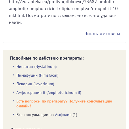
http://eu-apteka.eu/protivogribkovye/23682-amfolip-
ampholip-amphotericin-b-lipid-complex-5-mgml-fl-10-
ml.html. Посмотрите по ссылкам, это все, что удалось
найти.
Читать все ответы
Подобные по действию препараты:
Нистатин (Nystatinum)
Пимафуцин (Pimafucin)
Леворин (Levorinum)
Амфотерицин В (Amphotericinum В)
Есть вопросы по препарату? Получите консультацию
онлайн!
Все консультации по
Амфолип
(1)