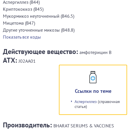
Аспергиллез (B44)
Криптококкоз (B45)
Мукормикоз неуточненный (B46.5)
Мицетома (B47)
Другие уточненные микозы (B48.8)
Показать все коды
Действующее вещество:
амфотерицин В
АТХ:
J02AA01
Ссылки по теме
Аспергиллез
(справочная
статья)
Производитель:
BHARAT SERUMS & VACCINES