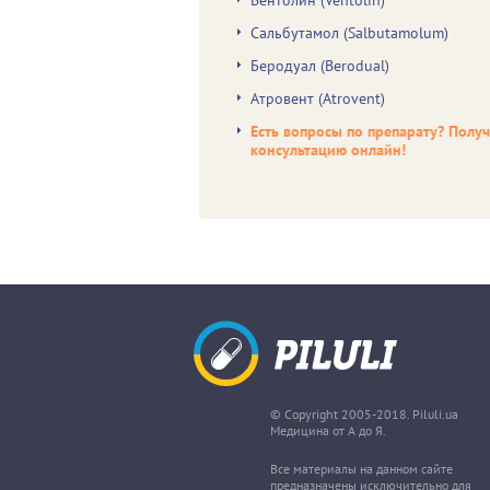
Вентолин (Ventolin)
Сальбутамол (Salbutamolum)
Беродуал (Berodual)
Атровент (Atrovent)
Есть вопросы по препарату? Полу
консультацию онлайн!
© Copyright 2005-2018. Piluli.ua
Медицина от А до Я.
Все материалы на данном сайте
предназначены исключительно для