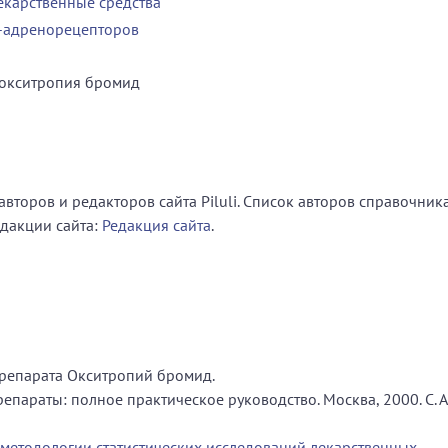
екарственные средства
а-адренорецепторов
окситропия бромид
второв и редакторов сайта Piluli. Список авторов справочник
едакции сайта:
Редакция сайта
.
репарата Окситропий бромид.
параты: полное практическое руководство. Москва, 2000. С. А
 методологии статистических исследований лекарственных