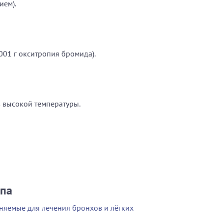
ием).
001 г окситропия бромида).
в высокой температуры.
ппа
няемые для лечения бронхов и лёгких