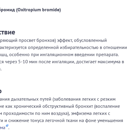
ромид (Oxitropium bromide)
ствие
ряющий просвет бронхов) эффект, обусловленный
актеризуется определенной избирательностью в отношении
шц, особенно при ингаляционном введении препарата.
я через 5-10 мин после ингаляции, достигает максимума в
.
ю
ния дыхательных путей (заболевания легких с резким
ие как хронический обструктивный бронхит (воспаление
 проходимости по ним воздуха), эмфизема легких с
и и снижение тонуса легочной ткани на фоне уменьшения
тма
.