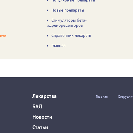
Популярные препараты
Новые препараты
Стимуляторы бета-
адренорецепторов
Справочник лекарств
чите
Главная
Лекарства
Главная
Сотрудни
БАД
Новости
Статьи