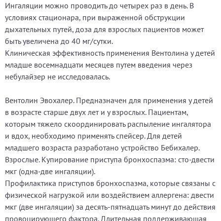
Ингаляции можно проводить до четырех раз в день. В
условиях стационара, при выраженной обструкции
дыхательных путей, доза для взрослых пациентов может
быть увеличена до 40 мг/сутки.
Клиническая эффективность применения Вентолина у детей
младше восемнадцати месяцев путем введения через
небулайзер не исследовалась.
Вентолин Эвохалер. Предназначен для применения у детей
в возрасте старше двух лет и у взрослых. Пациентам,
которым тяжело скоординировать распыление ингалятора
и вдох, необходимо применять спейсер. Для детей
младшего возраста разработано устройство Бебихалер.
Взрослые. Купирование приступа бронхоспазма: сто-двести
мкг (одна-две ингаляции).
Профилактика приступов бронхоспазма, которые связаны с
физической нагрузкой или воздействием аллергена: двести
мкг (две ингаляции) за десять-пятнадцать минут до действия
провоцирующего фактора. Длительная поддерживающая