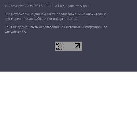
© Copyright 2005-2018. Piluli.ua Медицина от А до Я.
Все материалы на данном сайте предназначены исключительно
для медицинских работников и фармацевтов.
Сайт не должен быть использован как источник информации по
самолечению.