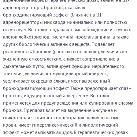
адреномиметиком. В терапевтических дозах влияет на β2-
адренорецепторы бронхов, оказывая
бронходилатирующий эффект. Влияние на β1-
адренорецепторы миокарда минимально или полностью
отсутствует. Вентолин подавляет высвобождение из тучных
клеток лейкотриенов, гистамина, простагландина, а также
других биологически активных веществ. Подавляет
реактивность бронхов (раннюю и позднюю), увеличивает
жизненную емкость легких, снижает сопротивление в
дыхательных путях, активирует функции мерцательного
эпителия, увеличивает мукоцилиарный клиренс,
увеличивает секрецию слизи, имеет выраженный
бронходилатирующий эффект. Также предотвращает спазм
бронхов, индуцированный аллергеном. Вентолин
применяется для предупреждения или купирования спазма
бронхов. Препарат влияет на выделение инсулина и
гликогенолиз, снижает концентрацию калия в плазме
крови, имеет гипергликемический и липолитический
эффект, может вызывать ацидоз. В терапевтических дозах