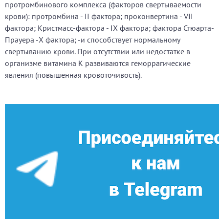
протромбинового комплекса (факторов свертываемости
крови): протромбина - II фактора; проконвертина - VII
фактора; Кристмасс-фактора - IX фактора; фактора Стюарта-
Прауера -X фактора; -и способствует нормальному
свертыванию крови. При отсутствии или недостатке в
организме витамина К развиваются геморрагические
явления (повышенная кровоточивость).