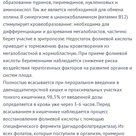
образовании пуринов, пиримидинов, нуклеиновых и
аминокислот. Так же является необходимой для обмена
холина. В синергизме в цианокобаламином (витамин В12)
стимулирует кровеобразование: необходима для
дифференциации и дозревания мегалобластов, частично
берет участие в эритропоэзе. Недостаток фолиевой кислоты
приводит к торможению фазы кроветворения из
мегалобластной в нормобластную. При приеме фолиевой
кислоты беременными наблюдается снижение риска
воздействия тератогенных факторов на развитие органов и
систем плода.
Полностью всасывается при пероральном введении в
двенадцатиперстной кишке и проксимальных участках
тонкого кишечника. 98,5% от введенной дозы
определяется в крови уже через 3-6 часов. Перед
всасыванием в кишечнике наблюдается процесс
восстановления фолиевой кислоты с помощью
специфического фермента (дегидрофолатредуктаза). Из
всех фолатов, которые поступили в организм, примерно