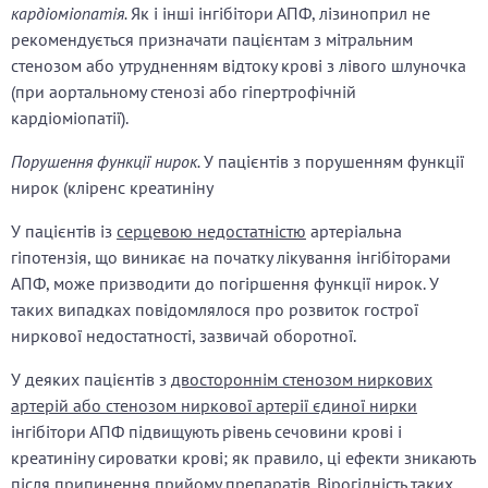
кардіоміопатія.
Як і інші інгібітори АПФ, лізиноприл не
рекомендується призначати пацієнтам з мітральним
стенозом або утрудненням відтоку крові з лівого шлуночка
(при аортальному стенозі або гіпертрофічній
кардіоміопатії).
Порушення функції нирок.
У пацієнтів з порушенням функції
нирок (кліренс креатиніну
У пацієнтів із
серцевою недостатністю
артеріальна
гіпотензія, що виникає на початку лікування інгібіторами
АПФ, може призводити до погіршення функції нирок. У
таких випадках повідомлялося про розвиток гострої
ниркової недостатності, зазвичай оборотної.
У деяких пацієнтів з
двостороннім стенозом ниркових
артерій або стенозом ниркової артерії єдиної нирки
інгібітори АПФ підвищують рівень сечовини крові і
креатиніну сироватки крові; як правило, ці ефекти зникають
після припинення прийому препаратів. Вірогідність таких