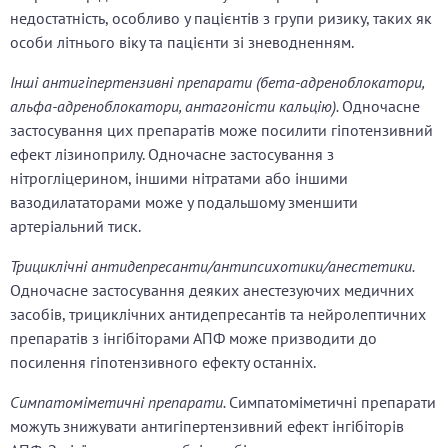
недостатність, особливо у пацієнтів з групи ризику, таких як
особи літнього віку та пацієнти зі зневодненням.
Інші антигіпертензивні препарати (бета-адреноблокатори,
альфа-адреноблокатори, антагоністи кальцію).
Одночасне
застосування цих препаратів може посилити гіпотензивний
ефект лізиноприлу. Одночасне застосування з
нітрогліцерином, іншими нітратами або іншими
вазодилататорами може у подальшому зменшити
артеріальний тиск.
Трициклічні антидепресанти/антипсихотики/анестетики.
Одночасне застосування деяких анестезуючих медичних
засобів, трициклічних антидепресантів та нейролептичних
препаратів з інгібіторами АПФ може призводити до
посилення гіпотензивного ефекту останніх.
Симпатоміметичні препарати.
Симпатоміметичні препарати
можуть знижувати антигіпертензивний ефект інгібіторів