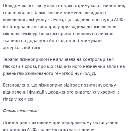
Повідомлялося, що у пацієнтів, які отримували лізиноприл,
спостерігалося більш значне зниження швидкості
виведення альбуміну з сечею, що свідчило про те, що АПФ-
інгібіторна дія лізиноприлу призводила до зменшення
мікроальбумінурії шляхом прямого впливу на ниркові
тканини на додачу до його здатності знижувати
артеріальний тиск.
Терапія лізиноприлом не впливала на контроль рівня
глюкози в крові, про що свідчить його незначний вплив на
рівень глікозильованого гемоглобіну (HbA
c).
1
Встановлено, що лізиноприл відіграє позитивну роль у
відновленні функції ушкодженого ендотелію у хворих із
гіперглікемією.
Фармакокінетика.
Лізиноприл є активним при пероральному застосуванні
інгібітором АПФ, що не містить сульфгідрилу.