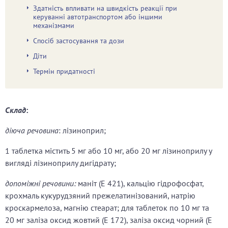
Здатність впливати на швидкість реакції при
керуванні автотранспортом або іншими
механізмами
Спосіб застосування та дози
Діти
Термін придатності
Cклад
:
діюча речовина
: лізиноприл;
1 таблетка містить 5 мг або 10 мг, або 20 мг лізиноприлу у
вигляді лізиноприлу дигідрату;
допоміжні речовини:
маніт (Е 421), кальцію гідрофосфат,
крохмаль кукурудзяний прежелатинізований, натрію
кроскармелоза, магнію стеарат; для таблеток по 10 мг та
20 мг заліза оксид жовтий (Е 172), заліза оксид чорний (Е