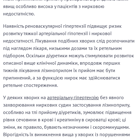
явищ особливо висока у пацієнтів з нирковою
недостатністю.
Наявність реноваскулярної гіпертензії підвищує ризик
розвитку тяжкої артеріальної гіпотензії і ниркової
недостатності. Лікування подібних хворих слід розпочинати
під наглядом лікаря, низькими дозами та їх ретельним
підбором. Оскільки діуретики можуть стимулювати розвиток
описаної вище клінічної динаміки, впродовж перших
тижнів лікування лізиноприлом їх прийом має бути
припинений, а за функцією нирок має здійснюватися
ретельне спостереження.
У деяких хворих на
артеріальну гіпертензію
без явного
захворювання ниркових судин застосування лізиноприлу,
особливо на тлі прийому діуретиків, зумовлює підвищення
рівня сечовини в крові і креатиніну в сироватці крові; ці
зміни, як правило, бувають незначними і скороминущими.
Вірогідність їх виникнення вища у хворих із порушеннями