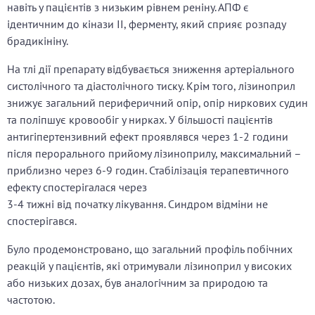
навіть у пацієнтів з низьким рівнем реніну. АПФ є
ідентичним до кінази II, ферменту, який сприяє розпаду
брадикініну.
На тлі дії препарату відбувається зниження артеріального
систолічного та діастолічного тиску. Крім того, лізиноприл
знижує загальний периферичний опір, опір ниркових судин
та поліпшує кровообіг у нирках. У більшості пацієнтів
антигіпертензивний ефект проявлявся через 1-2 години
після перорального прийому лізиноприлу, максимальний –
приблизно через 6-9 годин. Стабілізація терапевтичного
ефекту спостерігалася через
3-4 тижні від початку лікування. Синдром відміни не
спостерігався.
Було продемонстровано, що загальний профіль побічних
реакцій у пацієнтів, які отримували лізиноприл у високих
або низьких дозах, був аналогічним за природою та
частотою.