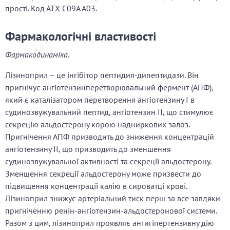
прості. Код АТХ С09А А03.
Фармакологічні властивості
Фармакодинаміка.
Лізиноприл – це інгібітор пептидил-дипептидази. Він
пригнічує ангіотензинперетворювальний фермент (АПФ),
який є каталізатором перетворення ангіотензину I в
судинозвужувальний пептид, ангіотензин II, що стимулює
секрецію альдостерону корою надниркових залоз.
Пригнічення АПФ призводить до зниження концентрацій
ангіотензину II, що призводить до зменшення
судинозвужувальної активності та секреції альдостерону.
Зменшення секреції альдостерону може призвести до
підвищення концентрації калію в сироватці крові.
Лізиноприл знижує артеріальний тиск перш за все завдяки
пригніченню ренін-ангіотензин-альдостеронової системи.
Разом з цим, лізиноприл проявляє антигіпертензивну дію