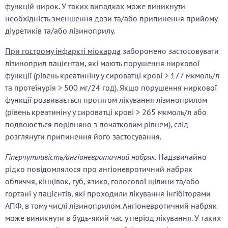
функцій нирок. У таких випадках може виникнути
необхідність зменшення дози та/або припинення прийому
діуретиків та/або лізиноприлу.
При гострому інфаркті міокарда
заборонено застосовувати
лізиноприл пацієнтам, які мають порушення ниркової
функції (рівень креатиніну у сироватці крові > 177 мкмоль/л
та протеїнурія > 500 мг/24 год). Якщо порушення ниркової
функції розвивається протягом лікування лізиноприлом
(рівень креатиніну у сироватці крові > 265 мкмоль/л або
подвоюється порівняно з початковим рівнем), слід
розглянути припинення його застосування.
Гіперчутливість/ангіоневротичний набряк.
Надзвичайно
рідко повідомлялося про ангіоневротичний набряк
обличчя, кінцівок, губ, язика, голосової щілини та/або
гортані у пацієнтів, які проходили лікування інгібіторами
АПФ, в тому числі лізиноприлом. Ангіоневротичний набряк
може виникнути в будь-який час у період лікування. У таких