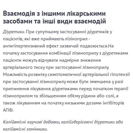
Взаємодія з іншими лікарськими
засобами та інші види взаємодій
Діуретики.
При супутньому застосуванні діуретиків у
пацієнтів, які вже приймають лізіноприл -
антигіпертензивний ефект зазвичай подвоюється.На
початку застосування комбінації лізиноприлу з діуретиками
пацієнти можуть відчувати надмірне зниження
артеріального тиску при застосуванні лізиноприлу.
Можливість розвитку симптоматичної артеріальної гіпотензії
при застосуванні лізиноприлу може бути зменшена у разі
припинення лікування діуретиками перед початком терапії
лізиноприлом та збільшенням об’єму рідини або солі, а
також лікуванням на початку низькими дозами інгібіторів
АПФ.
Калійвмісні харчові добавки, калійзберігаючі діуретики або
калійвмісні замінники.