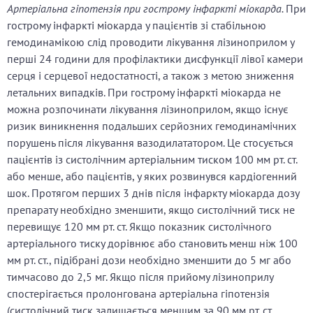
Артеріальна гіпотензія при гострому інфаркті міокарда.
При
гострому інфаркті міокарда у пацієнтів зі стабільною
гемодинамікою слід проводити лікування лізиноприлом у
перші 24 години для профілактики дисфункції лівої камери
серця і серцевої недостатності, а також з метою зниження
летальних випадків. При гострому інфаркті міокарда не
можна розпочинати лікування лізиноприлом, якщо існує
ризик виникнення подальших серйозних гемодинамічних
порушень після лікування вазодилататором. Це стосується
пацієнтів із систолічним артеріальним тиском
100 мм рт. ст.
або менше, або пацієнтів, у яких розвинувся кардіогенний
шок. Протягом перших 3 днів після інфаркту міокарда дозу
препарату необхідно зменшити, якщо систолічний тиск не
перевищує 120 мм рт. ст. Якщо показник систолічного
артеріального тиску дорівнює або становить менш ніж
100
мм рт. ст., підібрані дози необхідно зменшити до 5 мг або
тимчасово до 2,5 мг. Якщо після прийому лізиноприлу
спостерігається пролонгована артеріальна гіпотензія
(систолічний тиск залишається меншим за
90 мм рт. ст.