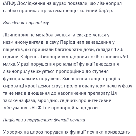
(АПФ). Дослідження на щурах показали, що лізиноприл
слабко проникає крізь гематоенцефалічний бар'єр.
Виведення з організму
Лізиноприл не метаболізується та екскретується у
незмінному вигляді в сечу. Період напіввиведення у
пацієнтів, які приймали багатократні дози, складає 12,6
години. Кліренс лізиноприлу у здорових осіб становить 50
мл/хв. У разі порушення ренальної функції виведення
лізиноприлу знижується пропорційно до ступеня
функціональних порушень. Зменшення концентрації в
сироватці крові демонструє пролонговану термінальну фазу
та не має відношення до накопичення препарату. Ця
заключна фаза, вірогідно, свідчить про інтенсивне
зв’язування з АПФ і не пропорційна до дози.
Пацієнти з порушенням функції печінки
У хворих на цироз порушення функції печінки призводить