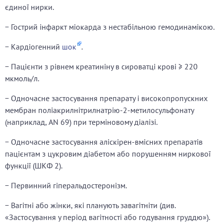
єдиної нирки.
− Гострий інфаркт міокарда з нестабільною гемодинамікою.
− Кардіогенний
шок
.
− Пацієнти з рівнем креатиніну в сироватці крові ≥ 220
мкмоль/л.
− Одночасне застосування препарату і високопропускних
мембран поліакрилнітрилнатрію-2-метилосульфонату
(наприклад, AN 69) при терміновому діалізі.
− Одночасне застосування аліскірен-вмісних препаратів
пацієнтам з цукровим діабетом або порушенням ниркової
функції (ШКФ 2).
− Первинний гіперальдостеронізм.
− Вагітні або жінки, які планують завагітніти (див.
«Застосування у період вагітності або годування груддю»).