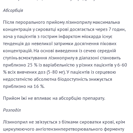
Абсорбція
Після перорального прийому лізиноприлу максимальна
концентрація у сироватці крові досягається через 7 годин,
хоча у пацієнтів з гострим інфарктом міокарда існує
тенденція до невеликої затримки досягнення пікових
концентрацій. На основі виведення із сечею середній
ступінь всмоктування лізиноприлу в діапазоні становить
приблизно 25 % із варіабельністю у різних пацієнтів у 6-60
% всіх вивчених доз (5-80 мг). У пацієнтів із серцевою
недостатністю абсолютна біодоступність знижується
приблизно на 16 %.
Прийом їжі не впливає на абсорбцію препарату
.
Розподіл
Лізиноприл не зв'язується з білками сироватки крові, крім
циркулюючого ангіотензинперетворювального ферменту