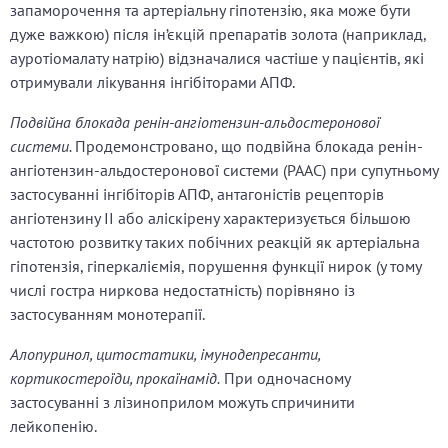
запаморочення та артеріальну гіпотензію, яка може бути
дуже важкою) після ін’єкцій препаратів золота (наприклад,
ауротіомалату натрію) відзначалися частіше у пацієнтів, які
отримували лікування інгібіторами АПФ.
Подвійна блокада ренін-ангіотензин-альдостеронової
системи.
Продемонстровано, що подвійна блокада ренін-
ангіотензин-альдостеронової системи (РААС) при супутньому
застосуванні інгібіторів АПФ, антагоністів рецепторів
ангіотензину ІІ або аліскірену характеризується більшою
частотою розвитку таких побічних реакцій як артеріальна
гіпотензія, гіперкаліємія, порушення функції нирок (у тому
числі гостра ниркова недостатність) порівняно із
застосуванням монотерапії.
Алопуринол, цитостатики, імунодепресанти,
кортикостероїди, прокаїнамід.
При одночасному
застосуванні з лізиноприлом можуть спричинити
лейкопенію.