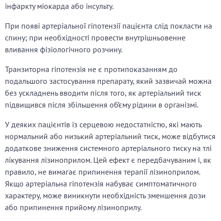
інфаркту міокарда або інсульту.
При появі артеріальної гіпотензії пацієнта слід покласти на
спину; при необхідності провести внутрішньовенне
вливання фізіологічного розчину.
Транзиторна гіпотензія не є протипоказанням до
подальшого застосування препарату, який зазвичай можна
без ускладнень вводити після того, як артеріальний тиск
підвищився після збільшення об’єму рідини в організмі.
У деяких пацієнтів із серцевою недостатністю, які мають
нормальний або низький артеріальний тиск, може відбутися
додаткове зниження системного артеріального тиску на тлі
лікування лізиноприлом. Цей ефект є передбачуваним і, як
правило, не вимагає припинення терапії лізиноприлом.
Якщо артеріальна гіпотензія набуває симптоматичного
характеру, може виникнути необхідність зменшення дози
або припинення прийому лізиноприлу.