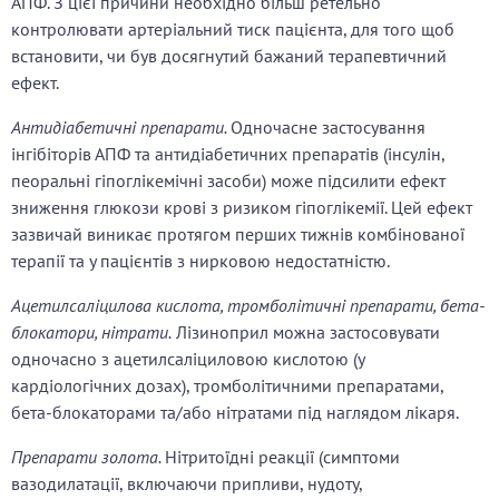
АПФ. З цієї причини необхідно більш ретельно
контролювати артеріальний тиск пацієнта, для того щоб
встановити, чи був досягнутий бажаний терапевтичний
ефект.
Антидіабетичні препарати.
Одночасне застосування
інгібіторів АПФ та антидіабетичних препаратів (інсулін,
пеоральні гіпоглікемічні засоби) може підсилити ефект
зниження глюкози крові з ризиком гіпоглікемії. Цей ефект
зазвичай виникає протягом перших тижнів комбінованої
терапії та у пацієнтів з нирковою недостатністю.
Ацетилсаліцилова кислота, тромболітичні препарати, бета-
блокатори, нітрати.
Лізиноприл можна застосовувати
одночасно з ацетилсаліциловою кислотою (у
кардіологічних дозах), тромболітичними препаратами,
бета-блокаторами та/або нітратами під наглядом лікаря.
Препарати золота.
Нітритоїдні реакції (симптоми
вазодилатації, включаючи припливи, нудоту,