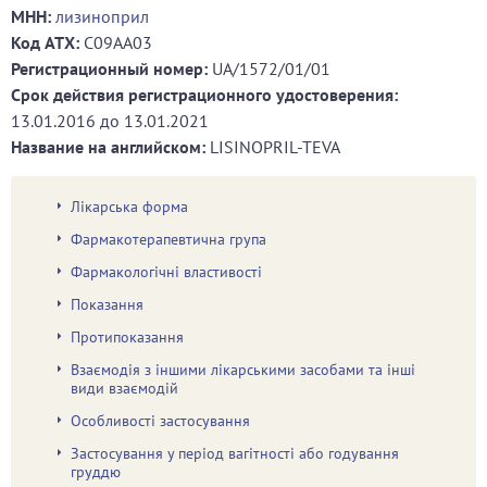
МНН:
лизиноприл
Код ATХ:
C09AA03
Регистрационный номер:
UA/1572/01/01
Срок действия регистрационного удостоверения:
13.01.2016
до
13.01.2021
Название на английском:
LISINOPRIL-TEVA
Лікарська форма
Фармакотерапевтична група
Фармакологічні властивості
Показання
Протипоказання
Взаємодія з іншими лікарськими засобами та інші
види взаємодій
Особливості застосування
Застосування у період вагітності або годування
груддю