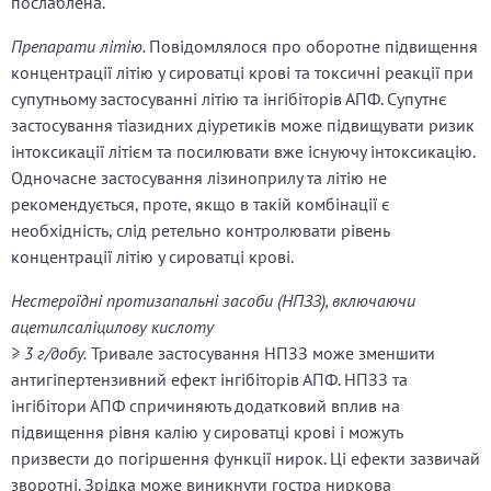
послаблена.
Препарати літію.
Повідомлялося про оборотне підвищення
концентрації літію у сироватці крові та токсичні реакції при
супутньому застосуванні літію та інгібіторів АПФ. Супутнє
застосування тіазидних діуретиків може підвищувати ризик
інтоксикації літієм та посилювати вже існуючу інтоксикацію.
Одночасне застосування лізиноприлу та літію не
рекомендується, проте, якщо в такій комбінації є
необхідність, слід ретельно контролювати рівень
концентрації літію у сироватці крові.
Нестероїдні протизапальні засоби (НПЗЗ), включаючи
ацетилсаліцилову кислоту
≥ 3 г/добу.
Тривале застосування НПЗЗ може зменшити
антигіпертензивний ефект інгібіторів АПФ. НПЗЗ та
інгібітори АПФ спричиняють додатковий вплив на
підвищення рівня калію у сироватці крові і можуть
призвести до погіршення функції нирок. Ці ефекти зазвичай
зворотні. Зрідка може виникнути гостра ниркова