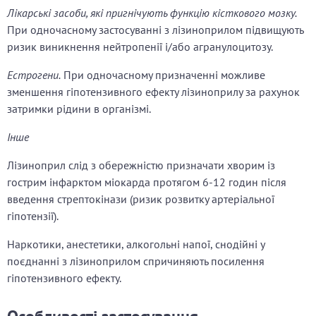
Лікарські засоби, які пригнічують функцію кісткового мозку.
При одночасному застосуванні з лізиноприлом підвищують
ризик виникнення нейтропенії і/або агранулоцитозу.
Естрогени.
При одночасному призначенні можливе
зменшення гіпотензивного ефекту лізиноприлу за рахунок
затримки рідини в організмі.
Інше
Лізиноприл слід з обережністю призначати хворим із
гострим інфарктом міокарда протягом 6-12 годин після
введення стрептокінази (ризик розвитку артеріальної
гіпотензії).
Наркотики, анестетики, алкогольні напої, снодійні у
поєднанні з лізиноприлом спричиняють посилення
гіпотензивного ефекту.