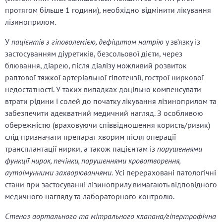
протягом більше 1 години), необхідно відмінити лікування
лізиноприлом.
У
пацієнтів з гіповолемією, дефіцитом натрію
у зв’язку із
застосуванням діуретиків, безсольової дієти, через
блювання, діарею, після діалізу можливий розвиток
раптової тяжкої артеріальної гіпотензії, гострої ниркової
недостатності. У таких випадках доцільно компенсувати
втрати рідини і солей до початку лікування лізиноприлом та
забезпечити адекватний медичний нагляд. З особливою
обережністю (враховуючи співвідношення користь/ризик)
слід призначати препарат хворим після операції
трансплантації нирки, а також пацієнтам із
порушеннями
функції нирок, печінки, порушеннями кровотворення,
аутоімунними захворюваннями.
Усі перераховані патологічні
стани при застосуванні лізиноприлу вимагають відповідного
медичного нагляду та лабораторного контролю.
Стеноз аортального та мітрального клапана/гіпертрофічна