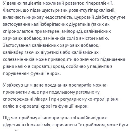
У деяких пацієнтів можливий розвиток гіперкаліємії.
Фактори, що підвищують ризик розвитку гіперкаліємії,
включають ниркову недостатність, цукровий діабет, супутнє
застосування калійзберігаючих діуретиків (таких як
спіронолактон, триамтерен, амілорид), калійвмісних
харчових добавок, замінників солі з вмістом калію.
Застосування калійвмісних харчових добавок,
калійзберігаючих діуретиків або калійвмісних
солезамінників може призводити до значного підвищення
рівня калію в сироватці крові, особливо у пацієнтів з
порушенням функції нирок.
У зв’язку з цим дане поєднання препаратів можна
призначати лише при подальшому ретельному
спостереженні лікаря і при регулярному контролі рівня
калію в сироватці крові та функції нирок.
Під час прийому лізиноприлу на тлі калійвивідних
діуретиків гіпокаліємія, спричинена їх прийомом, може бути