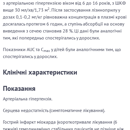
з артеріальною гіпертензією віком від 6 до 16 років, з ШКФ
2
вище 30 мл/хв/1,73 м
. Після застосування лізиноприлу у
дозах 0,1-0,2 мг/кг рівноважна концентрація в плазмі крові
досягалась протягом 6 годин, а ступінь абсорбції на основу
виведення з сечею становив 28 %. Ці дані були аналогічні
тим, які попередньо спостерігались у дорослих.
Показники AUC та C
у дітей були аналогічними тим, що
max
спостерігались у дорослих.
Клінічні характеристики
Показання
Артеріальна гіпертензія.
Серцева недостатність (симптоматичне лікування).
Гострий інфаркт міокарда (короткотривале лікування (6
тижнів) гемодинамічно стабільних пацієнтів не пізніше ніж