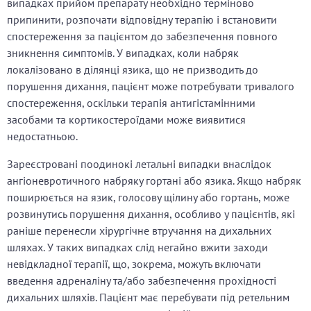
випадках прийом препарату необхідно терміново
припинити, розпочати відповідну терапію і встановити
спостереження за пацієнтом до забезпечення повного
зникнення симптомів. У випадках, коли набряк
локалізовано в ділянці язика, що не призводить до
порушення дихання, пацієнт може потребувати тривалого
спостереження, оскільки терапія антигістамінними
засобами та кортикостероїдами може виявитися
недостатньою.
Зареєстровані поодинокі летальні випадки внаслідок
ангіоневротичного набряку гортані або язика. Якщо набряк
поширюється на язик, голосову щілину або гортань, може
розвинутись порушення дихання, особливо у пацієнтів, які
раніше перенесли хірургічне втручання на дихальних
шляхах. У таких випадках слід негайно вжити заходи
невідкладної терапії, що, зокрема, можуть включати
введення адреналіну та/або забезпечення прохідності
дихальних шляхів. Пацієнт має перебувати під ретельним