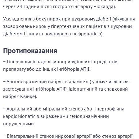
через 24 години після гострого інфаркту міокарда).
Ускладнення з боку нирок при цукровому діабеті (лікування
захворювань нирок у гіпертензивних пацієнтів з цукровим
діабетом ІІ типу та початковою нефропатією).
Протипоказання
− Гіперчутливість до лізиноприлу, інших інгредієнтів
препарату або до інших інгібіторів АПФ.
− Ангіоневротичний набряк в анамнезі ( у тому числі після
застосування інгібіторів АПФ, ідіопатичний та спадковий
набряк Квінке).
− Аортальний або мітральний стеноз або гіпертрофічна
кардіоміопатія з вираженими гемодинамічними
порушеннями.
− Білатеральний стеноз ниркової артерії або стеноз артерії