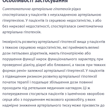
Особливості застосування
Симптоматична артеріальна гіпотензія
рідко
спостерігалася у пацієнтів з неускладненою артеріальною
гіпертензією. У пацієнтів із серцевою недостатністю, з або
без ниркової недостатності, спостерігалася симптоматична
артеріальна гіпотензія.
Імовірність розвитку артеріальної гіпотензії вища у пацієнтів
з тяжкою серцевою недостатністю, які приймають великі
дози петльових діуретиків, мають гіпонатріємію або
порушення функції нирок функціонального характеру, при
проведенні діалізу, діареї або блюванні, а також при тяжких
формах ренін-залежної артеріальної гіпертензії. У пацієнтів
з підвищеним ризиком розвитку артеріальної гіпотензії
початок терапії і подальше збільшення дози повинні
проходити під ретельним медичним наглядом. Ці ж
попередження стосуються пацієнтів з ішемічною хворобою
серця або з порушенням мозкового кровообігу, у яких
надмірне зниження артеріального тиску може призвести до