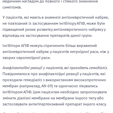
медичним наглядом до повного і стійкого зникнення
симптомів.
У пацієнтів, які мають в анамнезі ангіоневротичний набряк,
не пов'язаний із застосуванням інгібітору АПФ, може бути
підвищений ризик розвитку ангіоневротичного набряку у
відповідь на застосування препаратів даної групи.
Інгібітори АПФ можуть спричинити більш виражений
ангіоневротичний набряк у пацієнтів негроїдної раси, ніж у
хворих європеоїдної раси.
Анафілактоїдні реакції у пацієнтів, які проходять гемодіаліз.
Повідомлялося про анафілактоїдні реакції у пацієнтів, які
проходили гемодіаліз з використанням високопроточних
мембран (наприклад, АN 69) та одночасно лікувались
інгібітором АПФ. Цим пацієнтам необхідно запропонувати
змінити діалізні мембрани на мембрани іншого типу або
застосовувати антигіпертензивний препарат іншого класу.