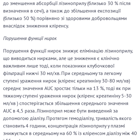
до зменшення абсорбції лізиноприлу (близько 30 % після
визначення в сечі), а також до збільшення експозиції
(близько 50 %) порівняно зі здоровими добровольцями
внаслідок зниження кліренсу.
Порушення функції нирок
Порушення функції нирок знижує елімінацію лізиноприлу,
що виводиться нирками, але це зниження є клінічно
важливим лише тоді, коли показники клубочкової
фільтрації нижчі 30 мл/хв. При середньому та легкому
ступені ураження нирок (кліренс креатиніну 30-80 мл/хв)
середнє значення AUC зростає тільки на 13 %, тоді як при
тяжкому ступені ураження нирок (кліренс креатиніну 5-30
мл/хв ) спостерігається збільшення середнього значення
AUC в 4,5 раза. Лізиноприл може бути виведений за
допомогою діалізу. Протягом гемодіалізу, тривалість якого
становить 4 години, концентрація лізиноприлу у плазмі
знижується в середньому на 60 % із кліренсом діалізу між 40