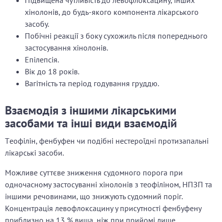
Підвищена чутливість до левофлоксацину, інших
хінолонів, до будь-якого компонента лікарського
засобу.
Побічні реакції з боку сухожиль після попереднього
застосування хінолонів.
Епілепсія.
Вік до 18 років.
Вагітність та період годування груддю.
Взаємодія з іншими лікарськими
засобами та інші види взаємодій
Tеофілін, фенбуфен чи подібні нестероїдні протизапальні
лікарські засоби.
Можливе суттєве зниження судомного порога при
одночасному застосуванні хінолонів з теофіліном, НПЗП та
іншими речовинами, що знижують судомний поріг.
Концентрація левофлоксацину у присутності фенбуфену
приблизно на 13 % вища, ніж при прийомі лише