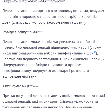
Пацієнти з нирковою недостатністю.
Левофлоксацин виводиться в основному нирками, тому для
пацієнтів з нирковою недостатністю потрібна корекція
дози (див. розділ «Спосіб застосування та дози»).
Реакції гіперчутливості.
Левофлоксацин може час від часу викликати серйозні
потенційно летальні реакції підвищеної чутливості (у тому
числі ангіоневротичний набряк, анафілактичний
шок
),
навіть після першого застосування. При виникненні реакцій
гіперчутливості необхідно припинити прийом
левофлоксацину, звернутися до лікаря і розпочати
відповідне лікування.
Тяжкі бульозні реакції.
При застосуванні левофлоксацину повідомлялося про тяжкі
бульозні реакції, такі як синдром Стівенса–Джонсона та
токсичний епідермальний некроліз. При виникненні