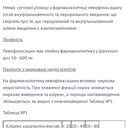
Немає суттєвої різниці у фармакокінетиці левофлоксацину
після внутрішньовенного та перорального введення, що
свідчить про те, що пероральний та внутрішньовенний
шляхи введення є взаємозамінними.
Лінійність
Левофлоксацин має лінійну фармакокінетику у діапазоні
доз 50–600 мг.
Пацієнти з нирковою недостатністю
На фармакокінетику левофлоксацину впливає ниркова
недостатність. При зниженні функції нирок знижується
ниркове виведення та кліренс, а періоди напіввиведення
збільшуються, як видно з нижченаведеної Таблиці №1.
Таблиця №1
Кліренс креатиніну (мл/хв)
< 20
20–49
50–80