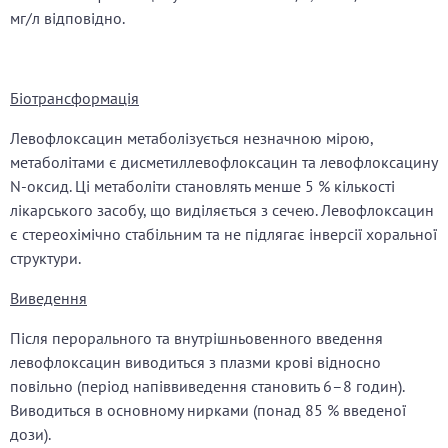
мг/л відповідно.
Біотрансформація
Левофлоксацин метаболізується незначною мірою,
метаболітами є дисметиллевофлоксацин та левофлоксацину
N-оксид. Ці метаболіти становлять менше 5 % кількості
лікарського засобу, що виділяється з сечею. Левофлоксацин
є стереохімічно стабільним та не підлягає інверсії хоральної
структури.
Виведення
Після перорального та внутрішньовенного введення
левофлоксацин виводиться з плазми крові відносно
повільно (період напіввиведення становить 6–8 годин).
Виводиться в основному нирками (понад 85 % введеної
дози).