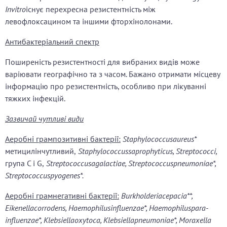
Invitro
існує перехресна резистентність між
левофлоксацином та іншими фторхінолонами.
Антибактеріальний спектр
Поширеність резистентності для вибраних видів може
варіювати географічно та з часом. Бажано отримати місцеву
інформацію про резистентність, особливо при лікуванні
тяжких інфекцій.
Зазвичай чутливі види
Аеробні грампозитивні бактерії:
Staphylococcusaureus*
метицилінчутливий,
Staphylococcussaprophyticus, Streptococci,
група С і G,
Streptococcusagalactiae, Streptococcuspneumoniae*,
Streptococcuspyogenes*.
Аеробні грамнегативні бактерії:
Burkholderiacepacia**,
Eikenellacorrodens, Haemophilusinfluenzae*, Haemophiluspara-
influenzae*, Klebsiellaoxytoca, Klebsiellapneumoniae*, Moraxella