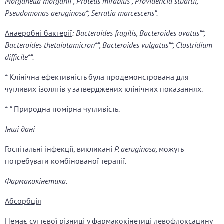
Morganella morganii*, Proteus mirabilis*, Providencia stuartii,
Pseudomonas aeruginosa*, Serratia marcescens*.
Анаеробні бактерії
: Bacteroides fragilis, Bacteroides ovatus**,
Bacteroides thetaiotamicron**, Bacteroides vulgatus**, Clostridium
difficile**.
*
Клінічна ефективність була продемонстрована для
чутливих ізолятів у затверджених клінічних показаннях.
*
*
Природна помірна чутливість.
Інші дані
Госпітальні інфекції, викликані
P. aeruginosa,
можуть
потребувати комбінованої терапії.
Фармакокінетика.
Абсорбція
Немає суттєвої різниці у фармакокінетиці левофлоксацину