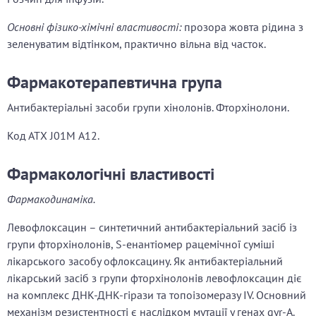
Основні фізико-хімічні властивості:
прозора жовта рідина з
зеленуватим відтінком, практично вільна від часток.
Фармакотерапевтична група
Антибактеріальні засоби групи хінолонів. Фторхінолони.
Код АТХ J01M А12.
Фармакологічні властивості
Фармакодинаміка.
Левофлоксацин – синтетичний антибактеріальний засіб із
групи фторхінолонів, S-енантіомер рацемічної суміші
лікарського засобу офлоксацину. Як антибактеріальний
лікарський засіб з групи фторхінолонів левофлоксацин діє
на комплекс ДНК-ДНК-гірази та топоізомеразу ІV. Основний
механізм резистентності є наслідком мутації у генах gyr-A.