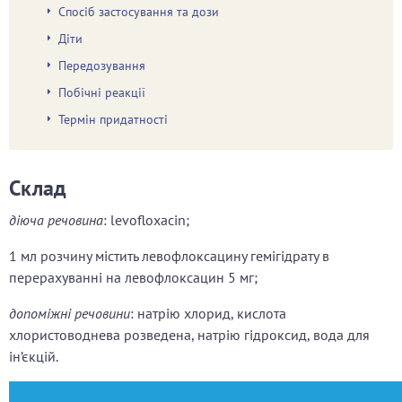
Спосіб застосування та дози
Діти
Передозування
Побічні реакції
Термін придатності
Склад
діюча речовина
: levofloxacin;
1 мл розчину містить левофлоксацину гемігідрату в
перерахуванні на левофлоксацин 5 мг;
допоміжні речовини
: натрію хлорид, кислота
хлористоводнева розведена, натрію гідроксид, вода для
ін’єкцій.