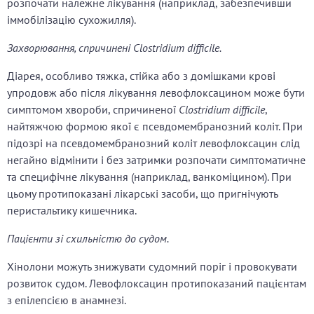
розпочати належне лікування (наприклад, забезпечивши
іммобілізацію сухожилля).
Захворювання, спричинені Clostridium difficile.
Діарея, особливо тяжка, стійка або з домішками крові
упродовж або після лікування левофлоксацином може бути
симптомом хвороби, спричиненої
Clostridium difficile
,
найтяжчою формою якої є псевдомембранозний коліт. При
підозрі на псевдомембранозний коліт левофлоксацин слід
негайно відмінити і без затримки розпочати симптоматичне
та специфічне лікування (наприклад, ванкоміцином). При
цьому протипоказані лікарські засоби, що пригнічують
перистальтику кишечника.
Пацієнти зі схильністю до судом.
Хінолони можуть знижувати судомний поріг і провокувати
розвиток судом. Левофлоксацин протипоказаний пацієнтам
з епілепсією в анамнезі.