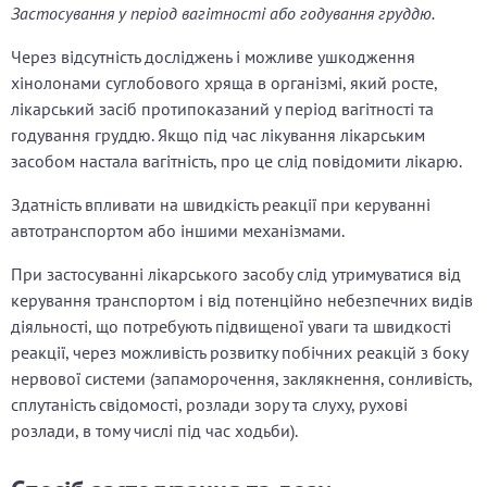
Застосування у період вагітності або годування груддю.
Через відсутність досліджень і можливе ушкодження
хінолонами суглобового хряща в організмі, який росте,
лікарський засіб протипоказаний у період вагітності та
годування груддю. Якщо під час лікування лікарським
засобом настала вагітність, про це слід повідомити лікарю.
Здатність впливати на швидкість реакції при керуванні
автотранспортом або іншими механізмами.
При застосуванні лікарського засобу слід утримуватися від
керування транспортом і від потенційно небезпечних видів
діяльності, що потребують підвищеної уваги та швидкості
реакції, через можливість розвитку побічних реакцій з боку
нервової системи (запаморочення, заклякнення, сонливість,
сплутаність свідомості, розлади зору та слуху, рухові
розлади, в тому числі під час ходьби).