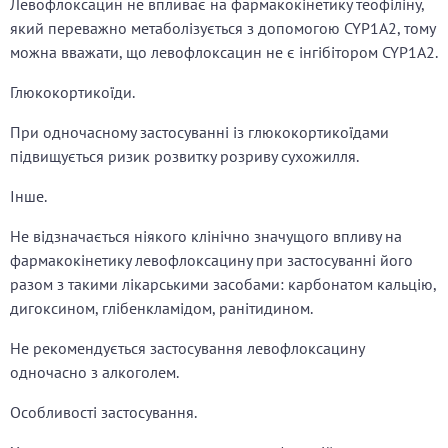
Левофлоксацин не впливає на фармакокінетику теофіліну,
який переважно метаболізується з допомогою CYP1A2, тому
можна вважати, що левофлоксацин не є інгібітором CYP1A2.
Глюкокортикоїди.
При одночасному застосуванні із глюкокортикоїдами
підвищується ризик розвитку розриву сухожилля.
Інше.
Не відзначається ніякого клінічно значущого впливу на
фармакокінетику левофлоксацину при застосуванні його
разом з такими лікарськими засобами: карбонатом кальцію,
дигоксином, глібенкламідом, ранітидином.
Не рекомендується застосування левофлоксацину
одночасно з алкоголем.
Особливості застосування.