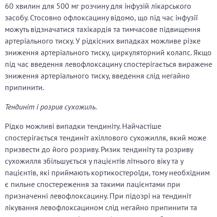
60 хвилин для 500 мг розчину для інфузій лікарського
засобу. Стосовно офлоксацину відомо, що під час інфузії
можуть відзначатися тахікардія та тимчасове підвищення
артеріального тиску. У рідкісних випадках можливе різке
зниження артеріального тиску, циркуляторний колапс. Якщо
під час введення левофлоксацину спостерігається виражене
зниження артеріального тиску, введення слід негайно
припинити.
Тендиніт і розрив сухожиль.
Рідко можливі випадки тендиніту. Найчастіше
спостерігається тендиніт ахіллового сухожилля, який може
призвести до його розриву. Ризик тендиніту та розриву
сухожилля збільшується у пацієнтів літнього віку та у
пацієнтів, які приймають кортикостероїди, тому необхідним
є пильне спостереження за такими пацієнтами при
призначенні левофлоксацину. При підозрі на тендиніт
лікування левофлоксацином слід негайно припинити та