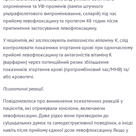
опромінення та УФ-променів (лампи штучного
ультрафіолетового випромінювання, солярій) під час
прийому левофлоксацину та протягом 48 годин після
припинення застосування левофлоксацину.
У пацієнтів, які застосовують антагоністи вітаміну K
, слід
контролювати показники згортання крові при одночасному
прийомі левофлоксацину та антагоністів вітаміну K
(варфарин) через потенційний ризик збільшення
показників згортання крові (протромбіновий час/МНВ) та/
або кровотечі.
Психотичні реакції.
Повідомлялося про виникнення психотичних реакцій у
пацієнтів, які отримували хінолони, включаючи
левофлоксацин. Дуже рідко вони призводили до
суїцидальних думок та самодеструктивної поведінки, а іноді
навіть після прийому єдиної дози левофлоксацину. Якщо у