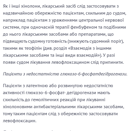
Як і інші хінолони, лікарський засіб слід застосовувати з
надзвичайною обережністю пацієнтам, схильним до судом,
наприклад пацієнтам з ураженнями центральної нервової
системи, при одночасній терапії фенбуфеном та подібними
до нього лікарськими засобами або препаратами, що
підвищують судомну готовність (знижують судомний поріг),
такими як теофілін (див. розділ «Взаємодія з іншими
лікарськими засобами та інші види взаємодій»). У разі
появи судом лікування левофлоксацином слід припинити.
Пацієнти з недостатністю глюкозо-6-фосфатдегідрогенази.
Пацієнти з латентною або розвинутою недостатністю
активності глюкозо-6-фосфат- дегідрогенази мають
схильність до гемолітичних реакцій при лікуванні
хінолоновими антибактеріальними лікарськими засобами,
тому таким пацієнтам слід з обережністю застосовувати
левофлоксацин.