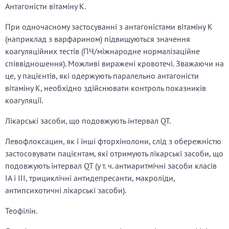
Антагоністи вітаміну К.
При одночасному застосуванні з антагоністами вітаміну К
(наприклад з варфарином) підвищуються значення
коагуляційних тестів (ПЧ/міжнародне нормалізаційне
співвідношення). Можливі виражені кровотечі. Зважаючи на
це, у пацієнтів, які одержують паралельно антагоністи
вітаміну К, необхідно здійснювати контроль показників
коагуляції.
Лікарські засоби, що подовжують інтервал QT.
Левофлоксацин, як і інші фторхінолони, слід з обережністю
застосовувати пацієнтам, які отримують лікарські засоби, що
подовжують інтервал QT (у т. ч. антиаритмічні засоби класів
ІА і ІІІ, трициклічні антидепресанти, макроліди,
антипсихотичні лікарські засоби).
Теофілін.