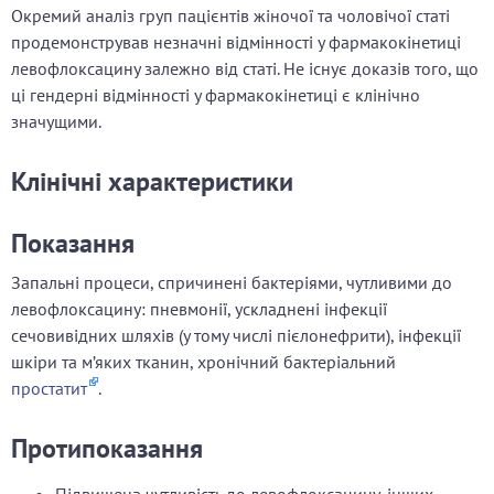
Окремий аналіз груп пацієнтів жіночої та чоловічої статі
продемонстрував незначні відмінності у фармакокінетиці
левофлоксацину залежно від статі. Не існує доказів того, що
ці гендерні відмінності у фармакокінетиці є клінічно
значущими.
Клінічні характеристики
Показання
Запальні процеси, спричинені бактеріями, чутливими до
левофлоксацину: пневмонії, ускладнені інфекції
сечовивідних шляхів (у тому числі пієлонефрити), інфекції
шкіри та м’яких тканин, хронічний бактеріальний
простатит
.
Протипоказання