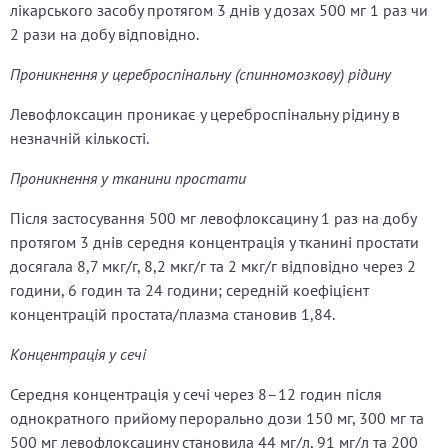
лікарського засобу протягом 3 днів у дозах 500 мг 1 раз чи
2 рази на добу відповідно.
Проникнення у цереброспінальну (спинномозкову) рідину
Левофлоксацин проникає у цереброспінальну рідину в
незначній кількості.
Проникнення у тканини простати
Після застосування 500 мг левофлоксацину 1 раз на добу
протягом 3 днів середня концентрація у тканині простати
досягала 8,7 мкг/г, 8,2 мкг/г та 2 мкг/г відповідно через 2
години, 6 годин та 24 години; середній коефіцієнт
концентрацій простата/плазма становив 1,84.
Концентрація у сечі
Середня концентрація у сечі через 8–12 годин після
однократного прийому перорально дози 150 мг, 300 мг та
500 мг левофлоксацину становила 44 мг/л, 91 мг/л та 200