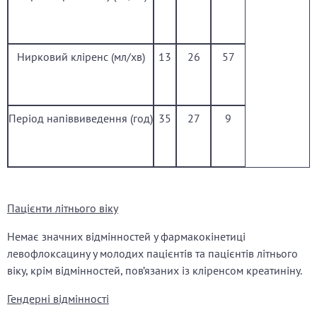
Нирковий кліренс (мл/хв)
13
26
57
Період напіввиведення (год)
35
27
9
Пацієнти літнього віку
Немає значних відмінностей у фармакокінетиці
левофлоксацину у молодих пацієнтів та пацієнтів літнього
віку, крім відмінностей, пов’язаних із кліренсом креатиніну.
Гендерні відмінності