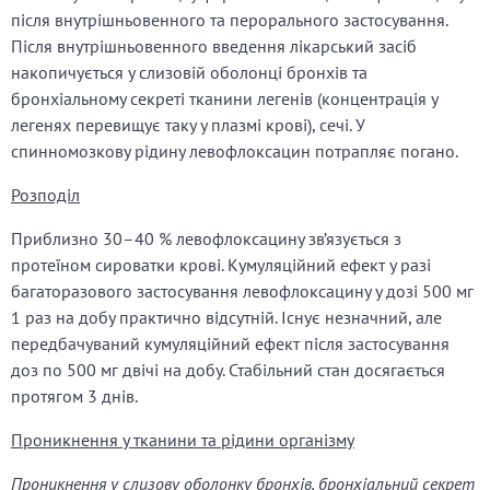
після внутрішньовенного та перорального застосування.
Після внутрішньовенного введення лікарський засіб
накопичується у слизовій оболонці бронхів та
бронхіальному секреті тканини легенів (концентрація у
легенях перевищує таку у плазмі крові), сечі. У
спинномозкову рідину левофлоксацин потрапляє погано.
Розподіл
Приблизно 30–40 % левофлоксацину зв’язується з
протеїном сироватки крові. Кумуляційний ефект у разі
багаторазового застосування левофлоксацину у дозі 500 мг
1 раз на добу практично відсутній. Існує незначний, але
передбачуваний кумуляційний ефект після застосування
доз по 500 мг двічі на добу. Стабільний стан досягається
протягом 3 днів.
Проникнення у тканини та рідини організму
Проникнення у слизову оболонку бронхів, бронхіальний секрет