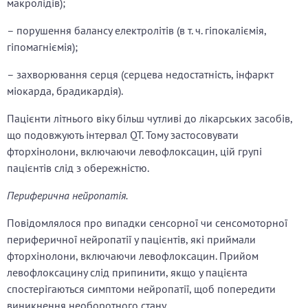
макролідів);
– порушення балансу електролітів (в т. ч. гіпокаліємія,
гіпомагніємія);
– захворювання серця (серцева недостатність, інфаркт
міокарда, брадикардія).
Пацієнти літнього віку більш чутливі до лікарських засобів,
що подовжують інтервал QT. Тому застосовувати
фторхінолони, включаючи левофлоксацин, цій групі
пацієнтів слід з обережністю.
Периферична нейропатія.
Повідомлялося про випадки сенсорної чи сенсомоторної
периферичної нейропатії у пацієнтів, які приймали
фторхінолони, включаючи левофлоксацин. Прийом
левофлоксацину слід припинити, якщо у пацієнта
спостерігаються симптоми нейропатії, щоб попередити
виникнення необоротного стану.