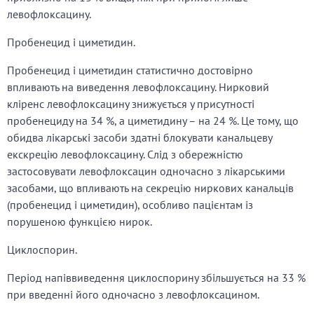
левофлоксацину.
Пробенецид і циметидин.
Пробенецид і циметидин статистично достовірно
впливають на виведення левофлоксацину. Нирковий
кліренс левофлоксацину знижується у присутності
пробенециду на 34 %, а циметидину – на 24 %. Це тому, що
обидва лікарські засоби здатні блокувати канальцеву
екскрецію левофлоксацину. Слід з обережністю
застосовувати левофлоксацин одночасно з лікарськими
засобами, що впливають на секрецію ниркових канальців
(пробенецид і циметидин), особливо пацієнтам із
порушеною функцією нирок.
Циклоспорин.
Період напіввиведення циклоспорину збільшується на 33 %
при введенні його одночасно з левофлоксацином.