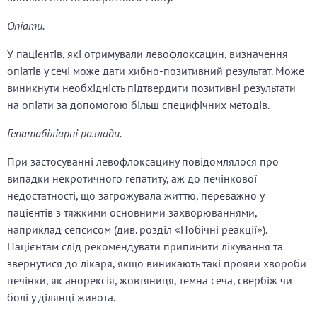
Опіати.
У пацієнтів, які отримували левофлоксацин, визначення
опіатів у сечі може дати хибно-позитивний результат. Може
виникнути необхідність підтвердити позитивні результати
на опіати за допомогою більш специфічних методів.
Гепатобіліарні розлади.
При застосуванні левофлоксацину повідомлялося про
випадки некротичного гепатиту, аж до печінкової
недостатності, що загрожувала життю, переважно у
пацієнтів з тяжкими основними захворюваннями,
наприклад сепсисом (див. розділ «Побічні реакції»).
Пацієнтам слід рекомендувати припинити лікування та
звернутися до лікаря, якщо виникають такі прояви хвороби
печінки, як анорексія, жовтяниця, темна сеча, свербіж чи
болі у ділянці живота.