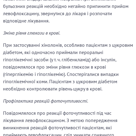
бульозних реакцій необхідно негайно припинити прийом
левофлоксацину, звернутися до лікаря і розпочати
відповідне лікування.
Зміна рівня глюкози в крові.
При застосуванні хінолонів, особливо пацієнтам з цукровим
діабетом, які одночасно приймали пероральні
гіпоглікемічні засоби (у т. ч. глібенкламід) або інсулін,
повідомлялося про зміни рівня глюкози в крові
(гіперглікемію і гіпоглікемію). Спостерігалися випадки
гіпоглікемічної коми. Пацієнтам з цукровим діабетом
необхідно контролювати рівень цукру в крові.
Профілактика реакцій фоточутливості.
Повідомлялося про реакції фоточутливості під час
лікування левофлоксацином. З метою попередження
виникнення реакцій фоточутливості пацієнтам, які
приймають левофлоксацин, слід уникати сонячного