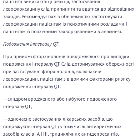
пацієнта виникають ці реакції, застосування
левофлоксацину слід припинити та вдатися до відповідних
заходів. Рекомендується з обережністю застосовувати
левофлоксацин пацієнтам із психотичними розладами і
пацієнтам із психічними захворюваннями в анамнезі.
Подовження інтервалу QT.
При прийомі фторхінолонів повідомлялося про випадки
подовження інтервалу QT. Слід дотримуватися обережності
при застосуванні фторхінолонів, включаючи
левофлоксацин, пацієнтам з відомими факторами ризику
подовження інтервалу QT:
– синдром вродженого або набутого подовженого
інтервалу QT;
– одночасне застосування лікарських засобів, що
подовжують інтервал QT (в тому числі антиаритмічних
засобів класів ІА і ІІІ, трициклічних антидепресантів,