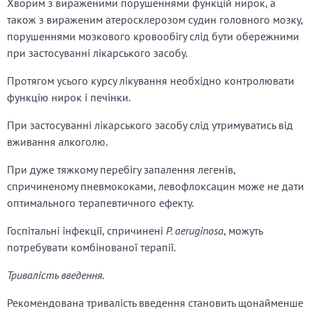
Хворим з вираженими порушеннями функцій нирок, а
також з вираженим атеросклерозом судин головного мозку,
порушеннями мозкового кровообігу слід бути обережними
при застосуванні лікарського засобу.
Протягом усього курсу лікування необхідно контролювати
функцію нирок і печінки.
При застосуванні лікарського засобу слід утримуватись від
вживання алкоголю.
При дуже тяжкому перебігу запалення легенів,
спричиненому пневмококами, левофлоксацин може не дати
оптимального терапевтичного ефекту.
Госпітальні інфекції, спричинені
P. aeruginosa
, можуть
потребувати комбінованої терапії.
Тривалість введення.
Рекомендована тривалість введення становить щонайменше