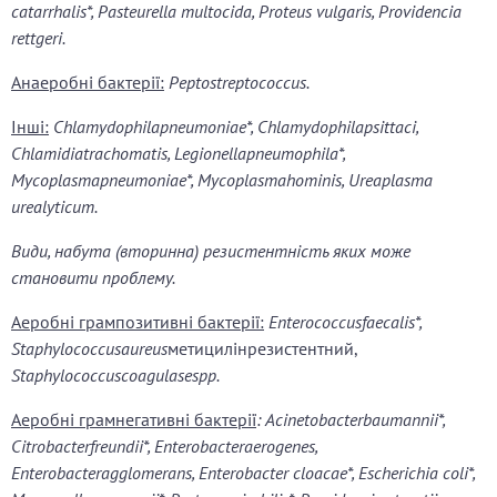
catarrhalis*, Pasteurella multocida, Proteus vulgaris, Providencia
rettgeri.
Анаеробні бактерії:
Peptostreptococcus.
Інші:
Chlamydophilapneumoniae*, Chlamydophilapsittaci,
Chlamidiatrachomatis, Legionellapneumophila*,
Mycoplasmapneumoniae*, Mycoplasmahominis, Ureaplasma
urealyticum.
Види, набута (вторинна) резистентність яких може
становити проблему.
Аеробні грампозитивні бактерії:
Enterococcusfaecalis*,
Staphylococcusaureus
метицилінрезистентний,
Staphylococcuscoagulasespp.
Аеробні грамнегативні бактерії
: Acinetobacterbaumannii*,
Citrobacterfreundii*, Enterobacteraerogenes,
Enterobacteragglomerans, Enterobacter cloacae*, Escherichia coli*,