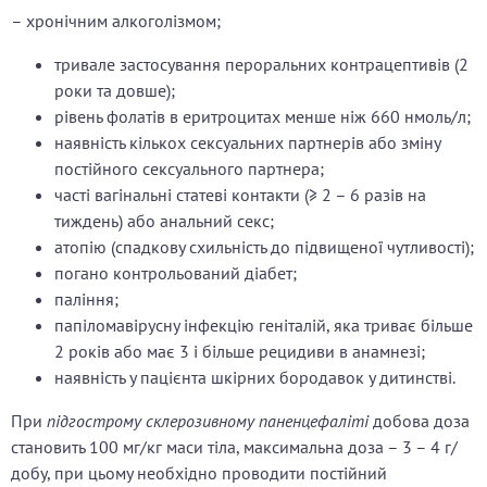
– хронічним алкоголізмом;
тривале застосування пероральних контрацептивів (2
роки та довше);
рівень фолатів в еритроцитах менше ніж 660 нмоль/л;
наявність кількох сексуальних партнерів або зміну
постійного сексуального партнера;
часті вагінальні статеві контакти (≥ 2 – 6 разів на
тиждень) або анальний секс;
атопію (спадкову схильність до підвищеної чутливості);
погано контрольований діабет;
паління;
папіломавірусну інфекцію геніталій, яка триває більше
2 років або має 3 і більше рецидиви в анамнезі;
наявність у пацієнта шкірних бородавок у дитинстві.
При
підгострому склерозивному паненцефаліті
добова доза
становить 100 мг/кг маси тіла, максимальна доза – 3 – 4 г/
добу, при цьому необхідно проводити постійний