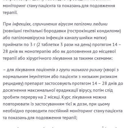
моніторинг стану пацієнта та показань для подовження
терапії.
При
інфекціях,
спричинених вірусом папіломи людини
(зовнішні генітальні бородавки (гострокінцеві кондиломи)
або папіломавірусна інфекція каналу шийки матки)
приймати по
3 г (2 таблетки 3 рази на день) протягом 14 –
28 днів як монотерапію або як доповнення до місцевої
терапії або хірургічного лікування за такими схемами:
– для лікування
пацієнтів з групи низького ризику
(хворі з
нормальним імунітетом або пацієнти з низьким ризиком
рецидиву) препарат застосовують протягом 14 – 28 днів до
досягнення максимальної ерадикації вірусу, потім слід
зробити перерву на 2 місяці. Курс лікування можна
повторювати із застосуванням тієї ж дози, при цьому
необхідно проводити постійний моніторинг стану пацієнта
та показань для подовження терапії;
*