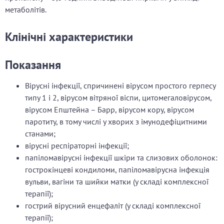
метаболітів.
Клінічні характеристики
Показання
Вірусні інфекції, спричинені вірусом простого герпесу
типу 1 і 2, вірусом вітряної віспи, цитомегаловірусом,
вірусом Епштейна – Барр, вірусом кору, вірусом
паротиту, в тому числі у хворих з імунодефіцитними
станами;
вірусні респіраторні інфекції;
папіломавірусні інфекції шкіри та слизових оболонок:
гострокінцеві кондиломи, папіломавірусна інфекція
вульви, вагіни та шийки матки (у складі комплексної
терапії);
гострий вірусний енцефаліт (у складі комплексної
терапії);