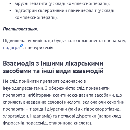
вірусні гепатити (у складі комплексної терапії);
підгострий склерозивний паненцефаліт (у складі
комплексної терапії).
Протипоказання
.
Підвищена чутливість до будь-якого компонента препарату,
подагра
, гіперурикемія.
Взаємодія з іншими лікарськими
засобами та інші види взаємодій
Не слід приймати препарат одночасно з
імунодепресантами. З обережністю слід призначати
препарат з інгібіторами ксантиноксидази та засобами, що
сприяють виведенню сечової кислоти, включаючи сечогінні
препарати – тіазидні діуретики (такі як гідрохлоротіазид,
хлорталідон, індапамід) та петльові діуретики (наприклад
фуросемід, торасемід, етакринова кислота).