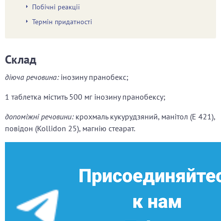
Побічні реакції
Термін придатності
Склад
діюча речовина:
інозину пранобекс;
1 таблетка містить 500 мг інозину пранобексу;
допоміжні речовини:
крохмаль кукурудзяний, манітол (Е 421),
повідон (Kollidon 25), магнію стеарат.