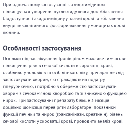
При одночасному застосуванні з азидотимідином
підвищується утворення нуклеотиду внаслідок збільшення
біодоступності азидотимідину у плазмі крові та збільшення
внутрішньоклітинного фосфорилювання у моноцитах крові
людини.
Особливості застосування
Оскільки під час лікування Гропівіріном можливе тимчасове
підвищення рівнів сечової кислоти в сироватці крові,
особливо у чоловіків та осіб літнього віку, препарат не слід
застосовувати хворим, які страждають на подагру,
гіперурикемію, і потрібно з обережністю застосовувати
хворим з сечокам′яною хворобою та зі зниженою функцією
нирок. При застосуванні препарату більше 3 місяців
доцільно щомісяця перевіряти лабораторні показники
функції печінки та нирок (трансамінази, креатинін), рівень
сечової кислоти у сироватці крові, проводити аналіз крові.