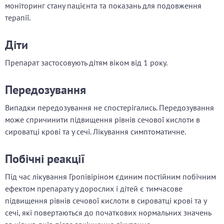
моніторинг стану пацієнта та показань для подовження
терапії.
Діти
Препарат застосовують дітям віком від 1 року.
Передозування
Випадки передозування не спостерігались. Передозування
може спричинити підвищення рівнів сечової кислоти в
сироватці крові та у сечі. Лікування симптоматичне.
Побічні реакції
Під час лікування Гропівіріном єдиним постійним побічним
ефектом препарату у дорослих і дітей є тимчасове
підвищення рівнів сечової кислоти в сироватці крові та у
сечі, які повертаються до початкових нормальних значень