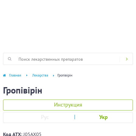
Главная
Лекарства
Гропівірін
Гропівірін
Инструкция
Рус
Укр
Код ATХ:
J05AX05