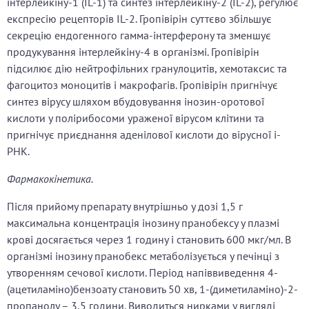
інтерлейкіну-1 (IL-1) та синтез інтерлейкіну-2 (IL-2), регулює
експресію рецепторів IL-2. Гропівірін суттєво збільшує
секрецію ендогенного гамма-інтерферону та зменшує
продукування інтерлейкіну-4 в організмі. Гропівірін
підсилює дію нейтрофільних гранулоцитів, хемотаксис та
фагоцитоз моноцитів і макрофагів. Гропівірін пригнічує
синтез вірусу шляхом вбудовування інозин-оротової
кислоти у полірибосоми ураженої вірусом клітини та
пригнічує приєднання аденілової кислоти до вірусної і-
РНК.
Фармакокінетика.
Після прийому препарату внутрішньо у дозі
1,5 г
максимальна концентрація інозину пранобексу у плазмі
крові досягається через 1 годину і становить 600 мкг/мл. В
організмі інозину пранобекс метаболізується у печінці з
утворенням сечової кислоти. Період напіввиведення 4-
(ацетиламіно)бензоату становить 50 хв, 1-(диметиламіно)-2-
пропанолу – 3,5 години. Виводиться нирками у вигляді