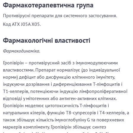
Фармакотерапевтична група
Противірусні препарати для системного застосування.
Код АТХ J05A X05.
Фармакологічні властивості
Фармакодинаміка.
Гропівірін – противірусний засіб з імуномодулюючими
властивостями. Препарат нормалізує (до індивідуальної
норми) дефіцит або дисфункцію клітинного імунітету,
індукуючи дозрівання і диференціювання Т-лімфоцитів і
Т1-хелперів, потенціюючи індукцію лімфопроліферативної
відповіді у мітогенних або антиген-активних клітинах.
Гропівірін моделює цитотоксичність Т-лімфоцитів і
натуральних кілерів, функцію Т8-супресорів і Т4-хелперів, а
також збільшує кількість імуноглобуліну G та поверхневих
маркерів компліменту. Гропівірін збільшує синтез