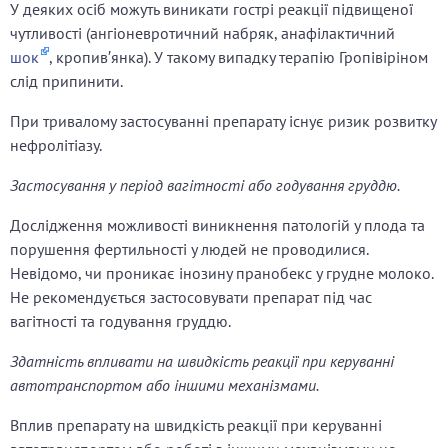
У деяких осіб можуть виникати гострі реакції підвищеної
чутливості (ангіоневротичний набряк, анафілактичний
шок
, кропив′янка). У такому випадку терапію Гропівіріном
слід припинити.
При тривалому застосуванні препарату існує ризик розвитку
нефролітіазу.
Застосування у період вагітності або годування груддю.
Дослідження можливості виникнення патологій у плода та
порушення фертильності у людей не проводилися.
Невідомо, чи проникає інозину пранобекс у грудне молоко.
Не рекомендується застосовувати препарат під час
вагітності та годування груддю.
Здатність впливати на швидкість реакції при керуванні
автотранспортом або іншими механізмами.
Вплив препарату на швидкість реакції при керуванні