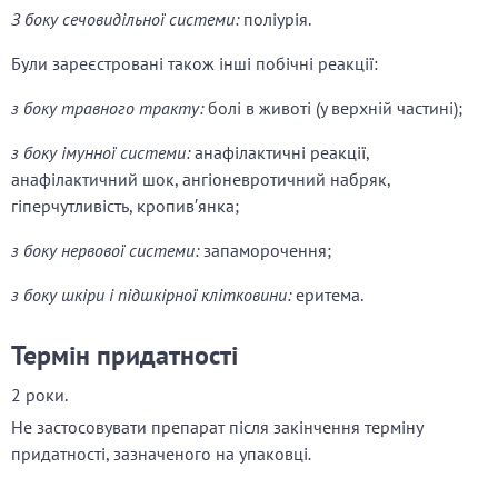
З боку сечовидільної системи:
поліурія.
Були зареєстровані також інші побічні реакції:
з боку травного тракту:
болі в животі (у верхній частині);
з боку імунної системи:
анафілактичні реакції,
анафілактичний шок, ангіоневротичний набряк,
гіперчутливість, кропив′янка;
з боку нервової системи:
запаморочення;
з боку шкіри і підшкірної клітковини:
еритема.
Термін придатності
2 роки.
Не застосовувати препарат після закінчення терміну
придатності, зазначеного на упаковці
.