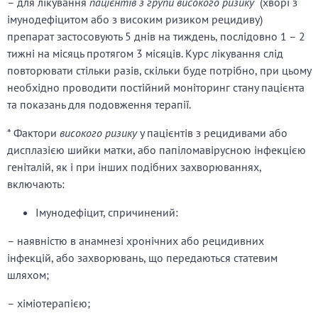
– для лікування
пацієнтів з групи високого ризику
(хворі з
імунодефіцитом або з високим ризиком рецидиву)
препарат застосовують 5 днів на тиждень, послідовно 1 – 2
тижні на місяць протягом 3 місяців. Курс лікування слід
повторювати стільки разів, скільки буде потрібно, при цьому
необхідно проводити постійний моніторинг стану пацієнта
та показань для подовження терапії.
* Фактори
високого ризику
у пацієнтів з рецидивами або
дисплазією шийки матки, або папіломавірусною інфекцією
геніталій, як і при інших подібних захворюваннях,
включають:
Імунодефіцит, спричинений:
– наявністю в анамнезі хронічних або рецидивних
інфекцій, або захворювань, що передаються статевим
шляхом;
– хіміотерапією;