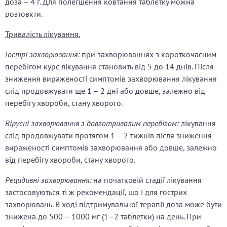
доза –
4 г. Для полегшення ковтання таблетку можна
розтовкти.
Тривалість лікування.
Гострі
захворювання:
при захворюваннях з короткочасним
перебігом курс лікування становить від 5 до 14 днів. Після
зниження вираженості симптомів захворювання лікування
слід продовжувати ще 1 – 2 дні або довше, залежно від
перебігу хвороби, стану хворого.
Вірусні захворювання з довготривалим перебігом:
лікування
слід продовжувати протягом 1 – 2 тижнів після зниження
вираженості симптомів захворювання або довше, залежно
від перебігу хвороби, стану хворого.
Рецидивні захворювання:
на початковій стадії лікування
застосовуються ті ж рекомендації, що і для гострих
захворювань. В ході підтримувальної терапії доза може бути
знижена до 500 – 1000 мг (1–2 таблетки) на день. При