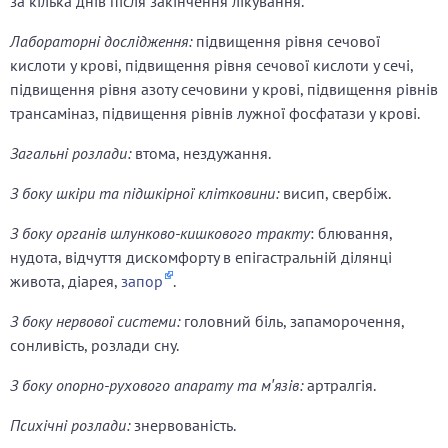
за кілька днів після закінчення лікування.
Лабораторні дослідження:
підвищення рівня сечової
кислоти у крові, підвищення рівня сечової кислоти у сечі,
підвищення рівня азоту сечовини у крові, підвищення рівнів
трансаміназ, підвищення рівнів лужної фосфатази у крові.
Загальні розлади:
втома, нездужання.
З боку шкіри та підшкірної клітковини:
висип, свербіж.
З боку органів шлунково-кишкового тракту
: блювання,
нудота, відчуття дискомфорту в епігастральній ділянці
живота, діарея,
запор
.
З боку нервової системи:
головний біль, запаморочення,
сонливість, розлади сну.
З боку опорно-рухового апарату та м′язів:
артралгія.
Психічні розлади:
знервованість.