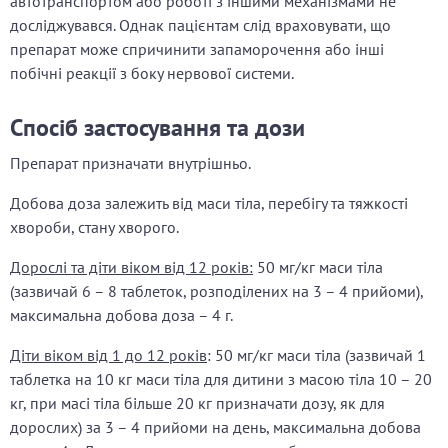
автотранспортом або роботі з іншими механізмами не
досліджувався. Однак пацієнтам слід враховувати, що
препарат може спричинити запаморочення або інші
побічні реакції з боку нервової системи.
Спосіб застосування та дози
Препарат призначати внутрішньо.
Добова доза залежить від маси тіла, перебігу та тяжкості
хвороби, стану хворого.
Дорослі та діти віком від 12 років:
50 мг/кг маси тіла
(зазвичай 6 – 8 таблеток, розподілених на 3 – 4 прийоми),
максимальна добова доза –
4 г.
Діти віком від 1 до 12 років
: 50 мг/кг маси тіла (зазвичай 1
таблетка на
10 кг маси тіла для дитини з масою тіла 10 –
20
кг, при масі тіла більше
20 кг призначати дозу, як для
дорослих) за 3 – 4 прийоми на день, максимальна добова