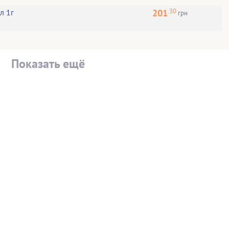
.30
201
л 1г
грн
Показать ещё