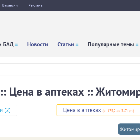
Вакансии
Реклама
и БАД
Новости
Статьи
Популярные темы
: Цена в аптеках :: Житоми
и (2)
Цена в аптеках
(
от 175,2
до 317 грн.
)
Житомир