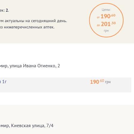
Цены:
ек:
2
.
190
.60
от
ум
актуальны на сегодняшний день.
201
.30
до
из нижеперечисленных аптек.
грн
мир
,
улица Ивана Огиенко, 2
.60
190
 1г
грн
омир
,
Киевская улица, 7/4