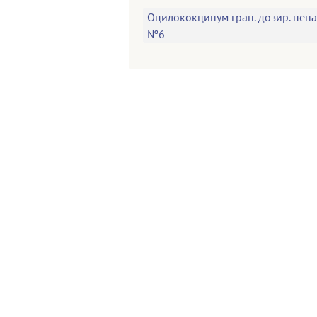
Оцилококцинум гран. дозир. пена
№6