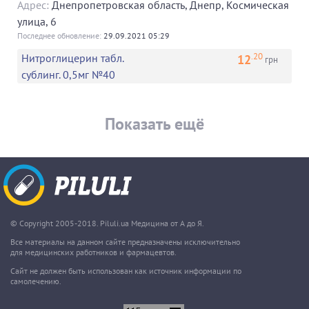
Адрес:
Днепропетровская область
,
Днепр
,
Космическая
улица, 6
Последнее обновление:
29.09.2021 05:29
.20
12
Нитроглицерин табл.
грн
сублинг. 0,5мг №40
Показать ещё
© Copyright 2005-2018. Piluli.ua Медицина от А до Я.
Все материалы на данном сайте предназначены исключительно
для медицинских работников и фармацевтов.
Сайт не должен быть использован как источник информации по
самолечению.