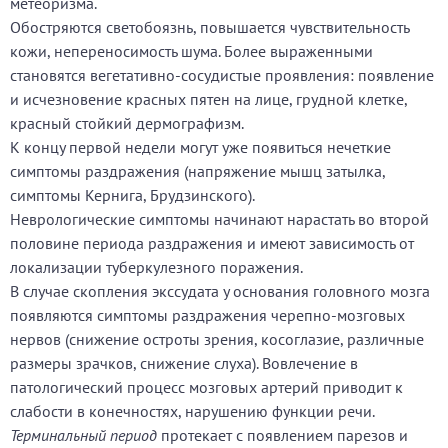
метеоризма.
Обостряются светобоязнь, повышается чувствительность
кожи, непереносимость шума. Более выраженными
становятся вегетативно-сосудистые проявления: появление
и исчезновение красных пятен на лице, грудной клетке,
красный стойкий дермографизм.
К концу первой недели могут уже появиться нечеткие
симптомы раздражения (напряжение мышц затылка,
симптомы Кернига, Брудзинского).
Неврологические симптомы начинают нарастать во второй
половине периода раздражения и имеют зависимость от
локализации туберкулезного поражения.
В случае скопления экссудата у основания головного мозга
появляются симптомы раздражения черепно-мозговых
нервов (снижение остроты зрения, косоглазие, различные
размеры зрачков, снижение слуха). Вовлечение в
патологический процесс мозговых артерий приводит к
слабости в конечностях, нарушению функции речи.
Терминальный период
протекает с появлением парезов и