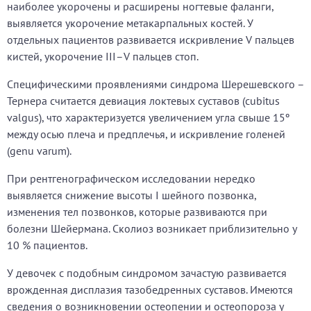
наиболее укорочены и расширены ногтевые фаланги,
выявляется укорочение метакарпальных костей. У
отдельных пациентов развивается искривление V пальцев
кистей, укорочение III–V пальцев стоп.
Специфическими проявлениями синдрома Шерешевского –
Тернера считается девиация локтевых суставов (cubitus
valgus), что характеризуется увеличением угла свыше 15º
между осью плеча и предплечья, и искривление голеней
(genu varum).
При рентгенографическом исследовании нередко
выявляется снижение высоты I шейного позвонка,
изменения тел позвонков, которые развиваются при
болезни Шейермана. Сколиоз возникает приблизительно у
10 % пациентов.
У девочек с подобным синдромом зачастую развивается
врожденная дисплазия тазобедренных суставов. Имеются
сведения о возникновении остеопении и остеопороза у