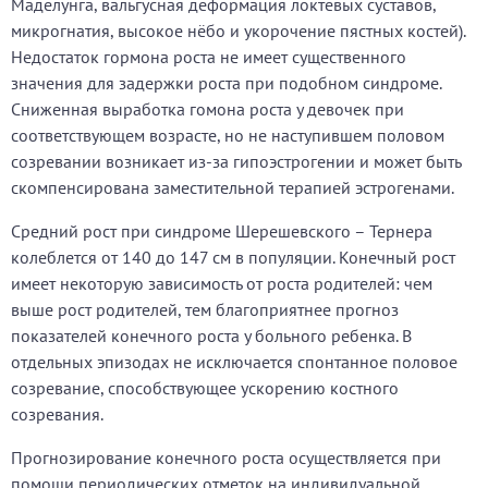
Маделунга, вальгусная деформация локтевых суставов,
микрогнатия, высокое нёбо и укорочение пястных костей).
Недостаток гормона роста не имеет существенного
значения для задержки роста при подобном синдроме.
Сниженная выработка гомона роста у девочек при
соответствующем возрасте, но не наступившем половом
созревании возникает из-за гипоэстрогении и может быть
скомпенсирована заместительной терапией эстрогенами.
Средний рост при синдроме Шерешевского – Тернера
колеблется от 140 до 147 см в популяции. Конечный рост
имеет некоторую зависимость от роста родителей: чем
выше рост родителей, тем благоприятнее прогноз
показателей конечного роста у больного ребенка. В
отдельных эпизодах не исключается спонтанное половое
созревание, способствующее ускорению костного
созревания.
Прогнозирование конечного роста осуществляется при
помощи периодических отметок на индивидуальной