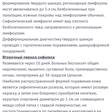
формирования твердого шанкра, регионарные лимфоузлы
могут увеличиваться до 3-х см, безболезненные при
пальпации, кожные покровы над лимфоузлами обычные.
Сифилитический лимфангит имеет вид плотного
безболезненного тяжа, направленного к региональным
лимфоузлам.
Дифференциальную диагностику твердого шанкра
проводят с герпетическими поражениями, шанкроформной
пиодермией.
Вторичный период сифилиса
Развивается через 10 дней. Больных беспокоит общее
недомогание; мышечно-суставные боли, преимущественно
ночью; гипертермия до 38 градусов Цельсия.
Наиболее распространенной формой поражения кожи
является сифилитическая розеола, которые имеют розовую
окраску, а затем они бледнеют, приобретая нечеткие,
округлые очертания диаметром до 1 см, не сливающиеся
между собой пятна с гладкой поверхностью, не
распространяющиеся по периферии и находящиеся на