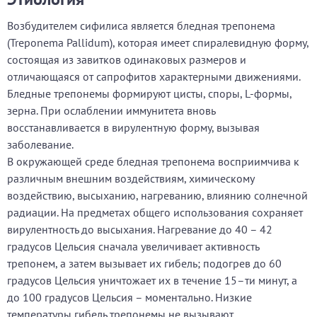
Возбудителем сифилиса является бледная трепонема
(Treponema Pallidum), которая имеет спиралевидную форму,
состоящая из завитков одинаковых размеров и
отличающаяся от сапрофитов характерными движениями.
Бледные трепонемы формируют цисты, споры, L-формы,
зерна. При ослаблении иммунитета вновь
восстанавливается в вирулентную форму, вызывая
заболевание.
В окружающей среде бледная трепонема восприимчива к
различным внешним воздействиям, химическому
воздействию, высыханию, нагреванию, влиянию солнечной
радиации. На предметах общего использования сохраняет
вирулентность до высыхания. Нагревание до 40 – 42
градусов Цельсия сначала увеличивает активность
трепонем, а затем вызывает их гибель; подогрев до 60
градусов Цельсия уничтожает их в течение 15–ти минут, а
до 100 градусов Цельсия – моментально. Низкие
температуры гибель трепонемы не вызывают.