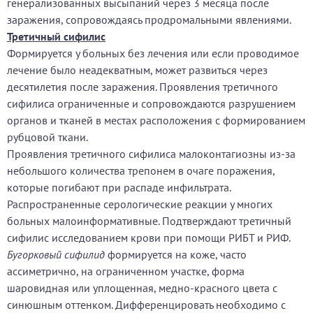
генерализованных высыпаний через 3 месяца после
заражения, сопровождаясь продромальными явлениями.
Третичный сифилис
Формируется у больных без лечения или если проводимое
лечение было неадекватным, может развиться через
десятилетия после заражения. Проявления третичного
сифилиса ограниченные и сопровождаются разрушением
органов и тканей в местах расположения с формированием
рубцовой ткани.
Проявления третичного сифилиса малоконтагиозны из-за
небольшого количества трепонем в очаге поражения,
которые погибают при распаде инфильтрата.
Распространенные серологические реакции у многих
больных малоинформативные. Подтверждают третичный
сифилис исследованием крови при помощи РИБТ и РИФ.
Бугорковый сифилид
формируется на коже, часто
ассиметрично, на ограниченном участке, форма
шаровидная или уплощенная, медно-красного цвета с
синюшным оттенком. Дифференцировать необходимо с