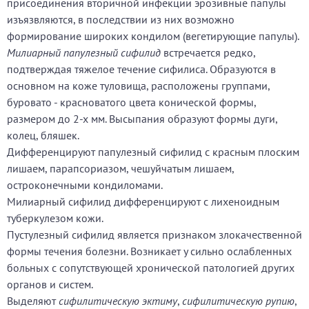
присоединения вторичной инфекции эрозивные папулы
изъязвляются, в последствии из них возможно
формирование широких кондилом (вегетирующие папулы).
Милиарный папулезный сифилид
встречается редко,
подтверждая тяжелое течение сифилиса. Образуются в
основном на коже туловища, расположены группами,
буровато - красноватого цвета конической формы,
размером до 2-х мм. Высыпания образуют формы дуги,
колец, бляшек.
Дифференцируют папулезный сифилид с красным плоским
лишаем, парапсориазом, чешуйчатым лишаем,
остроконечными кондиломами.
Милиарный сифилид дифференцируют с лихеноидным
туберкулезом кожи.
Пустулезный сифилид является признаком злокачественной
формы течения болезни. Возникает у сильно ослабленных
больных с сопутствующей хронической патологией других
органов и систем.
Выделяют
сифилитическую эктиму
,
сифилитическую рупию
,