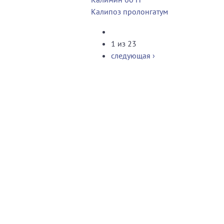
Калипоз пролонгатум
1 из 23
следующая ›