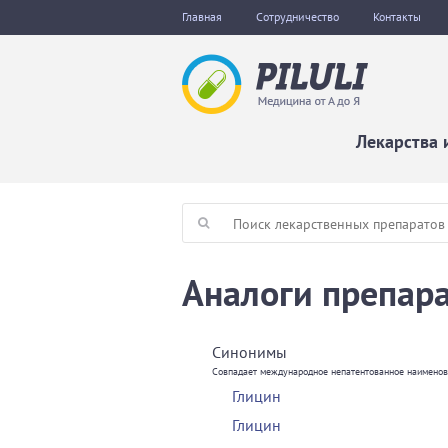
Главная
Сотрудничество
Контакты
Лекарства 
Аналоги препара
Синонимы
Совпадает международное непатентованное наимено
Глицин
Глицин