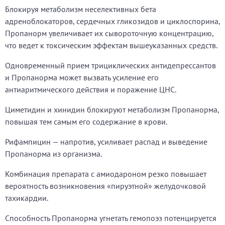
Блокируя метаболизм неселективных бета
адреноблокаторов, сердечных гликозидов и циклоспорина,
Пропанорм увеличивает их сывороточную концентрацию,
что ведет к токсическим эффектам вышеуказанных средств.
Одновременный прием трициклических антидепрессантов
и Пропанорма может вызвать усиление его
антиаритмического действия и поражение ЦНС.
Циметидин и хинидин блокируют метаболизм Пропанорма,
повышая тем самым его содержание в крови.
Рифампицин — напротив, усиливает распад и выведение
Пропанорма из организма.
Комбинация препарата с амиодароном резко повышает
вероятность возникновения «пируэтной» желудочковой
тахикардии.
Способность Пропанорма угнетать гемопоэз потенцируется