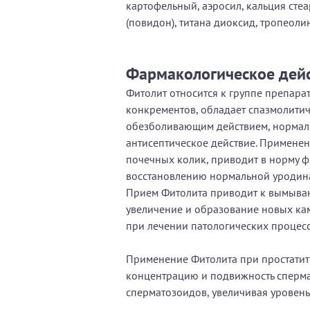
картофельный, аэросил, кальция ст
(повидон), титана диоксид, тропеолин
Фармакологическое дей
Фитолит относится к группе препар
конкрементов, обладает спазмолити
обезболивающим действием, нормал
антисептическое действие. Применен
почечных колик, приводит в норму ф
восстановлению нормальной уродинам
Прием Фитолита приводит к вымыван
увеличение и образование новых ка
при лечении патологических процес
Применение Фитолита при простатите
концентрацию и подвижность сперма
сперматозоидов, увеличивая уровень