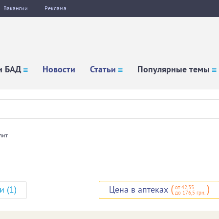
Вакансии
Реклама
и БАД
Новости
Статьи
Популярные темы
лит
(
)
от 42,35
и (1)
Цена в аптеках
до 176,5 грн.