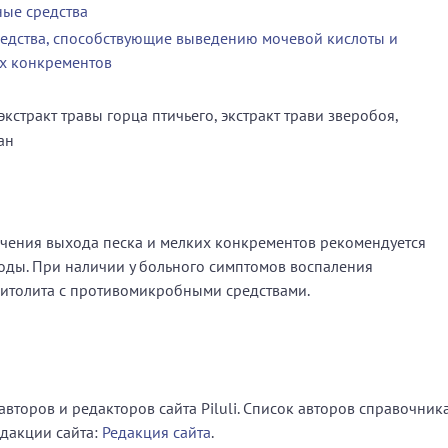
ые средства
едства, способствующие выведению мочевой кислоты и
х конкрементов
экстракт травы горца птичьего, экстракт трави зверобоя,
ан
гчения выхода песка и мелких конкрементов рекомендуется
оды. При наличии у больного симптомов воспаления
толита с противомикробными средствами.
второв и редакторов сайта Piluli. Список авторов справочник
едакции сайта:
Редакция сайта
.