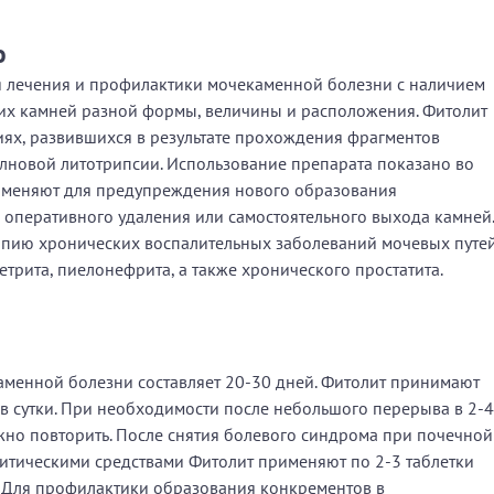
ю
 лечения и профилактики мочекаменной болезни с наличием
их камней разной формы, величины и расположения. Фитолит
ях, развившихся в результате прохождения фрагментов
лновой литотрипсии. Использование препарата показано во
именяют для предупреждения нового образования
 оперативного удаления или самостоятельного выхода камней.
апию хронических воспалительных заболеваний мочевых путей
ретрита, пиелонефрита, а также хронического простатита.
аменной болезни составляет 20-30 дней. Фитолит принимают
 в сутки. При необходимости после небольшого перерыва в 2-4
жно повторить. После снятия болевого синдрома при почечной
тическими средствами Фитолит применяют по 2-3 таблетки
ь. Для профилактики образования конкрементов в