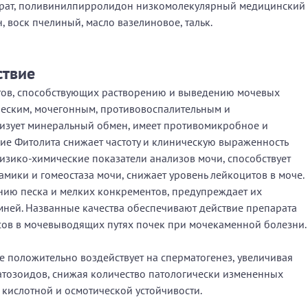
еарат, поливинилпирролидон низкомолекулярный медицинский
, воск пчелиный, масло вазелиновое, тальк.
ствие
атов, способствующих растворению и выведению мочевых
ческим, мочегонным, противовоспалительным и
изует минеральный обмен, имеет противомикробное и
ие Фитолита снижает частоту и клиническую выраженность
изико-химические показатели анализов мочи, способствует
ики и гомеостаза мочи, снижает уровень лейкоцитов в моче.
ию песка и мелких конкрементов, предупреждает их
мней. Названные качества обеспечивают действие препарата
сов в мочевыводящих путях почек при мочекаменной болезни.
 положительно воздействует на сперматогенез, увеличивая
тозоидов, снижая количество патологически измененных
 кислотной и осмотической устойчивости.