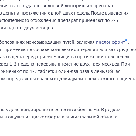
ния сеанса ударно-волновой литотрипсии препарат
 в день на протяжении одной-двух недель. После выведения
остоятельного отхождения препарат применяют по 2-3
нии одного-двух месяцев.
аболеваниях мочевыводящих путей, включая
пиелонефрит
,
т применяют в составе комплексной терапии или как средство
раза в день перед приемом пищи на протяжении трех недель.
рез 1-2 неделю перерыва в течение двух-трех месяцев. При
рименяют по 1-2 таблетки один-два раза в день. Общая
ом определяется врачом индивидуально для каждого пациента
ных действий, хорошо переносится больными. В редких
ы и ощущения дискомфорта в эпигастральной области.