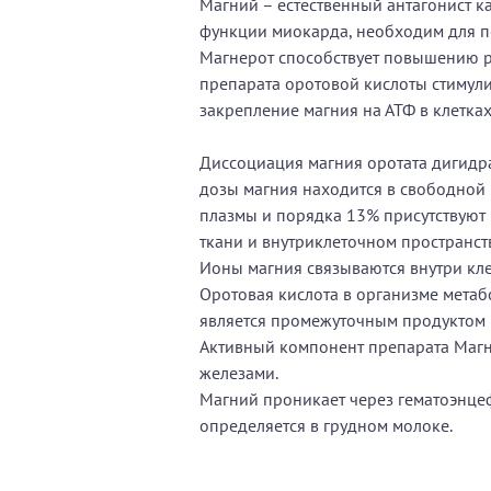
Магний – естественный антагонист к
функции миокарда, необходим для 
Магнерот способствует повышению рез
препарата оротовой кислоты стимулир
закрепление магния на АТФ в клетках
Диссоциация магния оротата дигидра
дозы магния находится в свободной
плазмы и порядка 13% присутствуют 
ткани и внутриклеточном пространст
Ионы магния связываются внутри кле
Оротовая кислота в организме мета
является промежуточным продуктом
Активный компонент препарата Магн
железами.
Магний проникает через гематоэнце
определяется в грудном молоке.