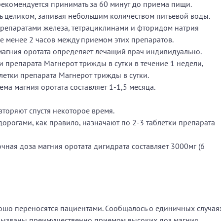
рекомендуется принимать за 60 минут до приема пищи.
ь целиком, запивая небольшим количеством питьевой воды.
епаратами железа, тетрациклинами и фторидом натрия
е менее 2 часов между приемом этих препаратов.
магния оротата определяет лечащий врач индивидуально.
и препарата Магнерот трижды в сутки в течение 1 недели,
летки препарата Магнерот трижды в сутки.
ма магния оротата составляет 1-1,5 месяца.
торяют спустя некоторое время.
рогами, как правило, назначают по 2-3 таблетки препарата
ная доза магния оротата дигидрата составляет 3000мг (6
рошо переносятся пациентами. Сообщалось о единичных случая
 вызваны преимущественно приемом высоких доз магния.