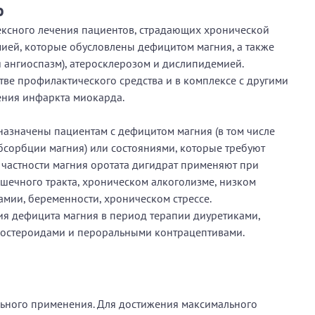
ю
ексного лечения пациентов, страдающих хронической
ией, которые обусловлены дефицитом магния, а также
 ангиоспазм), атеросклерозом и дислипидемией.
тве профилактического средства и в комплексе с другими
ения инфаркта миокарда.
 назначены пациентам с дефицитом магния (в том числе
орбции магния) или состояниями, которые требуют
 частности магния оротата дигидрат применяют при
шечного тракта, хроническом алкоголизме, низком
мии, беременности, хроническом стрессе.
ия дефицита магния в период терапии диуретиками,
костероидами и пероральными контрацептивами.
ьного применения. Для достижения максимального