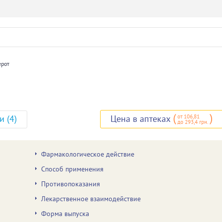
ерот
(
)
от 106,81
и (4)
Цена в аптеках
до 293,4 грн.
Фармакологическое действие
Способ применения
Противопоказания
Лекарственное взаимодействие
Форма выпуска