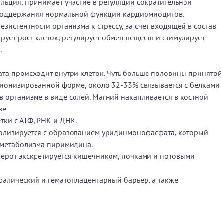
альция, принимает участие в регуляции сократительной
поддержания нормальной функции кардиомиоцитов.
истентности организма к стрессу, за счет входящей в состав
ует рост клеток, регулирует обмен веществ и стимулирует
.
та происходит внутри клеток. Чуть больше половины принято
 ионизированной форме, около 32-33% связывается с белками
в организме в виде солей. Магний накапливается в костной
ве.
тки с АТФ, РНК и ДНК.
болизируется с образованием уридинмонофасфата, который
 метаболизма пиримидина.
ерот экскретируется кишечником, почками и потовыми
фалический и гематоплацентарный барьер, а также