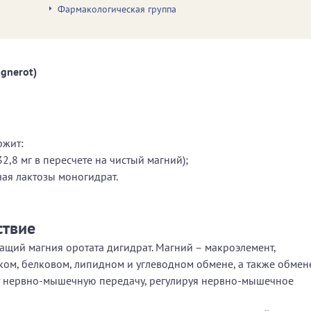
Фармакологическая группа
gnerot)
ржит:
2,8 мг в пересчете на чистый магний);
ая лактозы моногидрат.
ствие
ащий магния оротата дигидрат. Магний – макроэлемент,
ом, белковом, липидном и углеводном обмене, а также обмен
ет нервно-мышечную передачу, регулируя нервно-мышечное