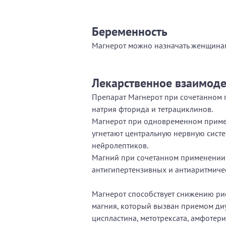
Беременность
Магнерот можно назначать женщинам
Лекарственное взаимоде
Препарат Магнерот при сочетанном
натрия фторида и тетрациклинов.
Магнерот при одновременном примен
угнетают центральную нервную систе
нейролептиков.
Магний при сочетанном применении 
антигипертензивных и антиаритмичес
Магнерот способствует снижению ри
магния, который вызван приемом диу
циспластина, метотрексата, амфотер