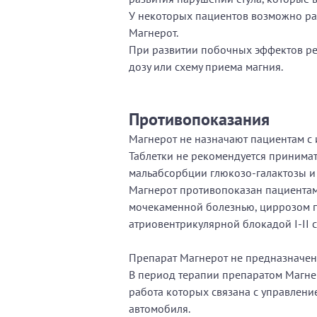
У некоторых пациентов возможно ра
Магнерот.
При развитии побочных эффектов рек
дозу или схему приема магния.
Противопоказания
Магнерот не назначают пациентам с
Таблетки не рекомендуется принимат
мальабсорбции глюкозо-галактозы и 
Магнерот противопоказан пациентам
мочекаменной болезнью, циррозом п
атриовентрикулярной блокадой I-II 
Препарат Магнерот не предназначен
В период терапии препаратом Магне
работа которых связана с управлен
автомобиля.