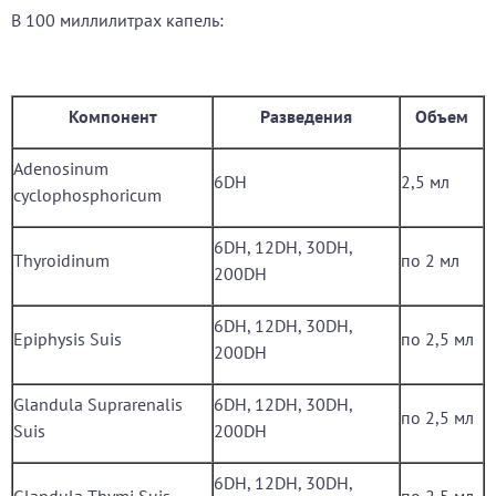
В 100 миллилитрах капель:
Компонент
Разведения
Объем
Adenosinum
6DH
2,5 мл
cyclophosphoricum
6DH, 12DH, 30DH,
Thyroidinum
по 2 мл
200DH
6DH, 12DH, 30DH,
Epiphysis Suis
по 2,5 мл
200DH
Glandula Suprarenalis
6DH, 12DH, 30DH,
по 2,5 мл
Suis
200DH
6DH, 12DH, 30DH,