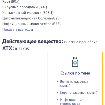
Корь (B05)
Вирусные бородавки (B07)
Контагиозный моллюск (B08.1)
Цитомегаловирусная болезнь (B25)
Инфекционный мононуклеоз (B27)
Показать все коды
Действующее вещество:
инозина пранобекс
АТХ:
J05AX05
Ссылки по теме
Герпес
(справочная
статья)
Корь
(справочная статья)
Инфекционный
мононуклеоз