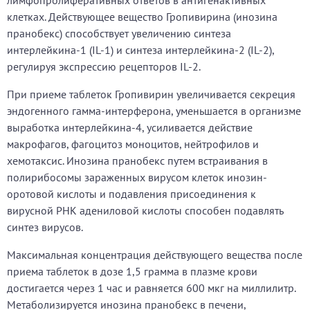
лимфопролиферативных ответов в антигенактивных
клетках. Действующее вещество Гропивирина (инозина
пранобекс) способствует увеличению синтеза
интерлейкина-1 (IL-1) и синтеза интерлейкина-2 (IL-2),
регулируя экспрессию рецепторов IL-2.
При приеме таблеток Гропивирин увеличивается секреция
эндогенного гамма-интерферона, уменьшается в организме
выработка интерлейкина-4, усиливается действие
макрофагов, фагоцитоз моноцитов, нейтрофилов и
хемотаксис. Инозина пранобекс путем встраивания в
полирибосомы зараженных вирусом клеток инозин-
оротовой кислоты и подавления присоединения к
вирусной РНК адениловой кислоты способен подавлять
синтез вирусов.
Максимальная концентрация действующего вещества после
приема таблеток в дозе 1,5 грамма в плазме крови
достигается через 1 час и равняется 600 мкг на миллилитр.
Метаболизируется инозина пранобекс в печени,