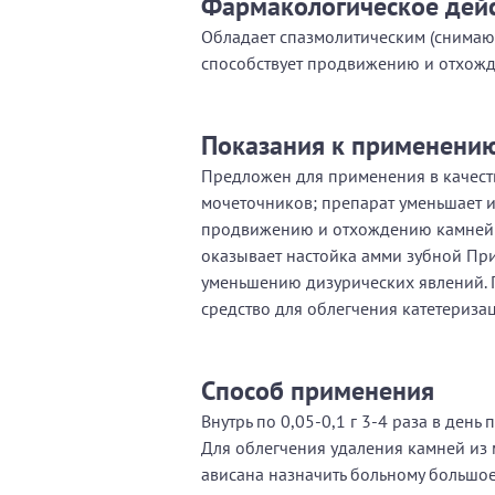
Фармакологическое дей
Обладает спазмолитическим (снимающ
способствует продвижению и отхож
Показания к применени
Предложен для применения в качеств
мочеточников; препарат уменьшает и
продвижению и отхождению камней м
оказывает настойка амми зубной При
уменьшению дизурических явлений. 
средство для облегчения катетериза
Способ применения
Внутрь по 0,05-0,1 г 3-4 раза в день 
Для облегчения удаления камней из
ависана назначить больному большое