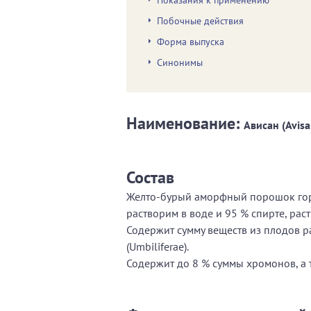
Показания к применению
Побочные действия
Форма выпуска
Синонимы
Наименование:
Ависан (Avis
Состав
Желто-бурый аморфный порошок горь
растворим в воде и 95 % спирте, раст
Содержит сумму веществ из плодов ра
(Umbiliferае).
Содержит до 8 % суммы хромонов, а