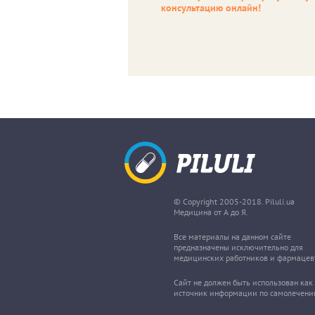
консультацию онлайн!
© Copyright 2005-2018. Piluli.ua
Медицина от А до Я.
Все материалы на данном сайте
предназначены исключительно для
медицинских работников и фармацев
Сайт не должен быть использован как
источник информации по самолечени