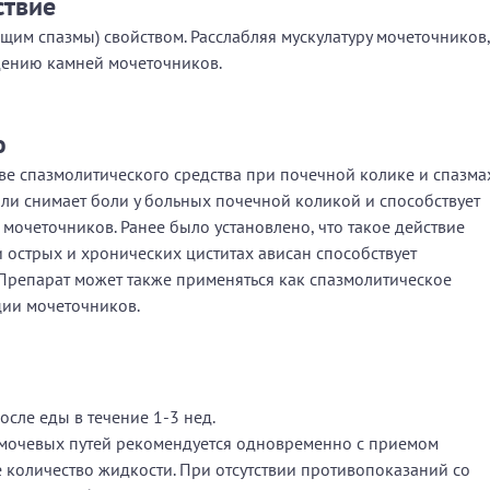
ствие
им спазмы) свойством. Расслабляя мускулатуру мочеточников,
дению камней мочеточников.
ю
е спазмолитического средства при почечной колике и спазма
ли снимает боли у больных почечной коликой и способствует
очеточников. Ранее было установлено, что такое действие
 острых и хронических циститах ависан способствует
Препарат может также применяться как спазмолитическое
ции мочеточников.
после еды в течение 1-3 нед.
 мочевых путей рекомендуется одновременно с приемом
 количество жидкости. При отсутствии противопоказаний со