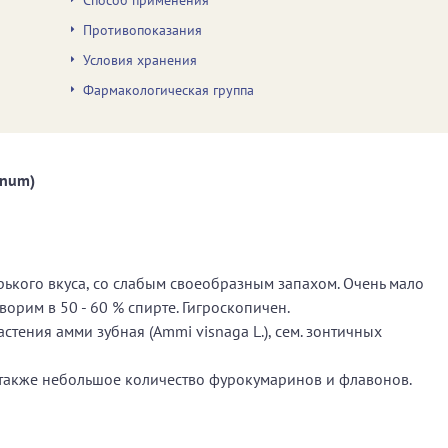
Способ применения
Противопоказания
Условия хранения
Фармакологическая группа
anum)
кого вкуса, со слабым своеобразным запахом. Очень мало
ворим в 50 - 60 % спирте. Гигроскопичен.
стения амми зубная (Аmmi visnaga L.), сем. зонтичных
 также небольшое количество фурокумаринов и флавонов.