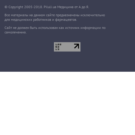
© Copyright 2005-2018. Piluli.ua Медицина от А до Я.
Все материалы на данном сайте предназначены исключительно
для медицинских работников и фармацевтов.
Сайт не должен быть использован как источник информации по
самолечению.