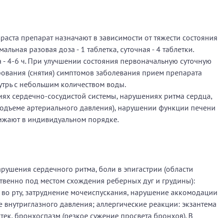
раста препарат назначают в зависимости от тяжести состояния
мальная разовая доза - 1 таблетка, суточная - 4 таблетки.
- 4-6 ч. При улучшении состояния первоначальную суточную
рования (снятия) симптомов заболевания прием препарата
утрь с небольшим количеством воды.
ях сердечно-сосудистой системы, нарушениях ритма сердца,
подъеме артериального давления), нарушении функции печени
нижают в индивидуальном порядке.
ушения сердечного ритма, боли в эпигастрии (области
твенно под местом схождения реберных дуг и грудины):
ть во рту, затруднение мочеиспускания, нарушение аккомодации
е внутриглазного давления; аллергические реакции: экзантема
тек, бронхоспазм (резкое сужение просвета бронхов). В