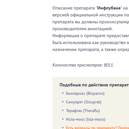
Описание препарата "
Инфлубене
" н
версией официальной инструкции п
препарата вы должны проконсультиро
производителем аннотацией.
Информация о препарате предоставл
быть использована как руководство 
назначении препарата, а также опре
Количество просмотров: 8011.
Подобные по действию препарат
Биопарокс (Bioparox)
Синупрет (Sinupret)
Терафлю (Theraflu)
Исла-моос (Isla-moos)
Есть вопросы по препарату? Полу