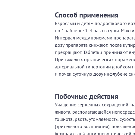
Способ применения
Взрослым и детям подросткового воз
по 1 таблетке 1-4 раза в сутки. Макси
Интервал между приемами препарата 
дозу препарата снижают, после купи
прекращают. Таблетки принимают вн
При тяжелых органических поражени
артериальной гипертонии (стойком 
и почек суточную дозу инфлубене с
Побочные действия
Учащение сердечных сокращений, нар
живота, располагающейся непосредс
тошнота, рвота, утомляемость, сухос
(зрительного восприятия), повышени
(кожная сыпь), ангионевротический о