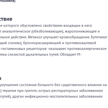
nflubene)
ствие
е которого обусловлено свойствами входящих в него
т анальгетическое (обезболивающее), жаропонижающее и
ьное действие. Фетанол улучшает кровообращение. Бутетамат
ющий спазмы), бронхорасширяюший и противокашлевой
i-гистаминовых рецепторов -оказывает противоаллергическое
тека слизистой дыхательных путей. Обладает М-
ю
улучшение состояния больного без существенного влияния на
) терапия при гриппе, острых респираторных заболеваниях
 путей), других инфекционно-воспалительных заболеваниях