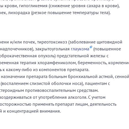
ы крови, гипогликемия (снижение уровня сахара в крови),
к, лихорадка (резкое повышение температуры тела).
ни и/или почек, тиреотоксикоз (заболевание щитовидной
 надпочечников), закрытоугольная
глаукома
(повышенное
доброкачественная опухоль) предстательной железы с
ременная терапия хлорамфениколом, беременность, кормлени
ь к какому-либо из компонентов препарата.
и назначении препарата больным бронхиальной астмой, сенно
(воспалением слизистой оболочки носа), пациентам с
стероидным противовоспалительным средствам.
воздерживаться от употребления алкоголя. С учетом
 осторожностью применять препарат лицам, деятельность
й и концентрацией внимания.