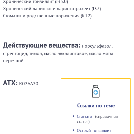
Хронический тонзиллит (J35.0)
Хронический ларингит и ларинготрахеит (J37)
Стоматит и родственные поражения (K12)
Действующие вещества:
норсульфазол,
стрептоцид, тимол, масло эвкалиптовое, масло мяты
перечной
АТХ:
R02AA20
Ссылки по теме
Стоматит
(справочная
статья)
Острый тонзиллит