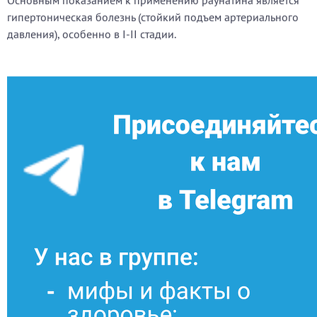
Основным показанием к применению раунатина является
гипертоническая болезнь (стойкий подъем артериального
давления), особенно в I-II стадии.