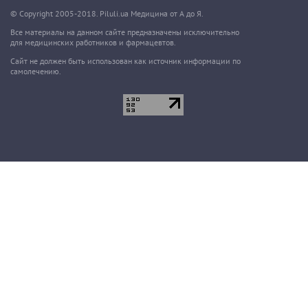
© Copyright 2005-2018. Piluli.ua Медицина от А до Я.
Все материалы на данном сайте предназначены исключительно
для медицинских работников и фармацевтов.
Сайт не должен быть использован как источник информации по
самолечению.