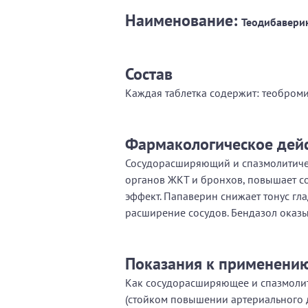
Наименование:
Теодибаверин
Состав
Каждая таблетка содержит: теобромин
Фармакологическое дей
Сосудорасширяющий и спазмолитичес
органов ЖКТ и бронхов, повышает со
эффект. Папаверин снижает тонус гл
расширение сосудов. Бендазол оказы
Показания к применени
Как сосудорасширяющее и спазмолит
(стойком повышении артериального 