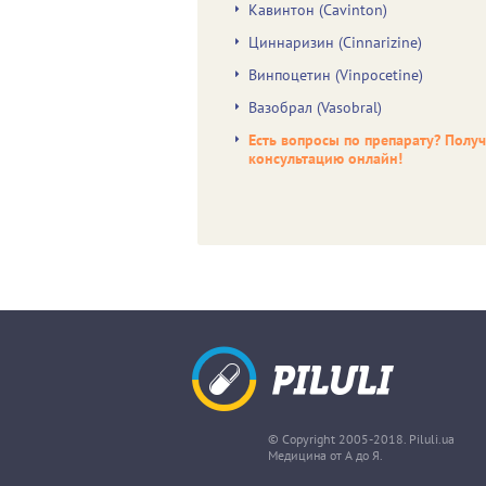
Кавинтон (Cavinton)
Циннаризин (Cinnarizine)
Винпоцетин (Vinpocetine)
Вазобрал (Vasobral)
Есть вопросы по препарату? Полу
консультацию онлайн!
© Copyright 2005-2018. Piluli.ua
Медицина от А до Я.