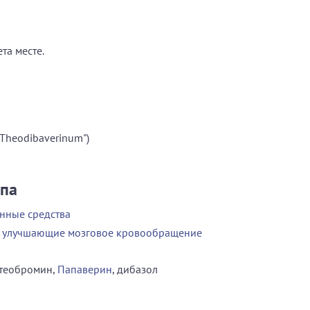
та месте.
"Theodibaverinum")
ппа
нные средства
, улучшающие мозговое кровообращение
теобромин,
Папаверин
, дибазол