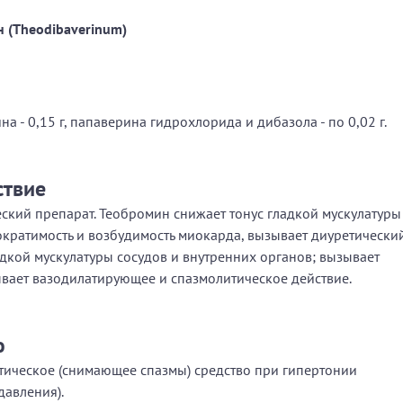
 (Theodibaverinum)
а - 0,15 г, папаверина гидрохлорида и дибазола - по 0,02 г.
ствие
кий препарат. Теобромин снижает тонус гладкой мускулатуры
кратимость и возбудимость миокарда, вызывает диуретически
адкой мускулатуры сосудов и внутренних органов; вызывает
вает вазодилатирующее и спазмолитическое действие.
ю
ическое (снимающее спазмы) средство при гипертонии
давления).