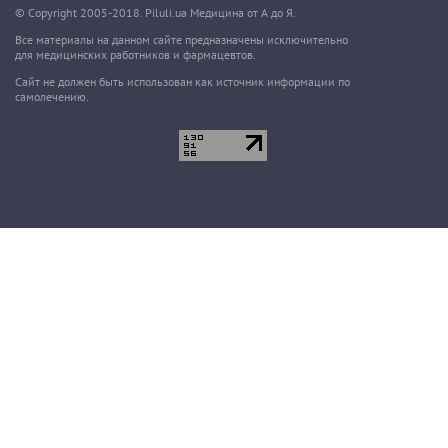
© Copyright 2005-2018. Piluli.ua Медицина от А до Я.
Все материалы на данном сайте предназначены исключительно
для медицинских работников и фармацевтов.
Сайт не должен быть использован как источник информации по
самолечению.