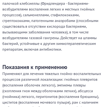
палочкой клебсиеллы (Фридлендера - бактериями-
возбудителями воспаления легких и местных гнойных
процессов), сальмонеллами, стафилококками,
стрептококками, патогенными анаэробами (способными
существовать в отсутствии кислорода бактериями,
вызывающими заболевания человека), в том числе
возбудителями газовой гангрены. Действует на штаммы
бактерий, устойчивые к другим химиотерапевтическим
препаратам, включая антибиотики.
Показания к применению
Применяют для лечения тяжелых гнойно-воспалительных
процессов различной локализации: гнойных плевритов
(воспаления оболочек легкого), эмпиемы плевры
(скопления гноя между оболочками легких), абсцесса
(гнойника) легкого, перитонитов (воспаления брюшины),
циститов (воспаления мочевого пузыря), ран с наличием