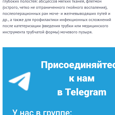
глубоких полостей: абсцессов мягких тканей, флегмон
(острого, четко не отграниченного гнойного воспаления),
послеоперационных ран моче- и желчевыводяших путей и
др., а также для профилактики инфекционных осложнений
после катетеризации (введения трубки или медицинского
инструмента трубчатой формы) мочевого пузыря.