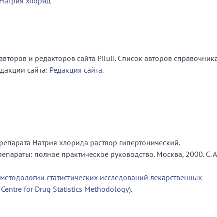
Натрия хлорид
второв и редакторов сайта Piluli. Список авторов справочник
едакции сайта:
Редакция сайта
.
репарата Натрия хлорида раствор гипертонический.
параты: полное практическое руководство. Москва, 2000. С. А
 методологии статистических исследований лекарственных
entre for Drug Statistics Methodology).