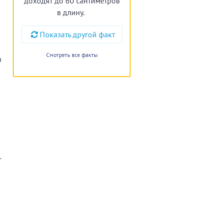
доходят до 60 сантиметров
в длину.
Показать другой факт
Смотреть все факты
а
.