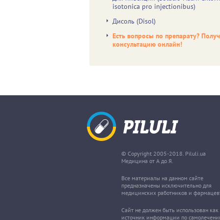
isotonica pro injectionibus)
Дисоль (Disol)
Есть вопросы по препарату? Полу
консультацию онлайн!
© Copyright 2005-2018. Piluli.ua
Медицина от А до Я.
Все материалы на данном сайте
предназначены исключительно для
медицинских работников и фармацев
Сайт не должен быть использован как
источник информации по самолечени