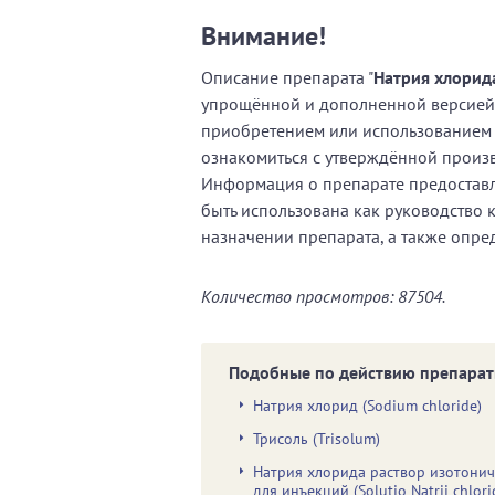
Внимание!
Описание препарата "
Натрия хлорид
упрощённой и дополненной версией
приобретением или использованием 
ознакомиться с утверждённой произ
Информация о препарате предоставл
быть использована как руководство 
назначении препарата, а также опре
Количество просмотров: 87504.
Подобные по действию препарат
Натрия хлорид (Sodium chloride)
Трисоль (Trisolum)
Натрия хлорида раствор изотони
для инъекций (Solutio Natrii chlori