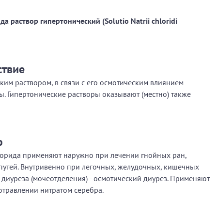
а раствор гипертонический (Solutio Natrii chloridi
ствие
им раствором, в связи с его осмотическим влиянием
ы. Гипертонические растворы оказывают (местно) также
ю
лорида применяют наружно при лечении гнойных ран,
путей. Внутривенно при легочных, желудочных, кишечных
 диуреза (мочеотделения) - осмотический диурез. Применяют
отравлении нитратом серебра.