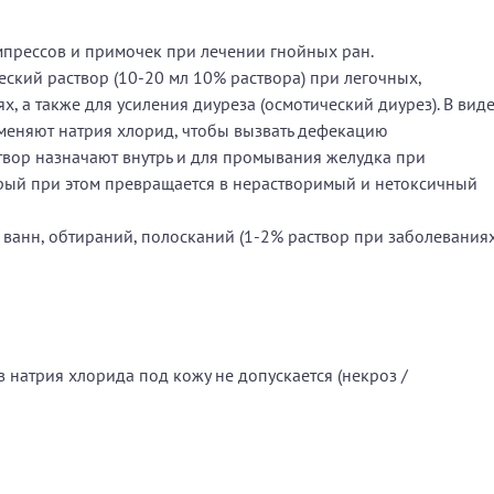
мпрессов и примочек при лечении гнойных ран.
еский раствор (10-20 мл 10% раствора) при легочных,
, а также для усиления диуреза (осмотический диурез). В вид
меняют натрия хлорид, чтобы вызвать дефекацию
твор назначают внутрь и для промывания желудка при
орый при этом превращается в нерастворимый и нетоксичный
ванн, обтираний, полосканий (1-2% раствор при заболевания
 натрия хлорида под кожу не допускается (некроз /