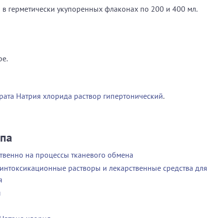
в герметически укупоренных флаконах по 200 и 400 мл.
ре.
рата Натрия хлорида раствор гипертонический
.
ппа
твенно на процессы тканевого обмена
нтоксикационные растворы и лекарственные средства для
я
ы