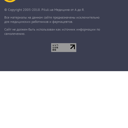
© Copyright 2005-2018. Piluli.ua Медицина от А до Я.
Все материалы на данном сайте предназначены исключительно
для медицинских работников и фармацевтов.
Сайт не должен быть использован как источник информации по
самолечению.