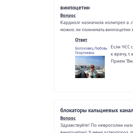
винпоцетин
Вопрос
Кардиолг назначила нолипрел а .
можно ли поинимать винпоцетин е
Ответ
Если ЧСС 
Болоховец Любовь
Георгиевна
к врачу, т
Прием "Ви
блокаторы кальциевых канал
Вопрос
Здравствуйте! По невроголии наз
винпоцетин). У меня остеопороз,