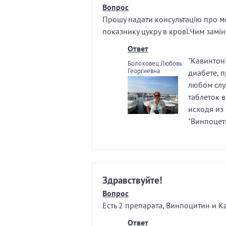
Вопрос
Прошу надати консультацію про м
показнику цукру в крові.Чим замі
Ответ
"Кавинтон
Болоховец Любовь
Георгиевна
диабете, п
любом случ
таблеток в
исходя из
"Винпоцет
Здравствуйте!
Вопрос
Есть 2 препарата, Винпоцитин и 
Ответ