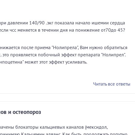
при давлении 140/90 .экг показала начало ишемии сердца
сли чсс меняется в течении дня на понижение от70до 45?
снижается после приема "Нолипрела", Вам нужно обратиться
. к. это проявляется побочный эффект препарата "Нолипрел".
нпоцетина" может этот эффект усиливать.
Читать все ответы
ов и остеопороз
начены блокаторы кальциевых каналов (мексидол,
 принимаю Кальцемин адванс. Как быть, продолжать попутно