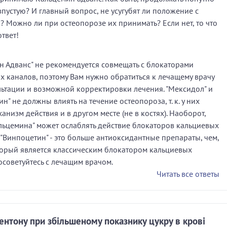
впустую? И главный вопрос, не усугубят ли положение с
? Можно ли при остеопорозе их принимать? Если нет, то что
твет!
н Адванс" не рекомендуется совмещать с блокаторами
х каналов, поэтому Вам нужно обратиться к лечащему врачу
льтации и возможной корректировки лечения. "Мексидол" и
н" не должны влиять на течение остеопороза, т. к. у них
анизм действия и в другом месте (не в костях). Наоборот,
льцемина" может ослаблять действие блокаторов кальциевых
 "Винпоцетин" - это больше антиоксидантные препараты, чем,
торый является классическим блокатором кальциевых
осоветуйтесь с лечащим врачом.
Читать все ответы
ентону при збільшеному показнику цукру в крові