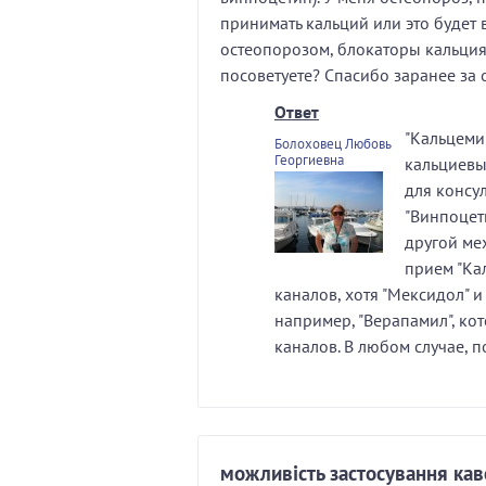
принимать кальций или это будет 
остеопорозом, блокаторы кальция
посоветуете? Спасибо заранее за о
Ответ
"Кальцеми
Болоховец Любовь
Георгиевна
кальциевы
для консу
"Винпоцети
другой мех
прием "Ка
каналов, хотя "Мексидол" и
например, "Верапамил", ко
каналов. В любом случае, п
можливість застосування кав