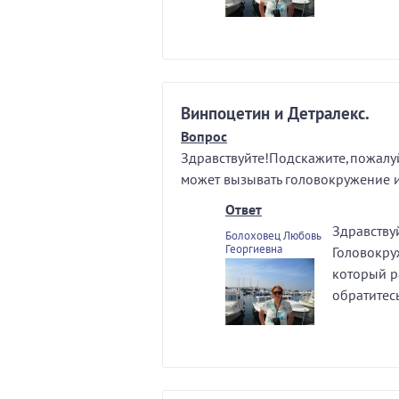
Винпоцетин и Детралекс.
Вопрос
Здравствуйте!Подскажите,пожалу
может вызывать головокружение 
Ответ
Здравствуй
Болоховец Любовь
Георгиевна
Головокру
который р
обратитесь