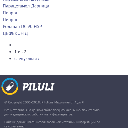
Парацетамол-Дарница
Пиарон
Пиарон
Родапап DC 90 HSP
ЦЕФЕКОН Д
1 из 2
следующая ›
© Copyright 2005-2018. Piluli.ua Медицина от А до Я.
Все материалы на данном сайте предназначены исключительно
для медицинских работников и фармацевтов.
Сайт не должен быть использован как источник информации по
самолечению.