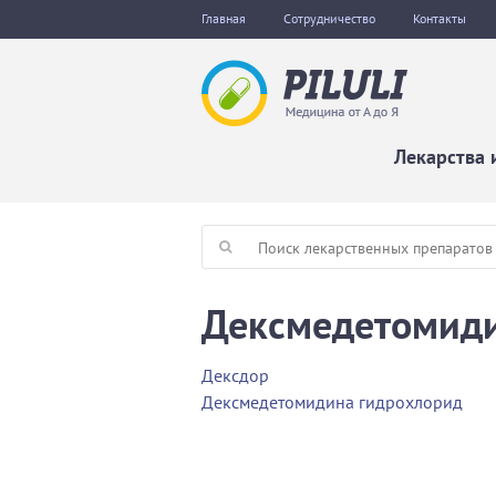
Главная
Сотрудничество
Контакты
Лекарства 
Дексмедетомид
Дексдор
Дексмедетомидина гидрохлорид